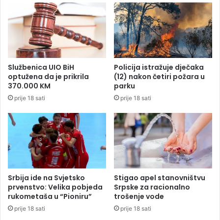
"
D
r
a
k
s
Službenica UIO BiH
Policija istražuje dječaka
e
optužena da je prikrila
(12) nakon četiri požara u
n
370.000 KM
parku
i
prije 18 sati
prije 18 sati
ć
"
i
z
K
o
z
a
Srbija ide na Svjetsko
Stigao apel stanovništvu
r
prvenstvo: Velika pobjeda
Srpske za racionalno
s
rukometaša u “Pioniru”
trošenje vode
k
prije 18 sati
prije 18 sati
e