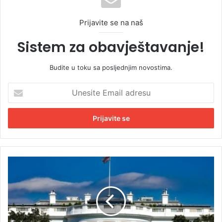
Prijavite se na naš
Sistem za obavještavanje!
Budite u toku sa posljednjim novostima.
U
n
e
s
i
t
e
E
P
m
u
a
c
i
n
l
j
a
a