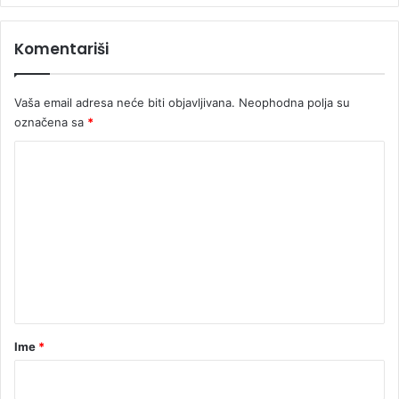
D
u
Komentariši
b
i
c
Vaša email adresa neće biti objavljivana.
Neophodna polja su
e
označena sa
*
K
o
m
e
n
t
a
r
Ime
*
*