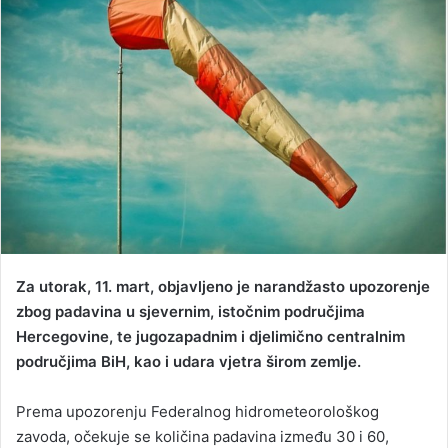
a
n
e
m
a
i
l
Za utorak, 11. mart, objavljeno je narandžasto upozorenje
zbog padavina u sjevernim, istočnim područjima
Hercegovine, te jugozapadnim i djelimično centralnim
područjima BiH, kao i udara vjetra širom zemlje.
Prema upozorenju Federalnog hidrometeorološkog
zavoda, očekuje se količina padavina između 30 i 60,