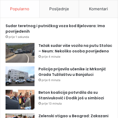
Popularno
Posljednje
Komentari
Sudar teretnog i putničkog voza kod Bjelovara: Ima
povrijeđenih
prije 1 sekunda
Težak sudar više vozila na putu Stolac
– Neum: Nekoliko osoba povrijeđeno
prije 4 minute
Policija prijavila učenike iz Mrkonjić
Grada Tužilaštvu u Banjaluci
prije 6 minuta
Beton koalicija potvrdila da su
Stanivuković i Dodik još u simbiozi
prije 13 minuta
Zelenski stigao u Beograd: Zakazani