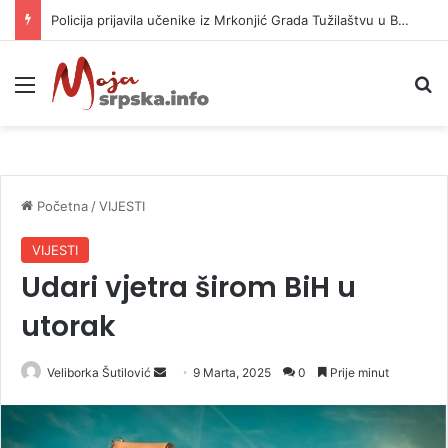
Policija prijavila učenike iz Mrkonjić Grada Tužilaštvu u Banjaluci
Meni
P
Početna
/
VIJESTI
VIJESTI
Udari vjetra širom BiH u
utorak
Veliborka Šutilović
S
9 Marta, 2025
0
Prije minut
e
n
d