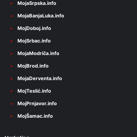
MojaSrpska.info
MojaBanjaLuka.info
MojDoboj.info
MojSrbac.info
MojaModriča.info
MojBrod.info
MojaDerventa.info
MojTeslić.info
MojPrnjavor.info
MojŠamac.info