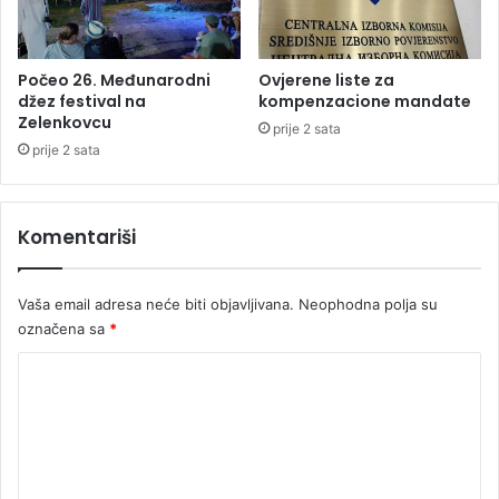
a
v
n
o
Počeo 26. Međunarodni
Ovjerene liste za
g
džez festival na
kompenzacione mandate
Zelenkovcu
t
prije 2 sata
u
prije 2 sata
ž
i
o
Komentariši
c
a
Vaša email adresa neće biti objavljivana.
Neophodna polja su
označena sa
*
K
o
m
e