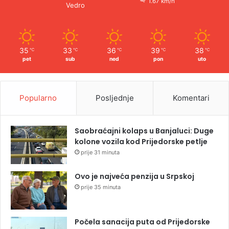
1.67 km/h
Vedro
35
33
36
39
38
℃
℃
℃
℃
℃
pet
sub
ned
pon
uto
Popularno
Posljednje
Komentari
Saobraćajni kolaps u Banjaluci: Duge
kolone vozila kod Prijedorske petlje
prije 31 minuta
Ovo je najveća penzija u Srpskoj
prije 35 minuta
Počela sanacija puta od Prijedorske