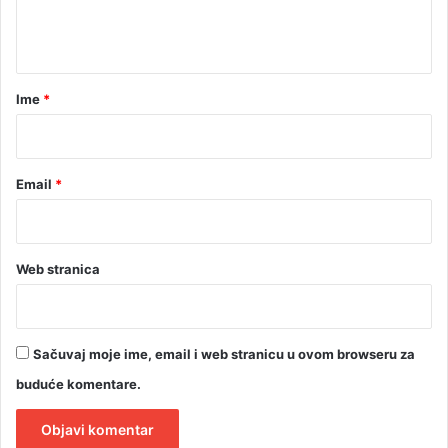
n
t
a
r
Ime
*
*
Email
*
Web stranica
Sačuvaj moje ime, email i web stranicu u ovom browseru za
buduće komentare.