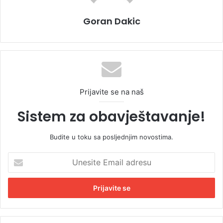
Goran Dakic
Prijavite se na naš
Sistem za obavještavanje!
Budite u toku sa posljednjim novostima.
U
n
e
s
i
t
e