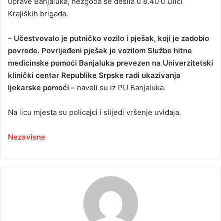
uprave Banjaluka, nezgoda se desila u 8.40 u Ulici
Krajiških brigada.
– Učestvovalo je putničko vozilo i pješak, koji je zadobio
povrede. Povrijeđeni pješak je vozilom Službe hitne
medicinske pomoći Banjaluka prevezen na Univerzitetski
klinički centar Republike Srpske radi ukazivanja
ljekarske pomoći –
naveli su iz PU Banjaluka.
Na licu mjesta su policajci i slijedi vršenje uviđaja.
Nezavisne