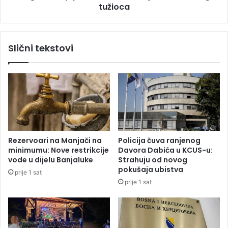
i
tužioca
l
n
a
u
n
o
i
Slični tekstovi
u
r
L
a
i
d
b
a
a
n
n
o
u
m
i
n
Rezervoari na Manjači na
Policija čuva ranjenog
u
minimumu: Nove restrikcije
Davora Dabića u KCUS-u:
j
vode u dijelu Banjaluke
Strahuju od novog
e
pokušaja ubistva
prije 1 sat
z
prije 1 sat
a
d
r
ž