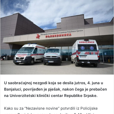
n
d
a
n
e
m
a
i
l
U saobraćajnoj nezgodi koja se desila jutros, 4. juna u
Banjaluci, povrijeđen je pješak, nakon čega je prebačen
na Univerzitetski klinički centar Republike Srpske.
Kako su za “Nezavisne novine” potvrdili iz Policijske