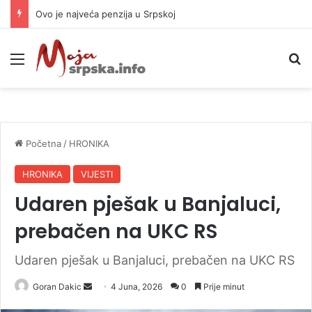
Ovo je najveća penzija u Srpskoj
Meni
P
Početna
/
HRONIKA
HRONIKA
VIJESTI
Udaren pješak u Banjaluci,
prebačen na UKC RS
Udaren pješak u Banjaluci, prebačen na UKC RS
Goran Dakic
S
4 Juna, 2026
0
Prije minut
e