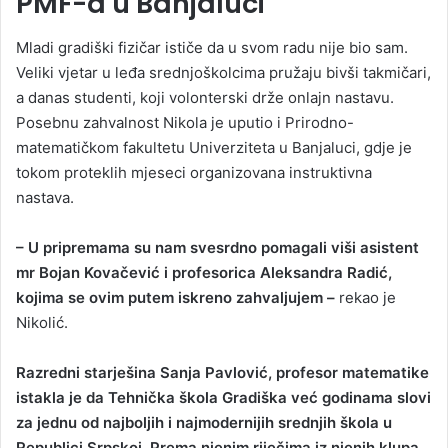
PMF-a u Banjaluci
Mladi gradiški fizičar ističe da u svom radu nije bio sam.
Veliki vjetar u leđa srednjoškolcima pružaju bivši takmičari,
a danas studenti, koji volonterski drže onlajn nastavu.
Posebnu zahvalnost Nikola je uputio i Prirodno-
matematičkom fakultetu Univerziteta u Banjaluci, gdje je
tokom proteklih mjeseci organizovana instruktivna
nastava.
– U pripremama su nam svesrdno pomagali viši asistent
mr Bojan Kovačević i profesorica Aleksandra Radić,
kojima se ovim putem iskreno zahvaljujem –
rekao je
Nikolić.
Razredni starješina Sanja Pavlović, profesor matematike
istakla je da Tehnička škola Gradiška već godinama slovi
za jednu od najboljih i najmodernijih srednjih škola u
Republici Srpskoj. Prema njenim riječima iz njenih klupa