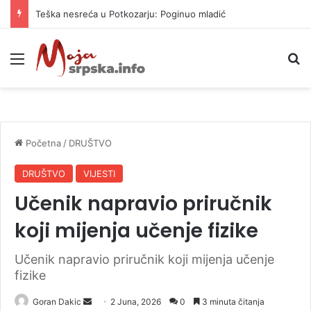
Vrućine ne prestaju: Danas i do 38 stepeni
Meni
P
Početna
/
DRUŠTVO
DRUŠTVO
VIJESTI
Učenik napravio priručnik
koji mijenja učenje fizike
Učenik napravio priručnik koji mijenja učenje
fizike
Goran Dakic
S
2 Juna, 2026
0
3 minuta čitanja