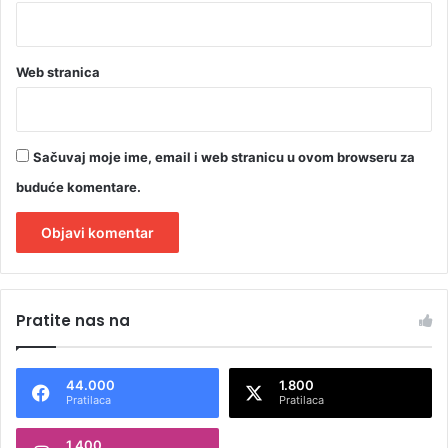
Web stranica
Sačuvaj moje ime, email i web stranicu u ovom browseru za
buduće komentare.
A
l
Pratite nas na
t
e
44.000
1.800
r
Pratilaca
Pratilaca
n
1.400
a