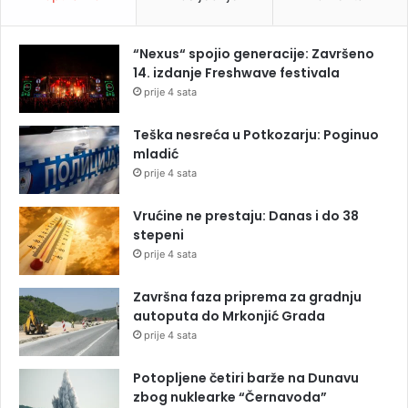
“Nexus“ spojio generacije: Završeno
14. izdanje Freshwave festivala
prije 4 sata
Teška nesreća u Potkozarju: Poginuo
mladić
prije 4 sata
Vrućine ne prestaju: Danas i do 38
stepeni
prije 4 sata
Završna faza priprema za gradnju
autoputa do Mrkonjić Grada
prije 4 sata
Potopljene četiri barže na Dunavu
zbog nuklearke “Černavoda”