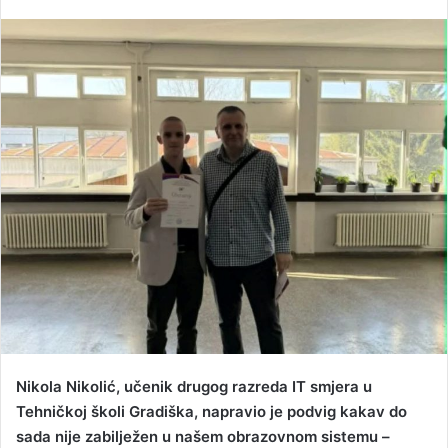
e
n
d
a
n
e
m
a
i
l
Nikola Nikolić, učenik drugog razreda IT smjera u
Tehničkoj školi Gradiška, napravio je podvig kakav do
sada nije zabilježen u našem obrazovnom sistemu –