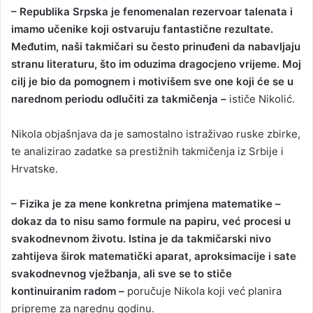
– Republika Srpska je fenomenalan rezervoar talenata i
imamo učenike koji ostvaruju fantastične rezultate.
Međutim, naši takmičari su često prinuđeni da nabavljaju
stranu literaturu, što im oduzima dragocjeno vrijeme. Moj
cilj je bio da pomognem i motivišem sve one koji će se u
narednom periodu odlučiti za takmičenja –
ističe Nikolić.
Nikola objašnjava da je samostalno istraživao ruske zbirke,
te analizirao zadatke sa prestižnih takmičenja iz Srbije i
Hrvatske.
– Fizika je za mene konkretna primjena matematike –
dokaz da to nisu samo formule na papiru, već procesi u
svakodnevnom životu. Istina je da takmičarski nivo
zahtijeva širok matematički aparat, aproksimacije i sate
svakodnevnog vježbanja, ali sve se to stiče
kontinuiranim radom –
poručuje Nikola koji već planira
pripreme za narednu godinu.