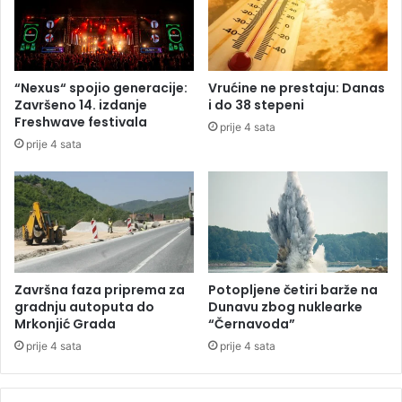
r
k
i
n
g
“Nexus“ spojio generacije:
Vrućine ne prestaju: Danas
u
Završeno 14. izdanje
i do 38 stepeni
U
Freshwave festivala
prije 4 sata
K
prije 4 sata
C
R
S
:
J
e
d
a
Završna faza priprema za
Potopljene četiri barže na
n
gradnju autoputa do
Dunavu zbog nuklearke
a
Mrkonjić Grada
“Černavoda”
u
prije 4 sata
prije 4 sata
t
o
m