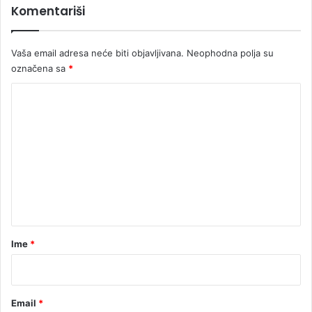
Komentariši
o
b
i
Vaša email adresa neće biti objavljivana.
Neophodna polja su
l
označena sa
*
o
š
K
t
e
o
ć
m
e
e
n
n
t
a
r
Ime
*
*
Email
*