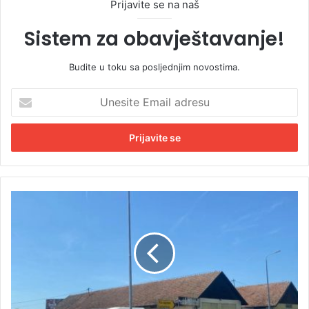
Prijavite se na naš
Sistem za obavještavanje!
Budite u toku sa posljednjim novostima.
U
n
e
s
i
t
e
E
U
m
d
a
e
i
s
l
n
a
a
d
k
r
r