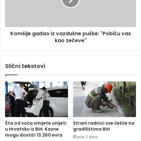
i
d
j
b
e
a
g
l
a
Komšije gađao iz vazdušne puške: "Pobiću vas
e
đ
r
kao zečeve"
a
a
o
R
i
e
z
Slični tekstovi
a
v
l
a
M
z
a
d
d
u
r
š
i
n
d
e
a
p
Šta od voća smijete unijeti
Strani radnici sve češće na
u
u Hrvatsku iz BiH: Kazne
gradilištima BiH
š
mogu dostići 13.260 evra
prije 2 dana
k