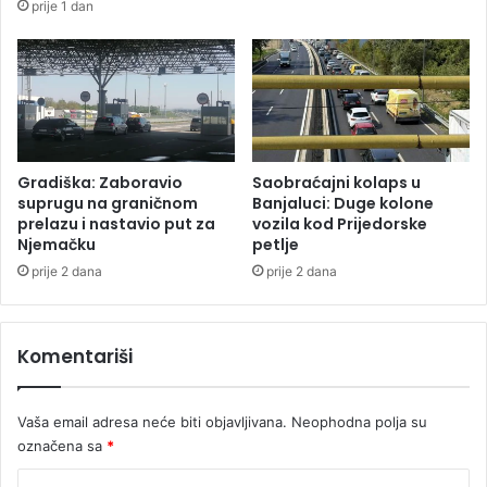
prije 1 dan
e
:
"
P
o
b
i
ć
Gradiška: Zaboravio
Saobraćajni kolaps u
u
suprugu na graničnom
Banjaluci: Duge kolone
v
prelazu i nastavio put za
vozila kod Prijedorske
Njemačku
petlje
a
s
prije 2 dana
prije 2 dana
k
a
o
Komentariši
z
e
č
Vaša email adresa neće biti objavljivana.
Neophodna polja su
e
označena sa
*
v
e
K