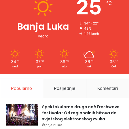
25
℃
:
Banja Luka
34º - 22º
48%
1.26 km/h
Vedro
34
37
38
36
35
℃
℃
℃
℃
℃
ned
pon
uto
sri
čet
Popularno
Posljednje
Komentari
Spektakularna druga noć Freshwave
festivala : Od regionalnih hitova do
svjetskog elektronskog zvuka
prije 21 sat