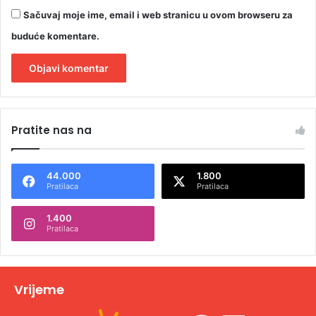
Sačuvaj moje ime, email i web stranicu u ovom browseru za
buduće komentare.
A
l
Pratite nas na
t
e
44.000
1.800
r
Pratilaca
Pratilaca
n
1.400
a
Pratilaca
t
i
v
Vrijeme
e