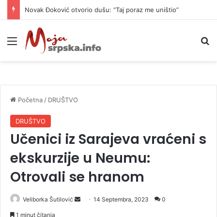
Novak Đoković otvorio dušu: “Taj poraz me uništio”
Meni
P
Početna
/
DRUŠTVO
DRUŠTVO
Učenici iz Sarajeva vraćeni s
ekskurzije u Neumu:
Otrovali se hranom
Veliborka Šutilović
S
14 Septembra, 2023
0
e
1 minut čitanja