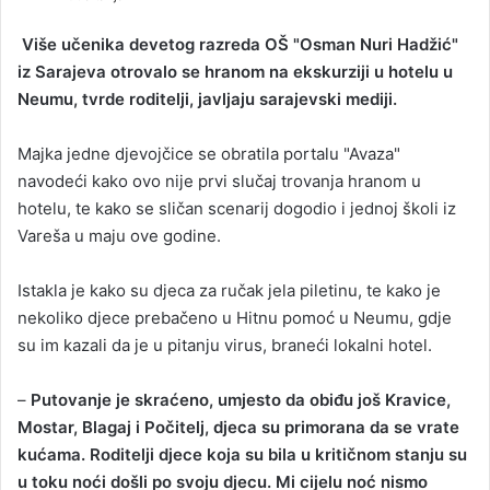
n
d
Više učenika devetog razreda OŠ "Osman Nuri Hadžić"
a
iz Sarajeva otrovalo se hranom na ekskurziji u hotelu u
n
Neumu, tvrde roditelji, javljaju sarajevski mediji.
e
m
Majka jedne djevojčice se obratila portalu "Avaza"
a
navodeći kako ovo nije prvi slučaj trovanja hranom u
i
hotelu, te kako se sličan scenarij dogodio i jednoj školi iz
l
Vareša u maju ove godine.
Istakla je kako su djeca za ručak jela piletinu, te kako je
nekoliko djece prebačeno u Hitnu pomoć u Neumu, gdje
su im kazali da je u pitanju virus, braneći lokalni hotel.
–
Putovanje je skraćeno, umjesto da obiđu još Kravice,
Mostar, Blagaj i Počitelj, djeca su primorana da se vrate
kućama. Roditelji djece koja su bila u kritičnom stanju su
u toku noći došli po svoju djecu. Mi cijelu noć nismo