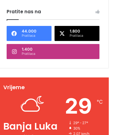
Pratite nas na
44.000
1.800
Pratilaca
Pratilaca
1.400
Pratilaca
Vrijeme
29
℃
Banja Luka
29º - 27º
30%
2.07 km/h