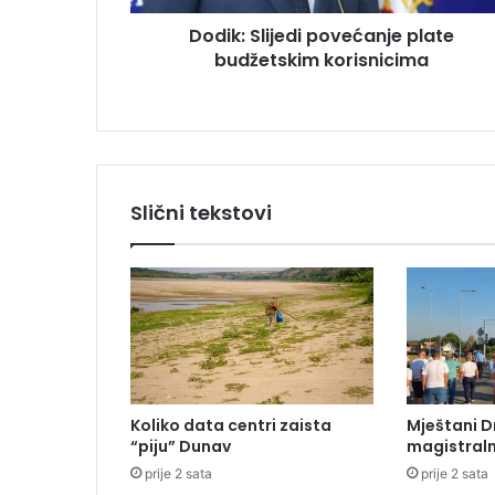
i
u
Dodik: Slijedi povećanje plate
j
budžetskim korisnicima
e
d
i
p
o
v
e
Slični tekstovi
ć
a
n
j
e
p
l
a
t
Koliko data centri zaista
Mještani D
e
“piju” Dunav
magistraln
b
prije 2 sata
prije 2 sata
u