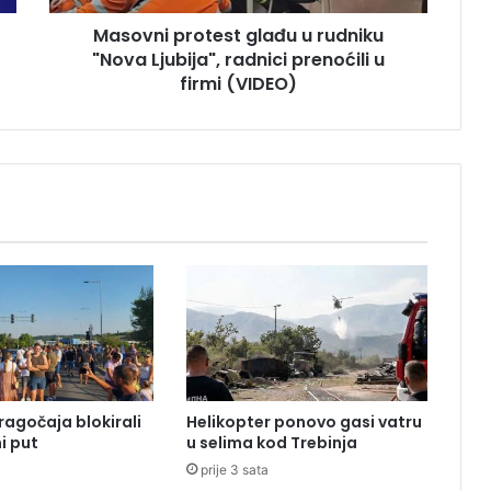
r
Masovni protest glađu u rudniku
o
"Nova Ljubija", radnici prenoćili u
t
e
firmi (VIDEO)
s
t
g
l
a
đ
u
u
r
u
d
n
i
k
ragočaja blokirali
Helikopter ponovo gasi vatru
u
i put
u selima kod Trebinja
"
prije 3 sata
N