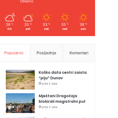
Oblačno
29
35
33
35
38
℃
℃
℃
℃
℃
čet
pet
sub
ned
pon
Popularno
Posljednje
Komentari
Koliko data centri zaista
“piju” Dunav
prije 2 sata
Mještani Dragočaja
blokirali magistralni put
prije 2 sata