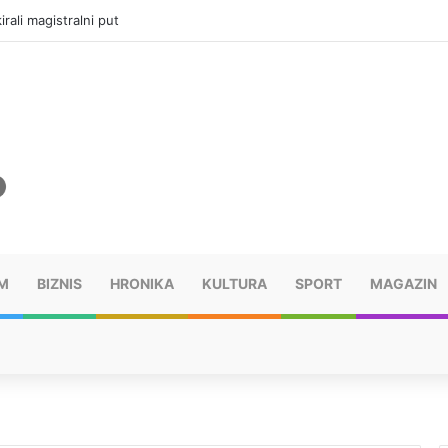
vatru u selima kod Trebinja
M
BIZNIS
HRONIKA
KULTURA
SPORT
MAGAZIN