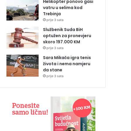
Helikopter ponovo gasi
vatru u selima kod
Trebinja
prije 3 sata
Službenik Suda BiH
optužen za pronevjeru
skoro 197.000 KM
prije 3 sata
Sara Mikača igra tenis
života i nema namjeru
da stane
prije 3 sata