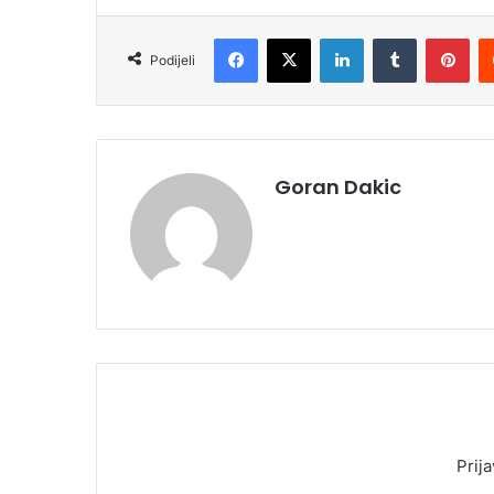
Facebook
X
LinkedIn
Tumblr
Pinterest
Podijeli
Goran Dakic
Prija