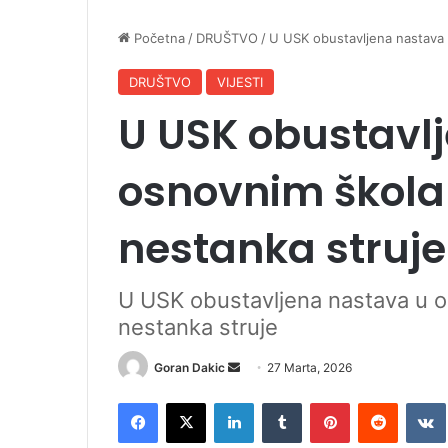
Početna
/
DRUŠTVO
/
U USK obustavljena nastava 
DRUŠTVO
VIJESTI
U USK obustavl
osnovnim škola
nestanka struje
U USK obustavljena nastava u o
nestanka struje
Goran Dakic
S
27 Marta, 2026
e
Facebook
X
LinkedIn
Tumblr
Pinterest
Reddit
VK
n
d