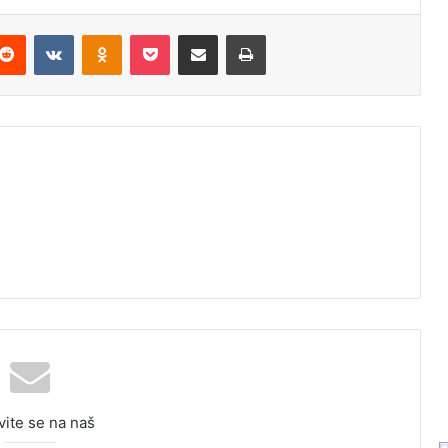
Reddit
VKontakte
Odnoklassniki
Pocket
Podijeli putem Emaila
Odštampaj
vite se na naš