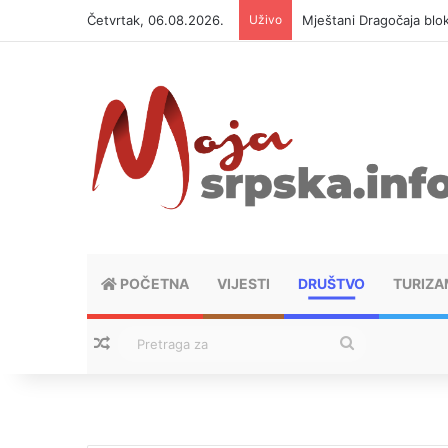
Četvrtak, 06.08.2026.
Uživo
Helikopter ponovo gasi 
POČETNA
VIJESTI
DRUŠTVO
TURIZA
Nasumični tekstovi
Pretraga
za