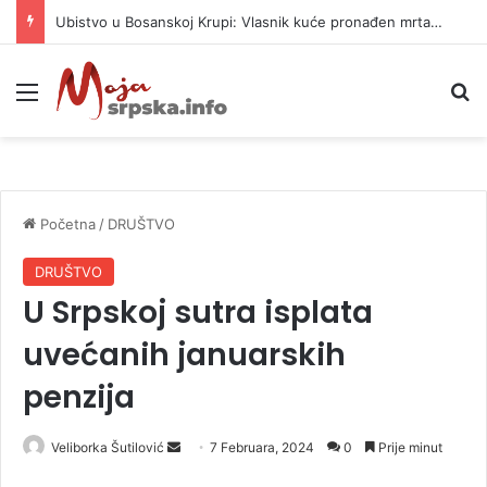
Ubistvo u Bosanskoj Krupi: Vlasnik kuće pronađen mrtav, uhapšen osumnjičeni
Meni
P
Početna
/
DRUŠTVO
DRUŠTVO
U Srpskoj sutra isplata
uvećanih januarskih
penzija
Veliborka Šutilović
S
7 Februara, 2024
0
Prije minut
e