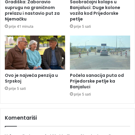
Gradiška: Zaboravio
Saobraćajni kolaps u
b
b
suprugu na graničnom
Banjaluci: Duge kolone
r
a
prelazu i nastavio put za
vozila kod Prijedorske
a
"
Njemačku
petlje
n
o
prije 41 minuta
prije 5 sati
z
s
a
v
g
j
l
e
a
š
v
t
n
a
o
t
Ovo je najveća penzija u
Počela sanacija puta od
g
i
Srpskoj
Prijedorske petlje ka
d
Banjaluci
k
prije 5 sati
r
o
prije 5 sati
ž
d
a
p
v
o
Komentariši
n
p
o
a
g
"