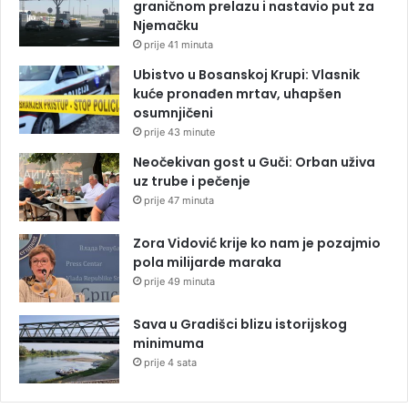
graničnom prelazu i nastavio put za
Njemačku
prije 41 minuta
Ubistvo u Bosanskoj Krupi: Vlasnik
kuće pronađen mrtav, uhapšen
osumnjičeni
prije 43 minute
Neočekivan gost u Guči: Orban uživa
uz trube i pečenje
prije 47 minuta
Zora Vidović krije ko nam je pozajmio
pola milijarde maraka
prije 49 minuta
Sava u Gradišci blizu istorijskog
minimuma
prije 4 sata