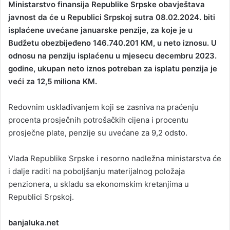
Ministarstvo finansija Republike Srpske obavještava
n
javnost da će u Republici Srpskoj sutra 08.02.2024. biti
d
isplaćene uvećane januarske penzije, za koje je u
a
Budžetu obezbijeđeno 146.740.201 KM, u neto iznosu. U
n
odnosu na penziju isplaćenu u mjesecu decembru 2023.
e
godine, ukupan neto iznos potreban za isplatu penzija je
m
a
veći za 12,5 miliona KM.
i
l
Redovnim usklađivanjem koji se zasniva na praćenju
procenta prosječnih potrošačkih cijena i procentu
prosječne plate, penzije su uvećane za 9,2 odsto.
Vlada Republike Srpske i resorno nadležna ministarstva će
i dalje raditi na poboljšanju materijalnog položaja
penzionera, u skladu sa ekonomskim kretanjima u
Republici Srpskoj.
banjaluka.net