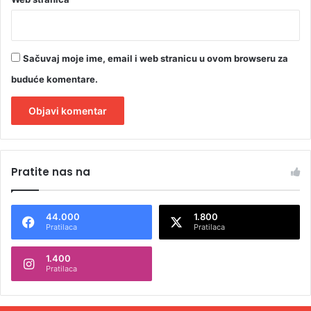
Sačuvaj moje ime, email i web stranicu u ovom browseru za
buduće komentare.
A
l
Pratite nas na
t
e
44.000
1.800
r
Pratilaca
Pratilaca
n
1.400
a
Pratilaca
t
i