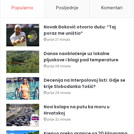
Popularno
Posljednje
Komentari
Novak Đoković otvorio dušu: “Taj
poraz me uništio”
prije 21 minuta
Danas naoblačenje uz lokalne
pljuskove i blagi pad temperature
prije 26 minuta
Decenija na Interpolovoj listi: Gdje se
krije Slobodanka Tošić?
prije 29 minuta
Novi kolaps na putu ka moru u
Hrvatskoj
prije 32 minute
Krenuo preko granice sa 20 kilograma