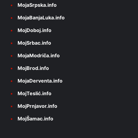
MojaSrpska.info
MojaBanjaLuka.info
MojDoboj.info
MojSrbac.info
MojaModriča.info
MojBrod.info
MojaDerventa.info
MojTeslić.info
MojPrnjavor.info
MojŠamac.info