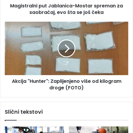
s
Magistralni put Jablanica-Mostar spreman za
n
u
saobraćaj, evo šta se još čeka
i
p
u
A
t
k
J
c
a
i
b
j
l
a
a
"
n
H
i
u
c
Akcija "Hunter": Zaplijenjeno više od kilogram
n
a
droge (FOTO)
t
-
e
M
r
o
"
Slični tekstovi
s
:
t
Z
a
a
r
p