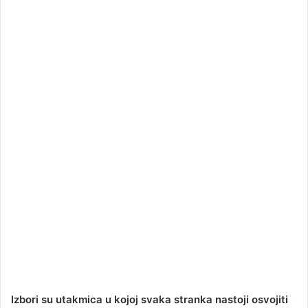
a
n
e
m
a
i
l
Izbori su utakmica u kojoj svaka stranka nastoji osvojiti