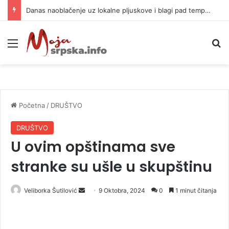
Danas naoblačenje uz lokalne pljuskove i blagi pad temperature
Meni
P
Početna
/
DRUŠTVO
DRUŠTVO
U ovim opštinama sve
stranke su ušle u skupštinu
Veliborka Šutilović
S
9 Oktobra, 2024
0
1 minut čitanja
e
n
d