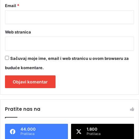
Email
*
Web stranica
Sačuvaj moje ime, email i web stranicu u ovom browseru za
buduće komentare.
A
l
Pratite nas na
t
e
44.000
1.800
r
Pratilaca
Pratilaca