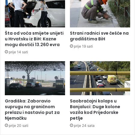
s
l
p
i
r
j
e
e
m
n
Šta od voća smijete unijeti
Strani radnici sve češće na
a
j
u Hrvatsku iz BiH: Kazne
gradilištima BiH
n
e
mogu dostići 13.260 evra
prije 19 sati
z
n
prije 14 sati
a
o
s
v
a
i
o
š
b
e
r
o
a
d
ć
k
Gradiška: Zaboravio
Saobraćajni kolaps u
a
i
suprugu na graničnom
Banjaluci: Duge kolone
j
l
prelazu i nastavio put za
vozila kod Prijedorske
,
Njemačku
petlje
o
e
g
prije 20 sati
prije 24 sata
v
r