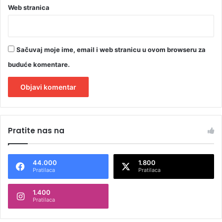
Web stranica
Sačuvaj moje ime, email i web stranicu u ovom browseru za
buduće komentare.
A
l
Pratite nas na
t
e
44.000
1.800
r
Pratilaca
Pratilaca
n
1.400
a
Pratilaca
t