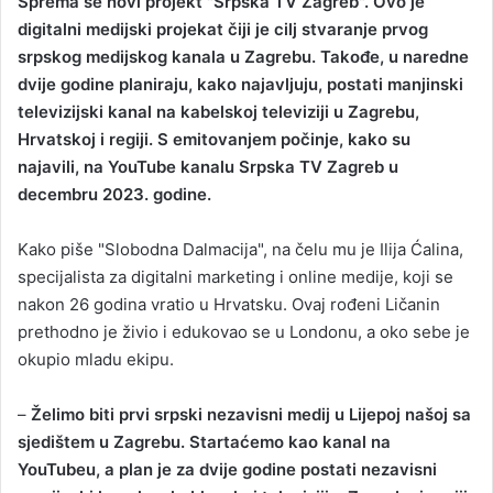
Sprema se novi projekt "Srpska TV Zagreb". Ovo je
a
digitalni medijski projekat čiji je cilj stvaranje prvog
n
srpskog medijskog kanala u Zagrebu. Takođe, u naredne
e
dvije godine planiraju, kako najavljuju, postati manjinski
m
televizijski kanal na kabelskoj televiziji u Zagrebu,
a
Hrvatskoj i regiji. S emitovanjem počinje, kako su
i
najavili, na YouTube kanalu Srpska TV Zagreb u
l
decembru 2023. godine.
Kako piše "Slobodna Dalmacija", na čelu mu je Ilija Ćalina,
specijalista za digitalni marketing i online medije, koji se
nakon 26 godina vratio u Hrvatsku. Ovaj rođeni Ličanin
prethodno je živio i edukovao se u Londonu, a oko sebe je
okupio mladu ekipu.
–
Želimo biti prvi srpski nezavisni medij u Lijepoj našoj sa
sjedištem u Zagrebu. Startaćemo kao kanal na
YouTubeu, a plan je za dvije godine postati nezavisni