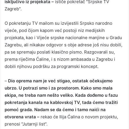
isključivo iz projekata –
ističe pokretač "Srpske TV
Zagreb".
O pokretanju TV mailom su izvijestili Srpsko narodno
vijeće, pod čijom kapom već postoji niz medijskih
projekata, kao i Vijeće srpske nacionalne manjine u Gradu
Zagrebu, ali nikakav odgovor s obje adrese još nisu dobili,
pa se spremaju poslati klasično pismo. Razgovarali su,
prema riječima Ćaline, i s nizom ambasada u Zagrebu i
dobili njihovu podršku za programski koncept.
–
Dio oprema nam je već stigao, ostatak očekujemo
ubrzo. U potrazi smo i za prostorom. Kako smo mala
ekipa, ne treba nam nešto veliko. Kada dođemo u fazu
pokretanja kanala na kablovskoj TV, tada ćemo tražiti
pomoć grada. Nadam se da ćemo i tamo naići na
otvorena vrata –
rekao će Ilija Ćalina o novom projektu,
prenosi "Jutarnji list".