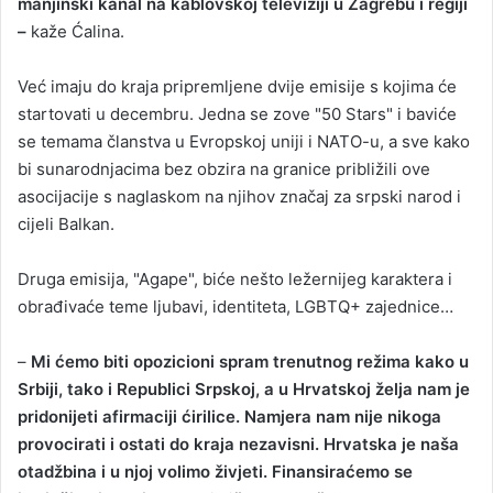
manjinski kanal na kablovskoj televiziji u Zagrebu i regiji
–
kaže Ćalina.
Već imaju do kraja pripremljene dvije emisije s kojima će
startovati u decembru. Jedna se zove "50 Stars" i baviće
se temama članstva u Evropskoj uniji i NATO-u, a sve kako
bi sunarodnjacima bez obzira na granice približili ove
asocijacije s naglaskom na njihov značaj za srpski narod i
cijeli Balkan.
Druga emisija, "Agape", biće nešto ležernijeg karaktera i
obrađivaće teme ljubavi, identiteta, LGBTQ+ zajednice…
–
Mi ćemo biti opozicioni spram trenutnog režima kako u
Srbiji, tako i Republici Srpskoj, a u Hrvatskoj želja nam je
pridonijeti afirmaciji ćirilice. Namjera nam nije nikoga
provocirati i ostati do kraja nezavisni. Hrvatska je naša
otadžbina i u njoj volimo živjeti. Finansiraćemo se