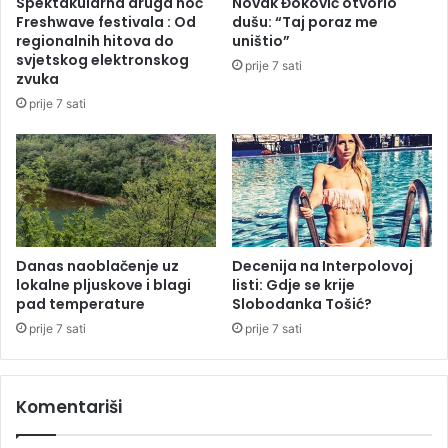
Spektakularna druga noć
Novak Đoković otvorio
č
a
Freshwave festivala : Od
dušu: “Taj poraz me
i
z
regionalnih hitova do
uništio”
S
i
svjetskog elektronskog
prije 7 sati
r
l
zvuka
b
i
prije 7 sati
i
d
j
o
e
k
n
j
a
e
k
b
o
i
n
o
Danas naoblačenje uz
Decenija na Interpolovoj
p
lokalne pljuskove i blagi
listi: Gdje se krije
n
pad temperature
Slobodanka Tošić?
o
a
b
p
prije 7 sati
prije 7 sati
j
o
e
d
d
u
Komentariši
e
(
V