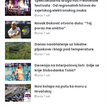
Spektakularna druga noć Freshwave
festivala : Od regionalnih hitova do
svjetskog elektronskog zvuka
prije 7 sati
Novak Đoković otvorio dušu: “Taj
poraz me uništio”
prije 7 sati
Danas naoblačenje uz lokalne
pljuskove i blagi pad temperature
prije 7 sati
Decenija na Interpolovoj listi: Gdje se
krije Slobodanka Tošić?
prije 7 sati
Novi kolaps na putu ka moru u
Hrvatskoj
prije 7 sati