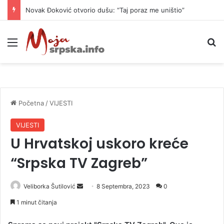
Novak Đoković otvorio dušu: “Taj poraz me uništio”
Meni
P
Početna
/
VIJESTI
VIJESTI
U Hrvatskoj uskoro kreće
“Srpska TV Zagreb”
Veliborka Šutilović
S
8 Septembra, 2023
0
e
1 minut čitanja
n
d