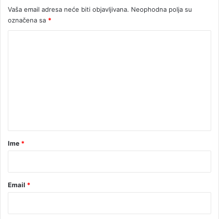
I
Vaša email adresa neće biti objavljivana.
Neophodna polja su
D
označena sa
*
E
O
K
)
o
m
e
n
t
a
r
Ime
*
*
Email
*