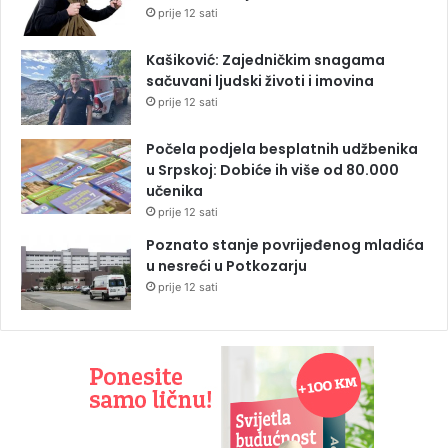
prije 12 sati
Kašiković: Zajedničkim snagama
sačuvani ljudski životi i imovina
prije 12 sati
Počela podjela besplatnih udžbenika
u Srpskoj: Dobiće ih više od 80.000
učenika
prije 12 sati
Poznato stanje povrijeđenog mladića
u nesreći u Potkozarju
prije 12 sati