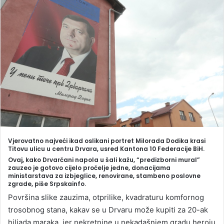
a
n
e
m
a
i
l
Vjerovatno najveći ikad oslikani portret Milorada Dodika krasi
Titovu ulicu u centru Drvara, usred Kantona 10 Federacije BiH.
Ovaj, kako Drvarčani napola u šali kažu, “predizborni mural”
zauzeo je gotovo cijelo pročelje jedne, donacijama
ministarstava za izbjeglice, renovirane, stambeno poslovne
zgrade, piše Srpskainfo.
Površina slike zauzima, otprilike, kvadraturu komfornog
trosobnog stana, kakav se u Drvaru može kupiti za 20-ak
hiljada maraka, jer nekretnine u nekadašnjem gradu heroju