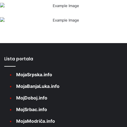
Lista portala
MojaSrpska.info
MojaBanjaLuka.info
MojDoboj.info
MojSrbac.info
MojaModriča.info