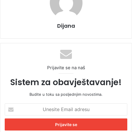
Dijana
Prijavite se na naš
Sistem za obavještavanje!
Budite u toku sa posljednjim novostima.
U
n
e
s
i