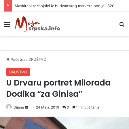
Maskirani razbojnici iz budvanskog marketa odnijeli 320.000 evra
Meni
P
Početna
/
DRUŠTVO
DRUŠTVO
U Drvaru portret Milorada
Dodika “za Ginisa”
Dijana
S
24 Maja, 2019
0
1 minut čitanja
e
n
d