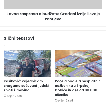
v
s
i
p
r
Javna rasprava o budžetu: Građani iznijeli svoje
r
a
zahtjeve
a
z
v
o
a
č
o
Slični tekstovi
a
b
r
u
a
d
n
ž
i
e
,
t
V
u
a
:
g
G
Kašiković: Zajedničkim
Počela podjela besplatnih
e
r
snagama sačuvani ljudski
udžbenika u Srpskoj:
n
a
životi i imovina
Dobiće ih više od 80.000
a
đ
učenika
prije 12 sati
p
a
prije 12 sati
r
n