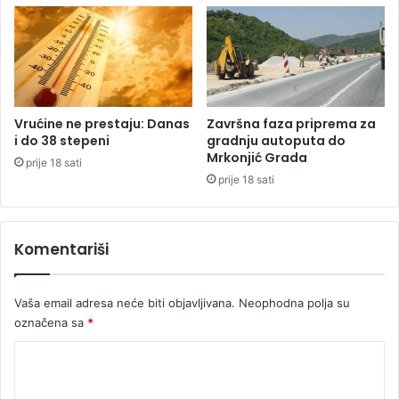
e
i
d
i
u
z
j
n
u
i
j
e
Vrućine ne prestaju: Danas
Završna faza priprema za
l
i do 38 stepeni
gradnju autoputa do
Mrkonjić Grada
i
prije 18 sati
s
prije 18 sati
v
o
j
Komentariši
e
z
a
Vaša email adresa neće biti objavljivana.
Neophodna polja su
h
označena sa
*
t
j
K
e
o
v