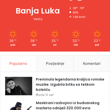
Banja Luka
36º - 19º
69%
1.66 km/h
Vedro
36
38
35
33
33
℃
℃
℃
℃
℃
pon
uto
sri
čet
pet
Popularno
Posljednje
Komentari
Preminula legendarna kraljica romske
muzike: Izgubila bitku sa teškom
bolešću
prije 12 sati
Maskirani razbojnici iz budvanskog
marketa odnijeli 320.000 evra