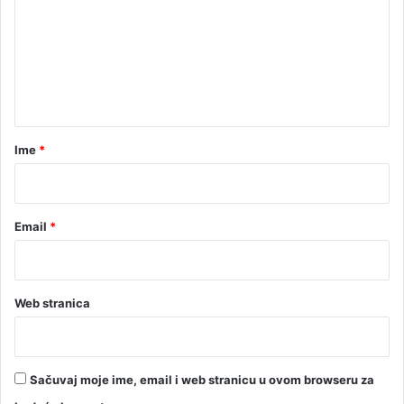
e
m
e
n
t
a
r
Ime
*
*
Email
*
Web stranica
Sačuvaj moje ime, email i web stranicu u ovom browseru za