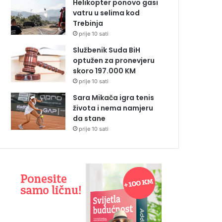
Helikopter ponovo gasi
vatru u selima kod
Trebinja
prije 10 sati
Službenik Suda BiH
optužen za pronevjeru
skoro 197.000 KM
prije 10 sati
Sara Mikača igra tenis
života i nema namjeru
da stane
prije 10 sati