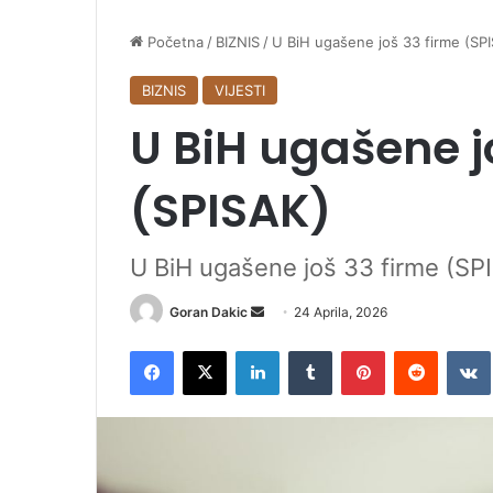
Početna
/
BIZNIS
/
U BiH ugašene još 33 firme (SP
BIZNIS
VIJESTI
U BiH ugašene j
(SPISAK)
U BiH ugašene još 33 firme (SP
Goran Dakic
S
24 Aprila, 2026
e
Facebook
X
LinkedIn
Tumblr
Pinterest
Reddit
VK
n
d
a
n
e