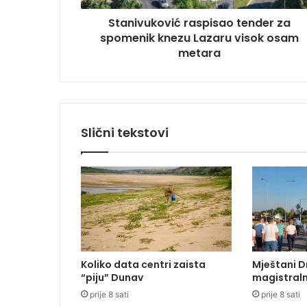
o
u
Stanivuković raspisao tender za
v
spomenik knezu Lazaru visok osam
i
ć
metara
r
a
s
p
i
Slični tekstovi
s
a
o
t
e
n
d
e
r
Koliko data centri zaista
Mještani D
z
“piju” Dunav
magistraln
a
prije 8 sati
prije 8 sati
s