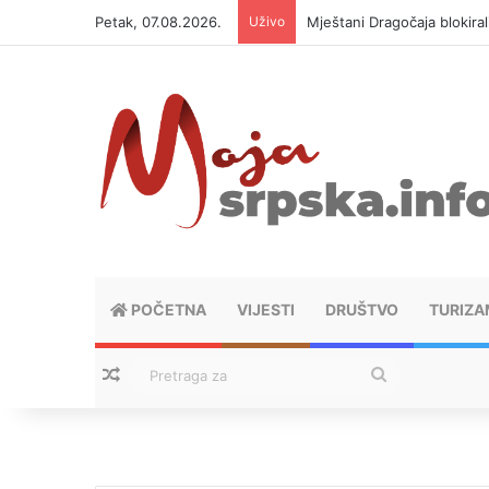
Petak, 07.08.2026.
Uživo
Helikopter ponovo gasi vat
POČETNA
VIJESTI
DRUŠTVO
TURIZA
Nasumični tekstovi
Pretraga
za