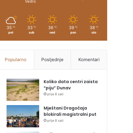
Vedro
35
33
36
39
38
℃
℃
℃
℃
℃
pet
sub
ned
pon
uto
Popularno
Posljednje
Komentari
Koliko data centri zaista
“piju” Dunav
prije 8 sati
Mještani Dragočaja
blokirali magistralni put
prije 8 sati