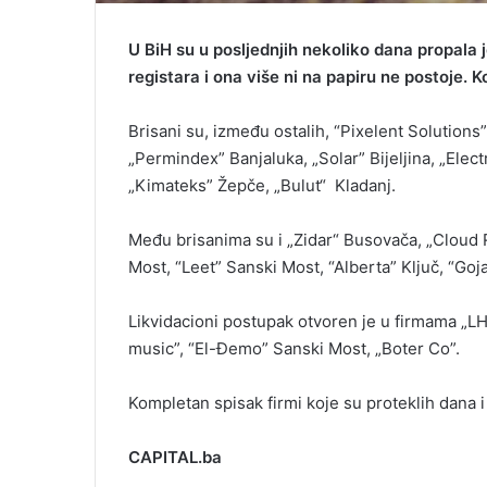
U BiH su u posljednjih nekoliko dana propala 
registara i ona više ni na papiru ne postoje. K
Brisani su, između ostalih, “Pixelent Solution
„Permindex” Banjaluka, „Solar” Bijeljina, „Elect
„Kimateks” Žepče, „Bulut“ Kladanj.
Među brisanima su i „Zidar“ Busovača, „Cloud 
Most, “Leet” Sanski Most, “Alberta” Ključ, “Goj
Likvidacioni postupak otvoren je u firmama „
music”, “El-Đemo” Sanski Most, „Boter Co”.
Kompletan spisak firmi koje su proteklih dana 
CAPITAL.ba