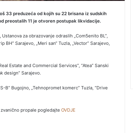
još 33 preduzeća od kojih su 22 brisana iz sudskih
od preostalih 11 je otvoren postupak likvidacije.
s”, Ustanova za obrazovanje odraslih „Com5enito BL”,
rip BH“ Sarajevo, „Meri san“ Tuzla, „Vector” Sarajevo,
Real Estate and Commercial Services”, “Atea” Sanski
ak design” Sarajevo.
LHS-B“ Bugojno, „Tehnopromet komerc” Tuzla, “Drive
i zvanično propale pogledajte
OVDJE