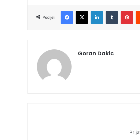
Facebook
X
LinkedIn
Tumblr
Pinterest
Podijeli
Goran Dakic
Prija