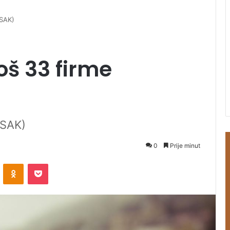
ISAK)
oš 33 firme
ISAK)
0
Prije minut
ontakte
Odnoklassniki
Pocket