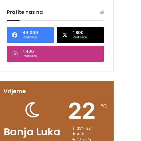
Pratite nas na
44.000
1.800
Pratilaca
Pratilaca
1.400
Pratilaca
Vrijeme
22
℃
Banja Luka
35º - 22º
49%
1.8 km/h