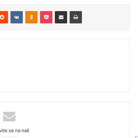
Reddit
VKontakte
Odnoklassniki
Pocket
Podijeli putem Emaila
Odštampaj
vite se na naš