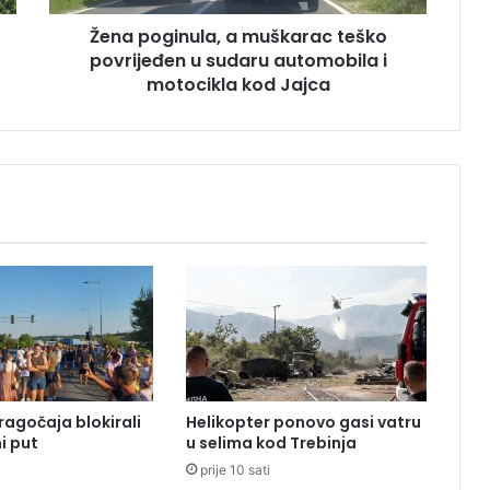
n
Žena poginula, a muškarac teško
u
povrijeđen u sudaru automobila i
l
a
motocikla kod Jajca
,
a
m
u
š
k
a
r
a
c
t
e
š
k
ragočaja blokirali
Helikopter ponovo gasi vatru
o
i put
u selima kod Trebinja
p
prije 10 sati
o