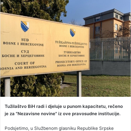
n
d
a
n
e
m
a
i
l
Tužilaštvo BiH radi i djeluje u punom kapacitetu, rečeno
je za "Nezavisne novine" iz ove pravosudne institucije.
Podsjetimo, u Službenom glasniku Republike Srpske