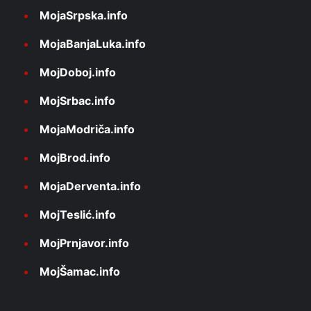
MojaSrpska.info
MojaBanjaLuka.info
MojDoboj.info
MojSrbac.info
MojaModriča.info
MojBrod.info
MojaDerventa.info
MojTeslić.info
MojPrnjavor.info
MojŠamac.info