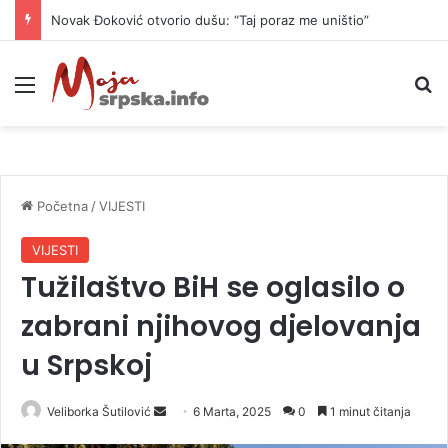
Novak Đoković otvorio dušu: “Taj poraz me uništio”
Meni
P
Početna
/
VIJESTI
VIJESTI
Tužilaštvo BiH se oglasilo o
zabrani njihovog djelovanja
u Srpskoj
Veliborka Šutilović
S
6 Marta, 2025
0
1 minut čitanja
e