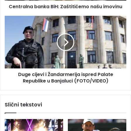
s
Centralna banka BiH: Zaštitićemo našu imovinu
b
u
a
n
D
k
u
a
g
B
e
i
c
H
i
:
j
Z
e
a
v
Duge cijevi i Žandarmerija ispred Palate
š
i
t
Republike u Banjaluci (FOTO/VIDEO)
i
i
Ž
t
a
i
n
Slični tekstovi
ć
d
e
a
m
r
o
m
n
e