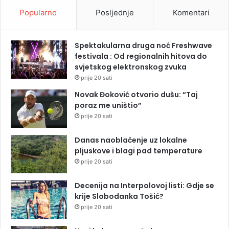
Popularno
Posljednje
Komentari
Spektakularna druga noć Freshwave
festivala : Od regionalnih hitova do
svjetskog elektronskog zvuka
prije 20 sati
Novak Đoković otvorio dušu: “Taj
poraz me uništio”
prije 20 sati
Danas naoblačenje uz lokalne
pljuskove i blagi pad temperature
prije 20 sati
Decenija na Interpolovoj listi: Gdje se
krije Slobodanka Tošić?
prije 20 sati