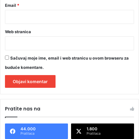
I
Email
*
D
E
O
)
Web stranica
Sačuvaj moje ime, email i web stranicu u ovom browseru za
buduće komentare.
A
l
Pratite nas na
t
e
44.000
1.800
r
Pratilaca
Pratilaca