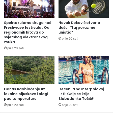
a
r
š
i
u
j
i
a
Spektakularna druga noć
Novak Đoković otvorio
m
i
Freshwave festivala : Od
dušu: “Taj poraz me
o
s
regionalnih hitova do
uništio”
v
p
svjetskog elektronskog
prije 20 sati
i
r
zvuka
n
e
prije 20 sati
u
d
P
a
l
a
t
e
R
Danas naoblačenje uz
Decenija na Interpolovoj
lokalne pljuskove i blagi
listi: Gdje se krije
e
pad temperature
Slobodanka Tošić?
p
u
prije 20 sati
prije 20 sati
b