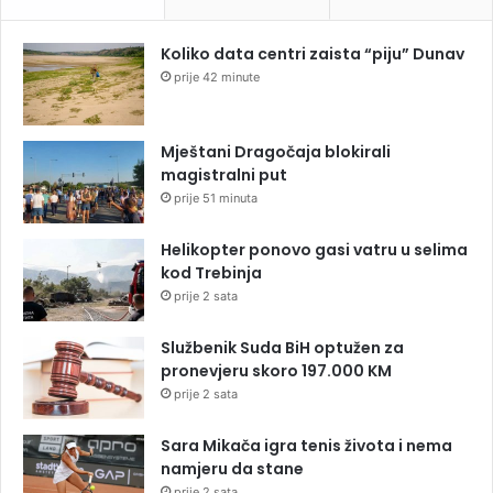
Koliko data centri zaista “piju” Dunav
prije 42 minute
Mještani Dragočaja blokirali
magistralni put
prije 51 minuta
Helikopter ponovo gasi vatru u selima
kod Trebinja
prije 2 sata
Službenik Suda BiH optužen za
pronevjeru skoro 197.000 KM
prije 2 sata
Sara Mikača igra tenis života i nema
namjeru da stane
prije 2 sata