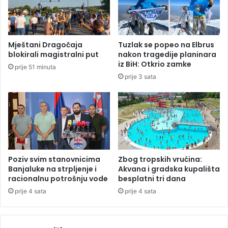
r
r
i
o
k
j
u
ž
Mještani Dragočaja
Tuzlak se popeo na Elbrus
p
r
blokirali magistralni put
nakon tragedije planinara
l
t
iz BiH: Otkrio zamke
prije 51 minuta
j
a
prije 3 sata
e
v
n
a
o
:
v
N
i
a
š
p
e
o
o
d
Poziv svim stanovnicima
Zbog tropskih vrućina:
d
r
Banjaluke na strpljenje i
Akvana i gradska kupališta
1
u
racionalnu potrošnju vode
besplatni tri dana
7
č
prije 4 sata
prije 4 sata
0
j
.
u
0
H