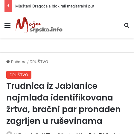
Mještani Dragočaja blokirali magistralni put
Meni
P
Početna
/
DRUŠTVO
DRUŠTVO
Trudnica iz Jablanice
najmlađa identifikovana
žrtva, bračni par pronađen
zagrljen u ruševinama