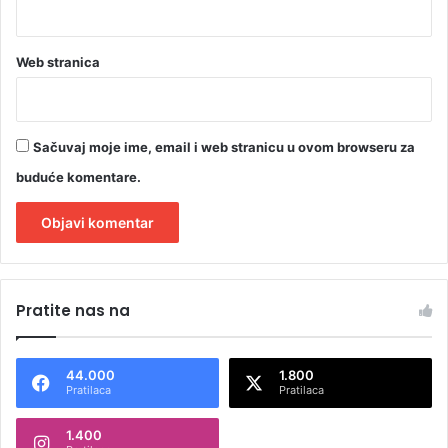
a
Web stranica
Sačuvaj moje ime, email i web stranicu u ovom browseru za
buduće komentare.
A
l
Pratite nas na
t
e
44.000
1.800
r
Pratilaca
Pratilaca
n
1.400
a