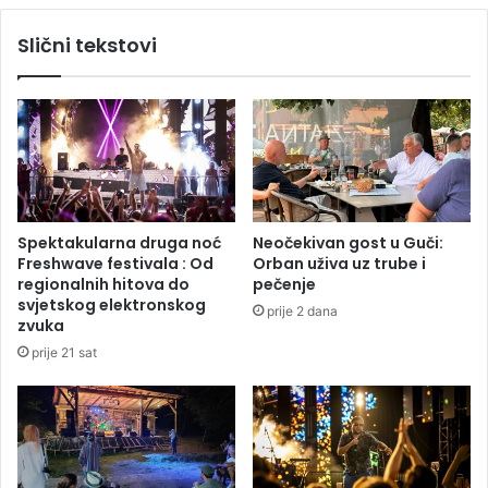
o
p
k
Slični tekstovi
l
a
a
z
n
d
i
a
r
s
a
e
o
H
n
r
a
v
Spektakularna druga noć
Neočekivan gost u Guči:
p
a
Freshwave festivala : Od
Orban uživa uz trube i
a
t
regionalnih hitova do
pečenje
d
s
svjetskog elektronskog
prije 2 dana
n
k
zvuka
a
a
prije 21 sat
D
g
e
r
č
a
a
d
n
i
e
n