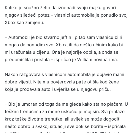
Koliko je snažno želio da iznenadi svoju majku govori
njegov sljedeći potez – vlasnici automobila je ponudio svoj
Xbox kao zamjenu.
– Automobil je bio stvarno jeftin i pitao sam vlasnicu bi li
mogao da ponudim svoj Xbox, ili da nešto učinim kako bi
mi uračunala u cijenu. Ona je najprije odbila, a onda se
predomislila i pristala – ispričao je William novinarima.
Nakon razgovora s vlasnicom automobila je objavio mami
dobre vijesti. Nije mu povjerovala pa je otišla kod žene
koja je prodavala auto i uvjerila se u njegovu priču.
– Bio je umoran od toga da me gleda kako stalno plačem. U
teškim trenucima za mene uskočio je moj sin. Svi prolaze
kroz teške životne trenutke, ali uvijek se može dogoditi
nešto dobro u svakoj situaciji sve dok se borite – ispričala