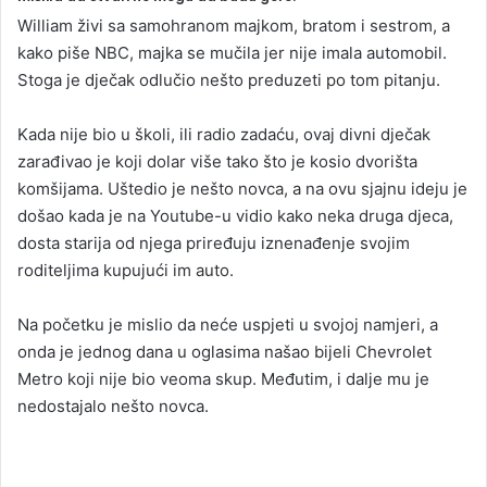
a
William živi sa samohranom majkom, bratom i sestrom, a
n
kako piše NBC, majka se mučila jer nije imala automobil.
e
Stoga je dječak odlučio nešto preduzeti po tom pitanju.
m
a
Kada nije bio u školi, ili radio zadaću, ovaj divni dječak
i
zarađivao je koji dolar više tako što je kosio dvorišta
l
komšijama. Uštedio je nešto novca, a na ovu sjajnu ideju je
došao kada je na Youtube-u vidio kako neka druga djeca,
dosta starija od njega priređuju iznenađenje svojim
roditeljima kupujući im auto.
Na početku je mislio da neće uspjeti u svojoj namjeri, a
onda je jednog dana u oglasima našao bijeli Chevrolet
Metro koji nije bio veoma skup. Međutim, i dalje mu je
nedostajalo nešto novca.