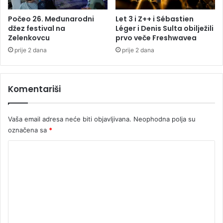
a
p
Počeo 26. Međunarodni
Let 3 i Z++ i Sébastien
džez festival na
Léger i Denis Sulta obilježili
r
Zelenkovcu
prvo veče Freshwavea
i
n
prije 2 dana
prije 2 dana
c
i
p
Komentariši
i
m
a
Vaša email adresa neće biti objavljivana.
Neophodna polja su
N
označena sa
*
D
H
K
o
m
e
n
t