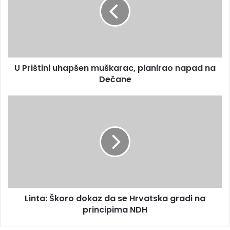
i
i
l
š
a
t
d
i
r
n
e
i
s
U Prištini uhapšen muškarac, planirao napad na
u
u
Dečane
h
a
p
L
š
i
e
n
n
t
m
a
u
:
š
Š
k
k
a
o
r
Linta: Škoro dokaz da se Hrvatska gradi na
r
a
principima NDH
o
c
d
,