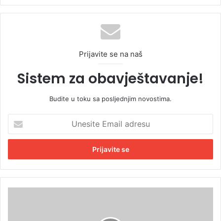
Prijavite se na naš
Sistem za obavještavanje!
Budite u toku sa posljednjim novostima.
U
n
e
s
i
t
e
E
U
m
P
a
r