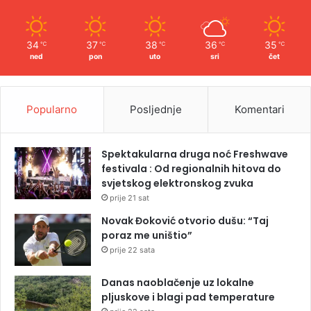
34
37
38
36
35
℃
℃
℃
℃
℃
ned
pon
uto
sri
čet
Popularno
Posljednje
Komentari
Spektakularna druga noć Freshwave
festivala : Od regionalnih hitova do
svjetskog elektronskog zvuka
prije 21 sat
Novak Đoković otvorio dušu: “Taj
poraz me uništio”
prije 22 sata
Danas naoblačenje uz lokalne
pljuskove i blagi pad temperature