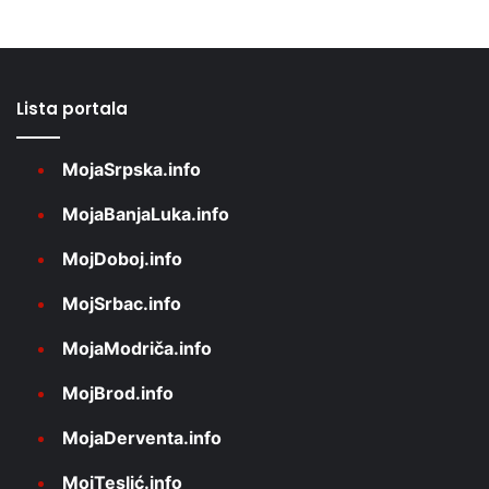
Lista portala
MojaSrpska.info
MojaBanjaLuka.info
MojDoboj.info
MojSrbac.info
MojaModriča.info
MojBrod.info
MojaDerventa.info
MojTeslić.info