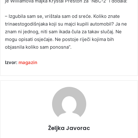
je Williamova majka Krystal Preston za “NBC-2” i dodala:
– Izgubila sam se, vrištala sam od sreće. Koliko znate
trinaestogodišnjaka koji su majci kupili automobil? Ja ne
znam ni jednog, niti sam ikada čula za takav slučaj. Ne
mogu opisati osjećaje. Ne postoje riječi kojima bih
objasnila koliko sam ponosna”.
Izvor:
magazin
Željka Javorac