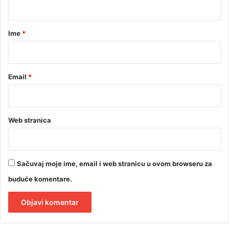
a
r
Ime
*
*
Email
*
Web stranica
Sačuvaj moje ime, email i web stranicu u ovom browseru za
buduće komentare.
A