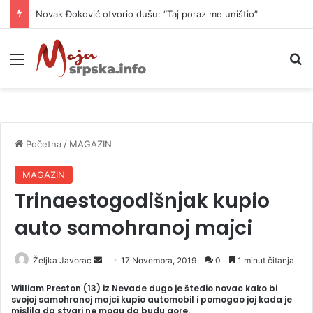
Novak Đoković otvorio dušu: “Taj poraz me uništio”
Meni
P
Početna
/
MAGAZIN
MAGAZIN
Trinaestogodišnjak kupio
auto samohranoj majci
Željka Javorac
S
17 Novembra, 2019
0
1 minut čitanja
e
William Preston (13) iz Nevade dugo je štedio novac kako bi
n
svojoj samohranoj majci kupio automobil i pomogao joj kada je
mislila da stvari ne mogu da budu gore.
d