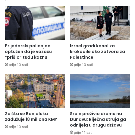
a
a
r
v
a
a
c
n
t
j
o
a
k
u
Prijedorski policajac
Izrael gradi kanal za
o
Ž
optužen da je vozaču
krokodile oko zatvora za
m
e
“prišio” tuđu kaznu
Palestince
b
n
prije 10 sati
prije 10 sati
l
e
o
v
k
i
a
o
d
T
e
r
r
g
a
o
Za šta se Banjaluka
Srbin preživio dramu na
s
v
zadužuje 18 miliona KM?
Dunavu: Riječna struja ga
k
s
odnijela u drugu državu
prije 10 sati
r
k
prije 11 sati