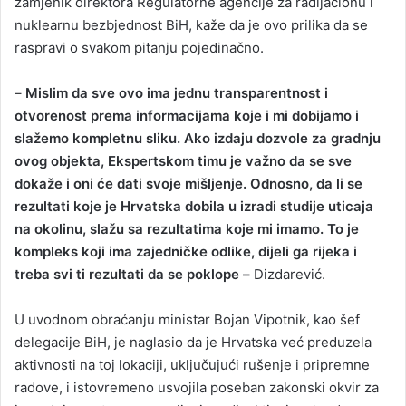
zamjenik direktora Regulatorne agencije za radijacionu i
nuklearnu bezbjednost BiH, kaže da je ovo prilika da se
raspravi o svakom pitanju pojedinačno.
–
Mislim da sve ovo ima jednu transparentnost i
otvorenost prema informacijama koje i mi dobijamo i
slažemo kompletnu sliku. Ako izdaju dozvole za gradnju
ovog objekta, Ekspertskom timu je važno da se sve
dokaže i oni će dati svoje mišljenje. Odnosno, da li se
rezultati koje je Hrvatska dobila u izradi studije uticaja
na okolinu, slažu sa rezultatima koje mi imamo. To je
kompleks koji ima zajedničke odlike, dijeli ga rijeka i
treba svi ti rezultati da se poklope –
Dizdarević.
U uvodnom obraćanju ministar Bojan Vipotnik, kao šef
delegacije BiH, je naglasio da je Hrvatska već preduzela
aktivnosti na toj lokaciji, uključujući rušenje i pripremne
radove, i istovremeno usvojila poseban zakonski okvir za