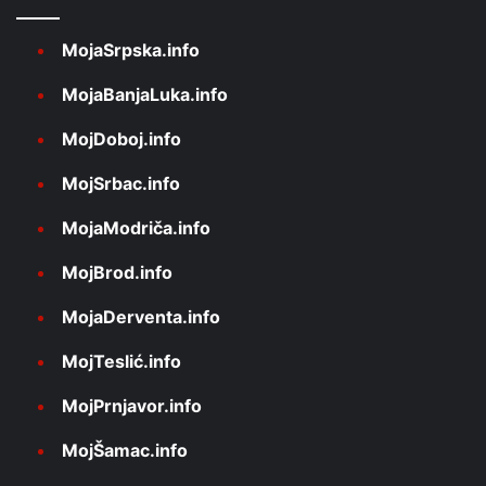
MojaSrpska.info
MojaBanjaLuka.info
MojDoboj.info
MojSrbac.info
MojaModriča.info
MojBrod.info
MojaDerventa.info
MojTeslić.info
MojPrnjavor.info
MojŠamac.info