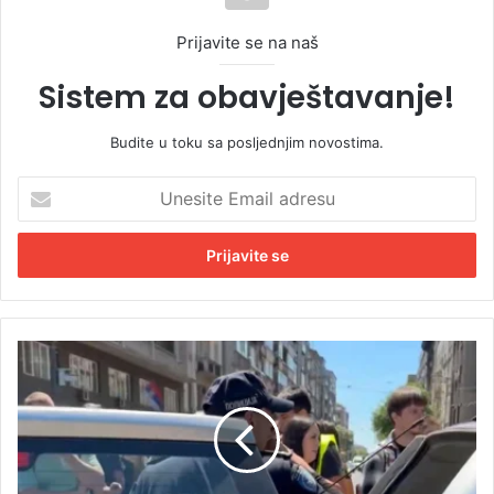
Prijavite se na naš
Sistem za obavještavanje!
Budite u toku sa posljednjim novostima.
U
n
e
s
i
t
e
E
I
m
n
a
c
i
i
l
d
a
e
d
n