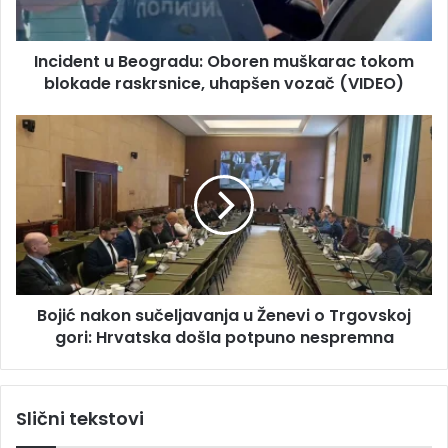
r
t
e
u
s
Incident u Beogradu: Oboren muškarac tokom
B
u
blokade raskrsnice, uhapšen vozač (VIDEO)
e
o
g
B
r
o
a
j
d
i
u
ć
:
n
O
a
b
k
o
o
r
Bojić nakon sučeljavanja u Ženevi o Trgovskoj
n
e
gori: Hrvatska došla potpuno nespremna
s
n
u
m
č
u
e
Slični tekstovi
š
l
k
j