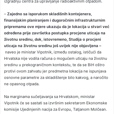
izgradnju centra za upravljanje radioaktivnim otpadom.
–
Zajedno sa isporukom skladišnih kontejenera,
finansijskim planiranjem i dugoročnim infrastrukturnim
pripremama ove mjere ukazuju da je lokacija u stvari već
određena prije završetka postupka procjene uticaja na
životnu sredinu, dok, istovremeno, Studija o procjeni
uticaja na životnu sredinu još uvijek nije objavljena –
naveo je ministar Vipotnik, između ostalog, ističući da
Hrvatska nije vodila računa o mogućem uticaju na životnu
sredinu u prekograničnom kontekstu, te da se BiH oštro
protivi ovom zahvatu jer predmetna lokacija ne ispunjava
osnovne parametre za skladištenje bilo kakvog, a naročito
ne opasnog otpada.
Na marginama sučeljavanja sa Hrvatskom, ministar
Vipotnik će se sastati sa izvršnim sekretarom Ekonomske
komisije Ujedinjenih nacija za Evropu, Tatjanom Molčean.