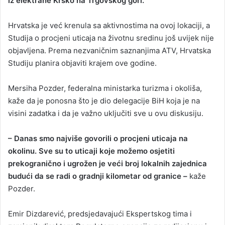
iz elektrane Krško na Trgovskog gori.
Hrvatska je već krenula sa aktivnostima na ovoj lokaciji, a
Studija o procjeni uticaja na životnu sredinu još uvijek nije
objavljena. Prema nezvaničnim saznanjima ATV, Hrvatska
Studiju planira objaviti krajem ove godine.
Mersiha Pozder, federalna ministarka turizma i okoliša,
kaže da je ponosna što je dio delegacije BiH koja je na
visini zadatka i da je važno uključiti sve u ovu diskusiju.
– Danas smo najviše govorili o procjeni uticaja na
okolinu. Sve su to uticaji koje možemo osjetiti
prekogranično i ugrožen je veći broj lokalnih zajednica
budući da se radi o gradnji kilometar od granice –
kaže
Pozder.
Emir Dizdarević, predsjedavajući Ekspertskog tima i