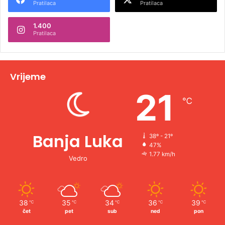
Pratilaca
Pratilaca
n
1.400
a
Pratilaca
t
i
v
Vrijeme
e
21
℃
:
Banja Luka
38º - 21º
47%
1.77 km/h
Vedro
38
35
34
36
39
℃
℃
℃
℃
℃
čet
pet
sub
ned
pon