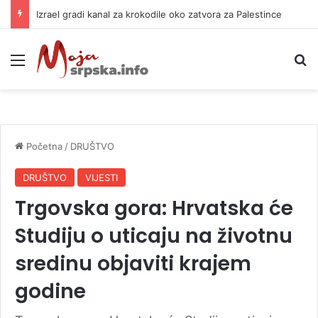
Izrael gradi kanal za krokodile oko zatvora za Palestince
Meni
P
Početna
/
DRUŠTVO
DRUŠTVO
VIJESTI
Trgovska gora: Hrvatska će
Studiju o uticaju na životnu
sredinu objaviti krajem
godine