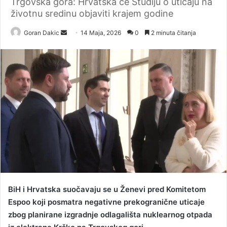
Trgovska gora: Hrvatska će Studiju o uticaju na
životnu sredinu objaviti krajem godine
Goran Dakic
S
14 Maja, 2026
0
2 minuta čitanja
e
n
d
a
n
e
m
a
i
l
BiH i Hrvatska suočavaju se u Ženevi pred Komitetom
Espoo koji posmatra negativne prekogranične uticaje
zbog planirane izgradnje odlagališta nuklearnog otpada