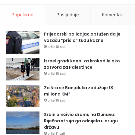
Popularno
Posljednje
Komentari
Prijedorski policajac optužen da je
vozaču “prišio” tuđu kaznu
prije 10 sati
Izrael gradi kanal za krokodile oko
zatvora za Palestince
prije 10 sati
Za šta se Banjaluka zadužuje 18
miliona KM?
prije 10 sati
Srbin preživio dramu na Dunavu:
Riječna struja ga odnijela u drugu
državu
prije 11 sati