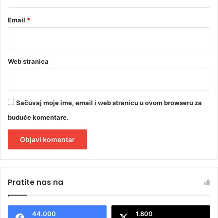
E
t
O
Email
*
p
)
u
n
o
n
Web stranica
e
s
p
r
Sačuvaj moje ime, email i web stranicu u ovom browseru za
e
buduće komentare.
m
n
a
A
l
Pratite nas na
t
e
44.000
1.800
r