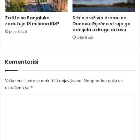
a
0
n
0
j
K
Za šta se Banjaluka
Srbin preživio dramu na
a
M
zadužuje 18 miliona KM?
Dunavu: Riječna struja ga
l
odnijela u drugu državu
prije 8 sati
u
prije 8 sati
k
e
Komentariši
Vaša email adresa neće biti objavljivana.
Neophodna polja su
označena sa
*
K
o
m
e
n