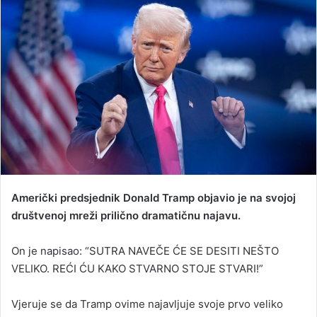
n
d
a
n
e
m
a
i
l
Američki predsjednik Donald Tramp objavio je na svojoj
društvenoj mreži prilično dramatičnu najavu.
On je napisao: “SUTRA NAVEČE ĆE SE DESITI NEŠTO
VELIKO. REĆI ĆU KAKO STVARNO STOJE STVARI!”
Vjeruje se da Tramp ovime najavljuje svoje prvo veliko