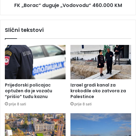
č
FK „Borac“ duguje „Vodovodu“ 460.000 KM
d
e
u
n
g
j
u
Slični tekstovi
e
j
F
e
i
„
l
V
i
o
p
d
a
o
T
v
r
o
Prijedorski policajac
Izrael gradi kanal za
i
d
optužen da je vozaču
krokodile oko zatvora za
v
u
“prišio” tuđu kaznu
Palestince
a
“
prije 8 sati
prije 8 sati
n
4
a
6
i
0
z
.
B
0