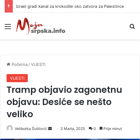
Za šta se Banjaluka zadužuje 18 miliona KM?
Meni
P
Početna
/
VIJESTI
VIJESTI
Tramp objavio zagonetnu
objavu: Desiće se nešto
veliko
Veliborka Šutilović
S
3 Marta, 2025
0
Prije minut
e