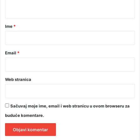
t
a
r
Ime
*
*
Email
*
Web stranica
Sačuvaj moje ime, email i web stranicu u ovom browseru za
buduće komentare.