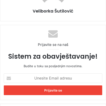
Veliborka Šutilović
Prijavite se na naš
Sistem za obavještavanje!
Budite u toku sa posljednjim novostima.
U
n
e
s
i
t
e