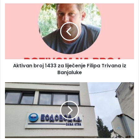
E
A
m
k
a
t
i
i
l
v
a
a
d
n
r
b
e
r
s
Aktivan broj 1433 za liječenje Filipa Trivana iz
o
u
Banjaluke
j
1
4
F
3
K
3
„
z
B
a
o
l
r
i
a
j
c
e
“