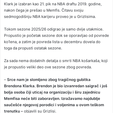
Klark je izabran kao 21. pik na NBA draftu 2019. godine,
nakon čega je prešao u Memfis. Čitavu svoju
sedmogodišnju NBA karijeru proveo je u Grizlisima.
Tokom sezone 2025/26 odigrao je samo dvije utakmice.
Propustio je početak sezone dok se oporavljao od povrede
ko1ena, a zatim je povreda lista u decembru dovela do
toga da propusti ostatak sezone.
Za sada nema dodatnih detalja o smrti NBA košarkaša, koji
je propustio veliki deo ove sezone zbog povreda.
–
Srce nam je slomljeno zbog tragičnog gubitka
Brendona Klarka. Brendon je bio izvanredan saigrač i još
bolja osoba čiji uticaj na organizaciju i širu zajednicu
Memfisa neće biti zaboravljen. Izražavamo najdublje
saučešće njegovoj porodici i voljenima u ovom teškom
trenutku –
objavili su Grizlisi.