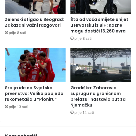
a
ć
n
G
i
r
Zelenski stigao u Beograd:
Šta od voća smijete unijeti
č
a
Zakazani važni razgovori
u Hrvatsku iz BiH: Kazne
e
d
mogu dostići 13.260 evra
prije 8 sati
n
a
prije 8 sati
j
,
a
p
n
o
a
g
r
i
e
n
d
u
n
l
Srbija ide na Svjetsko
Gradiška: Zaboravio
o
a
prvenstvo: Velika pobjeda
suprugu na graničnom
m
j
rukometaša u “Pioniru”
prelazu i nastavio put za
v
Njemačku
e
prije 13 sati
i
d
prije 14 sati
s
n
o
a
k
o