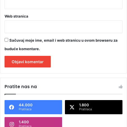
Web stranica
Sačuvaj moje ime, email i web stranicu u ovom browseru za
buduće komentare.
A
l
Pratite nas na
t
e
44.000
1.800
r
Pratilaca
Pratilaca
n
1.400
a
Pratilaca