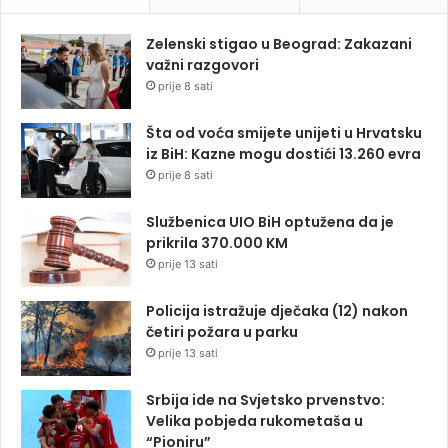
Zelenski stigao u Beograd: Zakazani
važni razgovori
prije 8 sati
Šta od voća smijete unijeti u Hrvatsku
iz BiH: Kazne mogu dostići 13.260 evra
prije 8 sati
Službenica UIO BiH optužena da je
prikrila 370.000 KM
prije 13 sati
Policija istražuje dječaka (12) nakon
četiri požara u parku
prije 13 sati
Srbija ide na Svjetsko prvenstvo:
Velika pobjeda rukometaša u
“Pioniru”