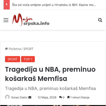
Šta od voća smijete unijeti u Hrvatsku iz BiH: Kazne mogu dostići 13.260 evra
Meni
P
Početna
/
SPORT
SPORT
TOP 1
Tragedija u NBA, preminuo
košarkaš Memfisa
Tragedija u NBA, preminuo košarkaš Memfisa
Goran Dakic
S
12 Maja, 2026
0
1 minut čitanja
e