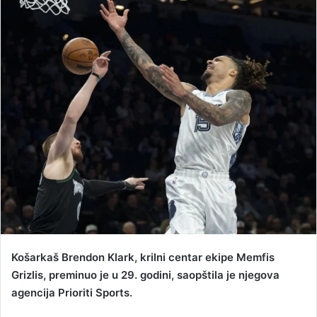
n
d
a
n
e
m
a
i
l
Košarkaš Brendon Klark, krilni centar ekipe Memfis
Grizlis, preminuo je u 29. godini, saopštila je njegova
agencija Prioriti Sports.