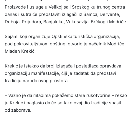
a
Proizvode i usluge u Velikoj sali Srpskog kultrunog centra
n
danas i sutra će predstaviti izlagači iz Šamca, Dervente,
e
Doboja, Prijedora, Banjaluke, Vukosavlja, Brčkog i Modriče.
m
a
Sajam, koji organizuje Opštinska turistička organizacija,
i
pod pokroviteljstvom opštine, otvorio je načelnik Modriče
l
Mladen Krekić.
Krekić je istakao da broj izlagača i posjetilaca opravdava
organizaciju manifestacije, čiji je zadatak da predstavi
tradiciju naroda ovog prostora.
– Važno je da mladima pokažemo stare rukotvorine – rekao
je Krekić i naglasio da će se tako ovaj dio tradicije spasiti
od zaborava.