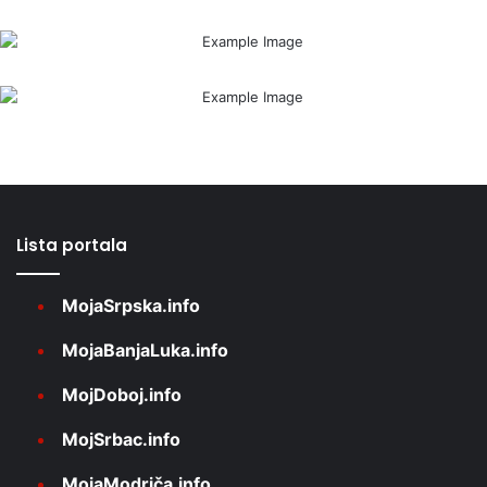
Lista portala
MojaSrpska.info
MojaBanjaLuka.info
MojDoboj.info
MojSrbac.info
MojaModriča.info