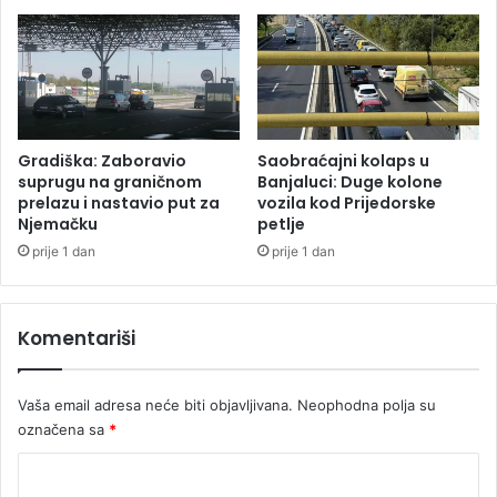
b
u
i
f
l
u
n
t
i
s
m
a
t
l
Gradiška: Zaboravio
Saobraćajni kolaps u
e
u
suprugu na graničnom
Banjaluci: Duge kolone
l
:
prelazu i nastavio put za
vozila kod Prijedorske
e
Njemačku
petlje
P
f
o
prije 1 dan
prije 1 dan
o
n
n
o
i
v
Komentariši
m
o
a
ć
,
e
Vaša email adresa neće biti objavljivana.
Neophodna polja su
n
m
označena sa
*
e
o
s
n
K
t
a