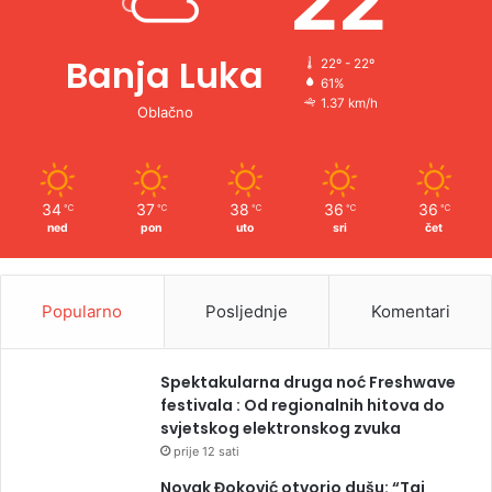
22
Banja Luka
22º - 22º
61%
1.37 km/h
Oblačno
34
37
38
36
36
℃
℃
℃
℃
℃
ned
pon
uto
sri
čet
Popularno
Posljednje
Komentari
Spektakularna druga noć Freshwave
festivala : Od regionalnih hitova do
svjetskog elektronskog zvuka
prije 12 sati
Novak Đoković otvorio dušu: “Taj