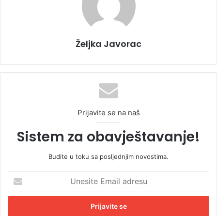
Željka Javorac
Prijavite se na naš
Sistem za obavještavanje!
Budite u toku sa posljednjim novostima.
U
n
e
s