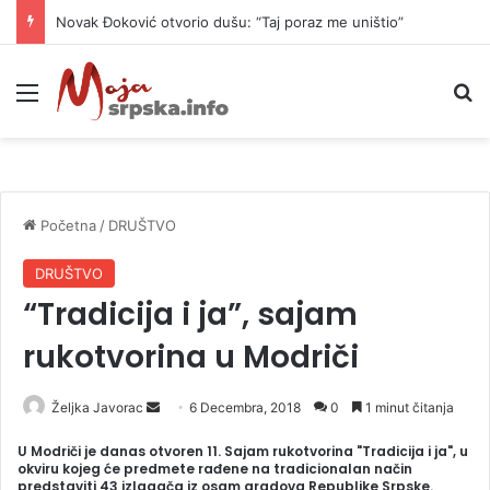
Novak Đoković otvorio dušu: “Taj poraz me uništio”
Meni
P
Početna
/
DRUŠTVO
DRUŠTVO
“Tradicija i ja”, sajam
rukotvorina u Modriči
Željka Javorac
S
6 Decembra, 2018
0
1 minut čitanja
e
U Modriči je danas otvoren 11. Sajam rukotvorina "Tradicija i ja", u
n
okviru kojeg će predmete rađene na tradicionalan način
predstaviti 43 izlagača iz osam gradova Republike Srpske.
d