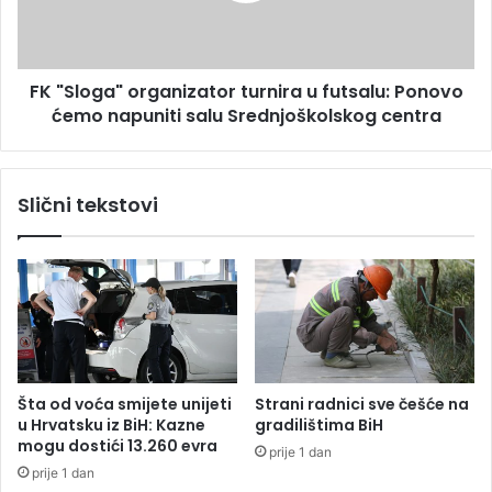
ž
g
e
a
n
"
g
FK "Sloga" organizator turnira u futsalu: Ponovo
o
u
ćemo napuniti salu Srednjoškolskog centra
r
b
g
i
a
t
n
Slični tekstovi
a
i
k
z
s
a
i
t
g
o
n
r
a
t
l
u
a
r
Šta od voća smijete unijeti
Strani radnici sve češće na
n
n
u Hrvatsku iz BiH: Kazne
gradilištima BiH
a
i
mogu dostići 13.260 evra
prije 1 dan
m
r
prije 1 dan
o
a