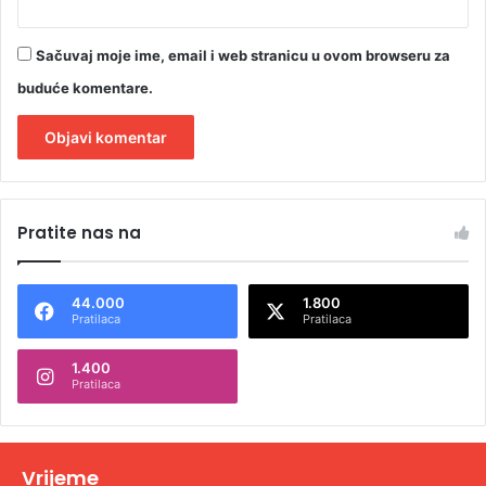
Sačuvaj moje ime, email i web stranicu u ovom browseru za
buduće komentare.
A
l
Pratite nas na
t
e
44.000
1.800
r
Pratilaca
Pratilaca
n
1.400
a
Pratilaca
t
i
v
Vrijeme