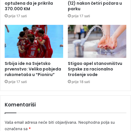
o
optužena da je prikrila
(12) nakon četiri požara u
j
u
370.000 KM
parku
e
V
prije 17 sati
prije 17 sati
k
i
o
š
r
e
u
g
p
s
c
u
i
d
j
a
Srbija ide na Svjetsko
Stigao apel stanovništvu
e
u
prvenstvo: Velika pobjeda
Srpske za racionalno
P
rukometaša u “Pioniru”
trošenje vode
o
prije 17 sati
prije 18 sati
d
g
o
Komentariši
r
i
c
Vaša email adresa neće biti objavljivana.
Neophodna polja su
i
označena sa
*
?