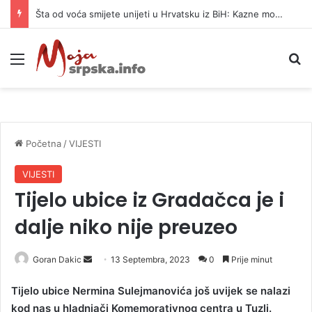
Šta od voća smijete unijeti u Hrvatsku iz BiH: Kazne mogu dostići 13.260 evra
Meni
P
Početna
/
VIJESTI
VIJESTI
Tijelo ubice iz Gradačca je i
dalje niko nije preuzeo
Goran Dakic
S
13 Septembra, 2023
0
Prije minut
e
Tijelo ubice Nermina Sulejmanovića još uvijek se nalazi
n
kod nas u hladnjači Komemorativnog centra u Tuzli.
d