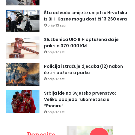
Šta od voća smijete unijeti u Hrvatsku
iz BiH: Kazne mogu dostići 13.260 evra
prije 13 sati
Službenica UIO BiH optužena da je
prikrila 370.000 KM
prije 17 sati
Policija istražuje dječaka (12) nakon
četiri požara u parku
prije 17 sati
Srbija ide na Svjetsko prvenstvo:
Velika pobjeda rukometaša u
“Pioniru”
prije 17 sati