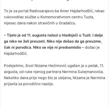
a
To je za portal Radiosarajevo.ba Amer Hajdarhodžić, rekao
n
rukovodilac službe u Komemorativnom centru Tuzla,
e
mjesec dana nakon stravičnih u Gradačcu.
m
a
i
– Tijelo je od 11. augusta nalazi u hladnjači u Tuzli. I dalje
l
ga niko ne želi preuzeti. Niko nije došao da ga preuzme,
čak ni porodica. Niko se nije ni predosmislio –
dodao je
Hajdarhodžić.
Podsjetimo, život Nizame Hećimović ugašen je u petak, 11.
avgusta, od ruke njenog partnera Nermina Sulejmanovića.
Nekoliko dana prije nego što je ubijena, Nizama je Nermina
prijavila za porodično nasilje.