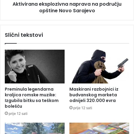
đ
Aktivirana eksplozivna naprava na području
a
e
opštine Novo Sarajevo
e
n
k
o
s
š
p
Slični tekstovi
e
l
s
o
t
z
l
i
i
v
c
n
a
a
,
n
d
a
Preminula legendarna
Maskirani razbojnici iz
v
p
kraljica romske muzike:
budvanskog marketa
o
r
Izgubila bitku sa teškom
odnijeli 320.000 evra
j
a
bolešću
prije 12 sati
e
v
prije 12 sati
m
a
a
n
l
a