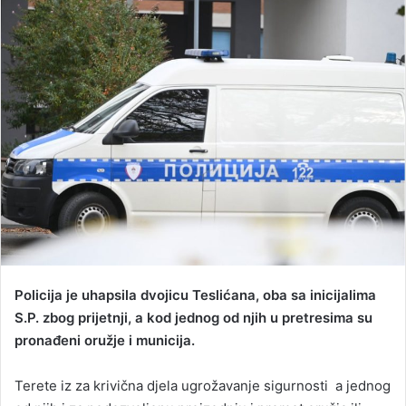
n
d
a
n
e
m
a
i
l
Policija je uhapsila dvojicu Teslićana, oba sa inicijalima
S.P. zbog prijetnji, a kod jednog od njih u pretresima su
pronađeni oružje i municija.
Terete iz za krivična djela ugrožavanje sigurnosti a jednog