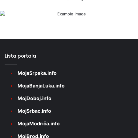
Lista portala
MojaSrpska.info
MojaBanjaLuka.info
MojDoboj.info
MojSrbac.info
MojaModriča.info
MojBrod.info