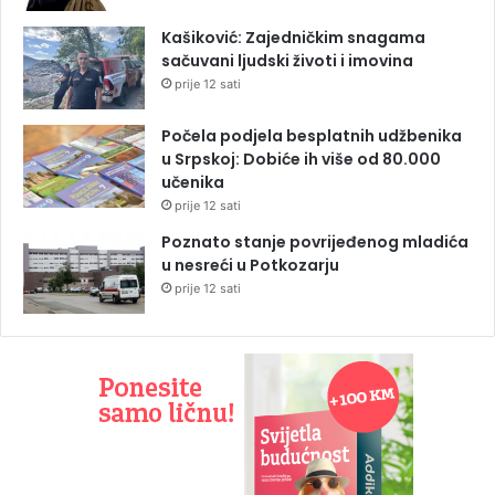
Kašiković: Zajedničkim snagama
sačuvani ljudski životi i imovina
prije 12 sati
Počela podjela besplatnih udžbenika
u Srpskoj: Dobiće ih više od 80.000
učenika
prije 12 sati
Poznato stanje povrijeđenog mladića
u nesreći u Potkozarju
prije 12 sati