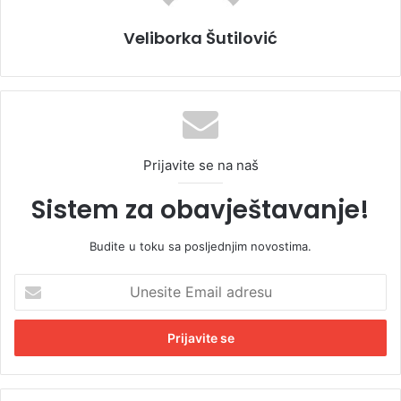
Veliborka Šutilović
Prijavite se na naš
Sistem za obavještavanje!
Budite u toku sa posljednjim novostima.
U
n
e
s
i
t
e