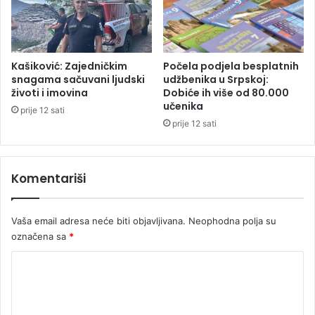
o
p
l
o
j
d
e
r
t
u
Kašiković: Zajedničkim
Počela podjela besplatnih
n
č
snagama sačuvani ljudski
udžbenika u Srpskoj:
o
životi i imovina
Dobiće ih više od 80.000
j
učenika
u
prije 12 sati
o
prije 12 sati
p
š
t
Komentariši
i
n
e
Vaša email adresa neće biti objavljivana.
Neophodna polja su
N
označena sa
*
o
v
K
o
o
S
a
m
r