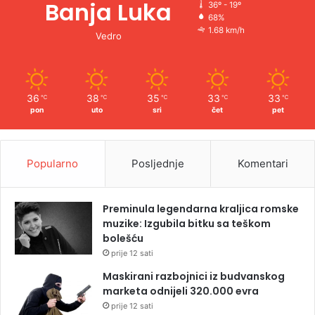
Banja Luka
36º - 19º
68%
1.68 km/h
Vedro
36
38
35
33
33
℃
℃
℃
℃
℃
pon
uto
sri
čet
pet
Popularno
Posljednje
Komentari
Preminula legendarna kraljica romske
muzike: Izgubila bitku sa teškom
bolešću
prije 12 sati
Maskirani razbojnici iz budvanskog
marketa odnijeli 320.000 evra
prije 12 sati