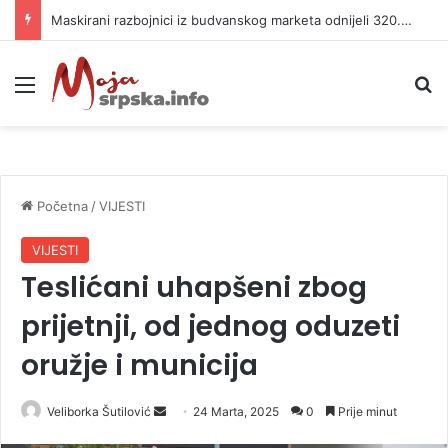
Maskirani razbojnici iz budvanskog marketa odnijeli 320.000 evra
Meni
P
Početna
/
VIJESTI
VIJESTI
Teslićani uhapšeni zbog
prijetnji, od jednog oduzeti
oružje i municija
Veliborka Šutilović
S
24 Marta, 2025
0
Prije minut
e