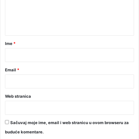
e
a
j
n
e
t
v
o
a
r
Ime
*
*
Email
*
Web stranica
Sačuvaj moje ime, email i web stranicu u ovom browseru za
buduće komentare.