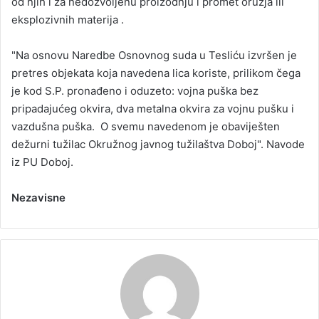
od njih i za nedozvoljenu proizodnju i promet oružja ili
eksplozivnih materija .
"Na osnovu Naredbe Osnovnog suda u Tesliću izvršen je
pretres objekata koja navedena lica koriste, prilikom čega
je kod S.P. pronađeno i oduzeto: vojna puška bez
pripadajućeg okvira, dva metalna okvira za vojnu pušku i
vazdušna puška. O svemu navedenom je obaviješten
dežurni tužilac Okružnog javnog tužilaštva Doboj". Navode
iz PU Doboj.
Nezavisne