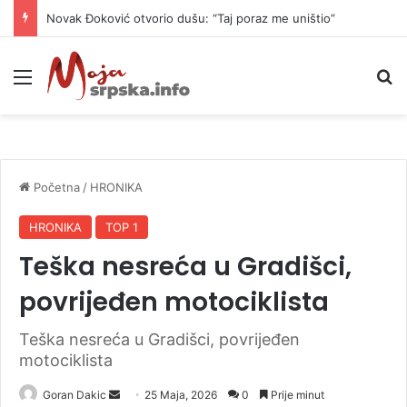
Novak Đoković otvorio dušu: “Taj poraz me uništio”
Meni
P
Početna
/
HRONIKA
HRONIKA
TOP 1
Teška nesreća u Gradišci,
povrijeđen motociklista
Teška nesreća u Gradišci, povrijeđen
motociklista
Goran Dakic
S
25 Maja, 2026
0
Prije minut