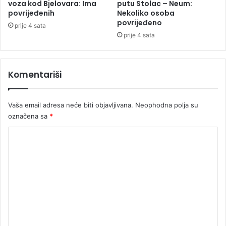
o
voza kod Bjelovara: Ima
putu Stolac – Neum:
s
povrijeđenih
Nekoliko osoba
povrijeđeno
i
prije 4 sata
l
prije 4 sata
j
e
t
Komentariši
n
j
e
Vaša email adresa neće biti objavljivana.
Neophodna polja su
v
označena sa
*
r
u
K
ć
o
i
n
m
e
e
n
t
a