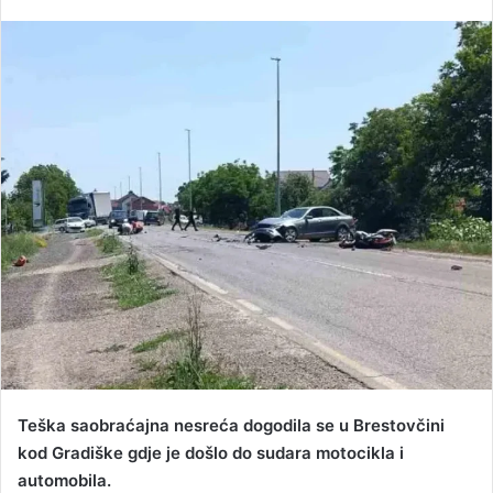
e
n
d
a
n
e
m
a
i
l
Teška saobraćajna nesreća dogodila se u Brestovčini
kod Gradiške gdje je došlo do sudara motocikla i
automobila.