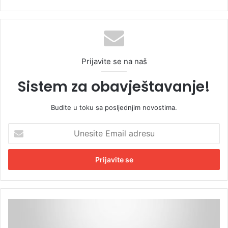
Prijavite se na naš
Sistem za obavještavanje!
Budite u toku sa posljednjim novostima.
U
n
e
s
i
t
e
E
U
m
g
a
a