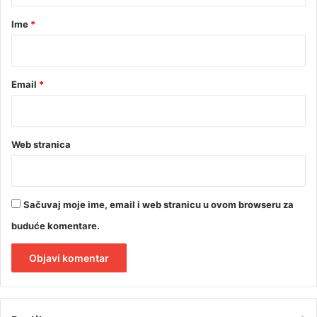
r
Ime
*
*
Email
*
Web stranica
Sačuvaj moje ime, email i web stranicu u ovom browseru za
buduće komentare.
A
l