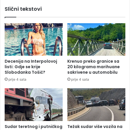
a
k
Slični tekstovi
i
i
z
n
a
g
U
,
n
k
a
o
t
j
e
i
l
n
Decenija na Interpolovoj
Krenuo preko granice sa
e
a
listi: Gdje se krije
20 kilograma marihuane
v
m
Slobodanka Tošić?
sakrivene u automobilu
i
v
prije 4 sata
prije 4 sata
z
e
i
ć
j
s
e
a
d
d
o
n
Sudar teretnog i putničkog
Težak sudar više vozila na