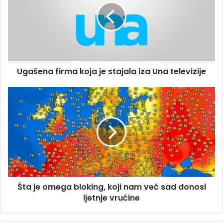
i
š
l
e
a
n
d
a
r
f
e
i
s
Ugašena firma koja je stajala iza Una televizije
r
u
m
a
Š
k
t
o
a
j
j
a
e
j
o
e
m
s
e
t
g
Šta je omega bloking, koji nam već sad donosi
a
a
j
ljetnje vrućine
b
a
l
l
o