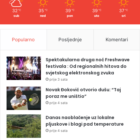
32
35
39
39
37
℃
℃
℃
℃
℃
sub
ned
pon
uto
sri
Popularno
Posljednje
Komentari
Spektakularna druga noć Freshwave
festivala : Od regionalnih hitova do
svjetskog elektronskog zvuka
prije 3 sata
Novak Đoković otvorio dušu: “Taj
poraz me uništio”
prije 4 sata
Danas naoblačenje uz lokalne
pljuskove i blagi pad temperature
prije 4 sata