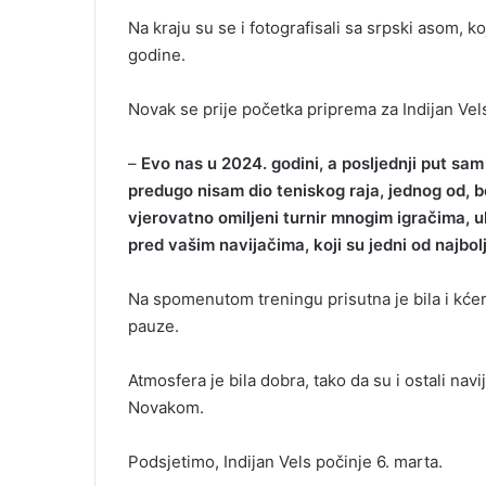
i
Na kraju su se i fotografisali sa srpski asom, k
l
godine.
Novak se prije početka priprema za Indijan Vels
–
Evo nas u 2024. godini, a posljednji put sam
predugo nisam dio teniskog raja, jednog od, be
vjerovatno omiljeni turnir mnogim igračima,
pred vašim navijačima, koji su jedni od najbolj
Na spomenutom treningu prisutna je bila i kćerk
pauze.
Atmosfera je bila dobra, tako da su i ostali navi
Novakom.
Podsjetimo, Indijan Vels počinje 6. marta.