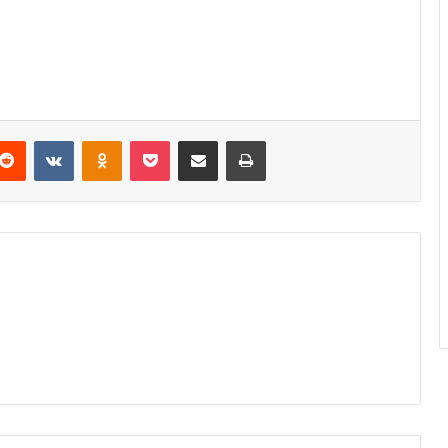
Reddit
VKontakte
Odnoklassniki
Pocket
Podijeli putem Emaila
Odštampaj