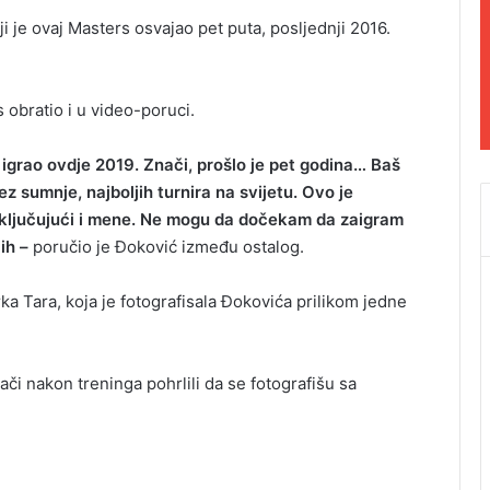
oji je ovaj Masters osvajao pet puta, posljednji 2016.
 obratio i u video-poruci.
 igrao ovdje 2019. Znači, prošlo je pet godina… Baš
z sumnje, najboljih turnira na svijetu. Ovo je
 uključujući i mene. Ne mogu da dočekam da zaigram
ih –
poručio je Đoković između ostalog.
a Tara, koja je fotografisala Đokovića prilikom jedne
jači nakon treninga pohrlili da se fotografišu sa