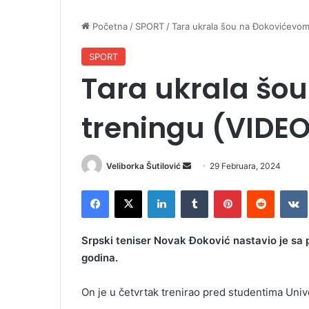
Početna
/
SPORT
/
Tara ukrala šou na Đokovićevom
SPORT
Tara ukrala šo
treningu (VIDEO
Veliborka Šutilović
S
29 Februara, 2024
e
Facebook
X
LinkedIn
Tumblr
Pinterest
Reddit
VK
n
d
a
Srpski teniser Novak Đoković nastavio je sa pr
n
godina.
e
m
On je u četvrtak trenirao pred studentima Univerz
a