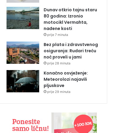
Dunav otkrio tajnu staru
80 godina: Izronio
motocikl Vermahta,
nađene kosti
prije 7 minuta
Bez plata i zdravstvenog
osiguranja: Rudari treću
noć proveli u jami
prije 28 minuta
Konačno osvježenje:
Meteorolozi najavili
pljuskove
prije 29 minuta