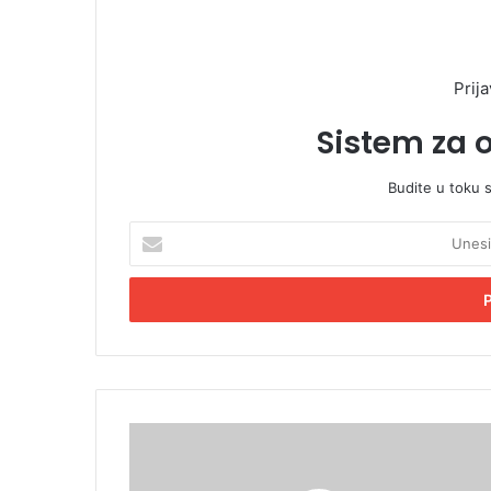
Prija
Sistem za 
Budite u toku 
U
n
e
s
i
t
e
E
m
L
a
i
i
c
l