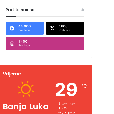
Pratite nas na
44.000
1.800
Pratilaca
Pratilaca
1.400
Pratilaca
Vrijeme
29
℃
Banja Luka
35º - 24º
41%
2.71 km/h