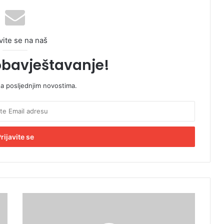
vite se na naš
obavještavanje!
sa posljednjim novostima.
I
N
o