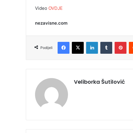
Video
OVDJE
nezavisne.com
Facebook
X
LinkedIn
Tumblr
Pinterest
Podijeli
Veliborka Šutilović