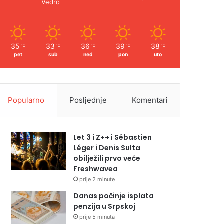
Vedro
35
33
36
39
38
℃
℃
℃
℃
℃
pet
sub
ned
pon
uto
Popularno
Posljednje
Komentari
Let 3 i Z++ i Sébastien
Léger i Denis Sulta
obilježili prvo veče
Freshwavea
prije 2 minute
Danas počinje isplata
penzija u Srpskoj
prije 5 minuta