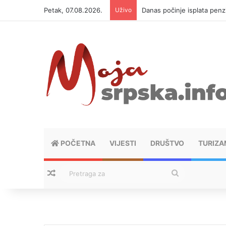
Petak, 07.08.2026.
Uživo
Danas počinje isplata penzi
POČETNA
VIJESTI
DRUŠTVO
TURIZA
Nasumični tekstovi
Pretraga
za