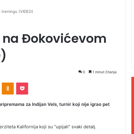
 treningu (VIDEO)
u na Đokovićevom
)
0
1 minut čitanja
ontakte
Odnoklassniki
Pocket
ipremama za Indijan Vels, turnir koji nije igrao pet
iteta Kalifornija koji su "upijali" svaki detalj.