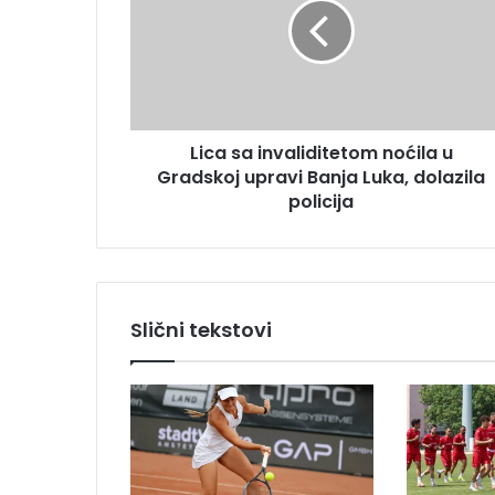
a
a
s
d
a
r
i
e
n
s
v
u
Lica sa invaliditetom noćila u
a
Gradskoj upravi Banja Luka, dolazila
l
i
policija
d
i
t
e
t
Slični tekstovi
o
m
n
o
ć
i
l