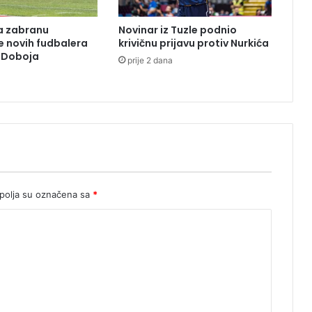
v
o
la zabranu
Novinar iz Tuzle podnio
r
je novih fudbalera
krivičnu prijavu protiv Nurkića
z Doboja
prije 2 dana
olja su označena sa
*