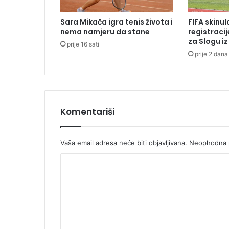
a
u
Sara Mikača igra tenis života i
FIFA skinu
G
nema namjeru da stane
registraci
r
za Slogu i
prije 16 sati
a
prije 2 dana
d
s
k
o
j
u
Komentariši
p
r
a
Vaša email adresa neće biti objavljivana.
Neophodna p
v
K
i
B
o
a
m
n
j
e
a
n
L