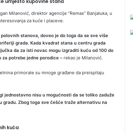
uće umjesto kupovine stana
ragan Milanović, direktor agencije “Remax” Banjaluka, u
nteresovanja za kuće i placeve.
 i polovnih stanova, doveo je do toga da se sve više
riferiji grada. Kada kvadrat stana u centru grada
jučka da za isti novac mogu izgraditi kuću od 100 do
o za potrebe jedne porodice –
rekao je Milanović.
etnina primorale su mnoge građane da preispitaju
ogi jednostavno nisu u mogućnosti da se toliko zaduže
 u gradu. Zbog toga sve češće traže alternativu na
nih kuća