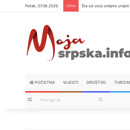
Petak, 07.08.2026.
Uživo
Šta od voća smijete unijet
POČETNA
VIJESTI
DRUŠTVO
TURIZA
Nasumični tekstovi
Pretraga
za