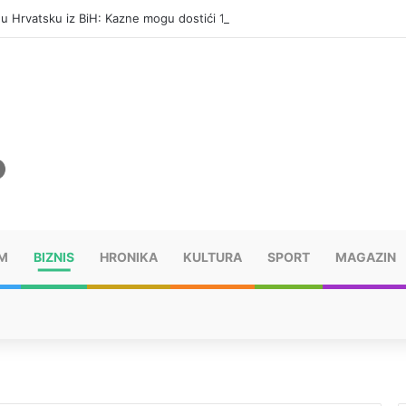
i u Hrvatsku iz BiH: Kazne mogu dostići 13.260 evra
M
BIZNIS
HRONIKA
KULTURA
SPORT
MAGAZIN