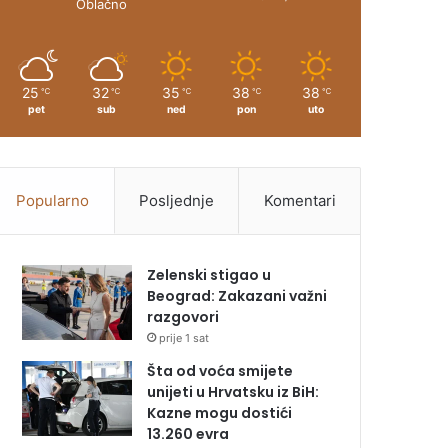
Oblačno
25
32
35
38
38
℃
℃
℃
℃
℃
pet
sub
ned
pon
uto
Popularno
Posljednje
Komentari
Zelenski stigao u
Beograd: Zakazani važni
razgovori
prije 1 sat
Šta od voća smijete
unijeti u Hrvatsku iz BiH:
Kazne mogu dostići
13.260 evra