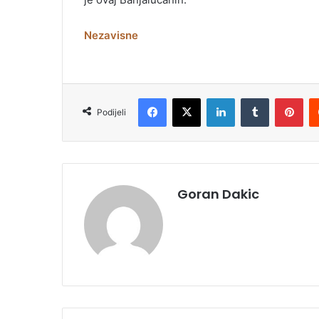
Nezavisne
Facebook
X
LinkedIn
Tumblr
Pinterest
Podijeli
Goran Dakic