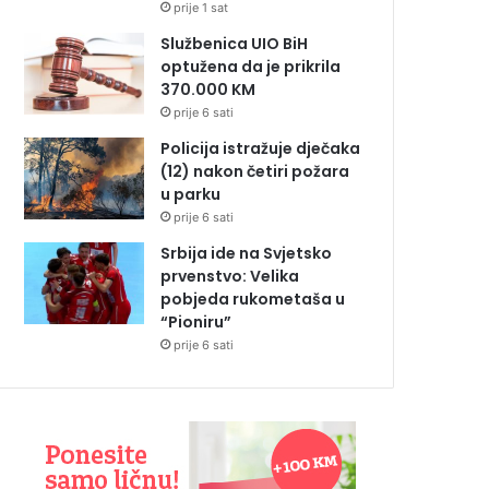
prije 1 sat
Službenica UIO BiH
optužena da je prikrila
370.000 KM
prije 6 sati
Policija istražuje dječaka
(12) nakon četiri požara
u parku
prije 6 sati
Srbija ide na Svjetsko
prvenstvo: Velika
pobjeda rukometaša u
“Pioniru”
prije 6 sati