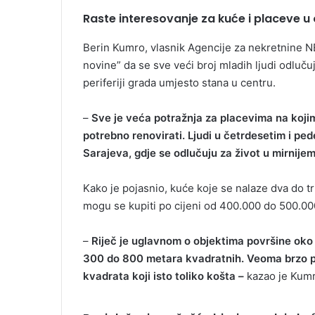
Raste interesovanje za kuće i placeve u 
Berin Kumro, vlasnik Agencije za nekretnine NE
novine” da se sve veći broj mladih ljudi odluč
periferiji grada umjesto stana u centru.
–
Sve je veća potražnja za placevima na kojima 
potrebno renovirati. Ljudi u četrdesetim i p
Sarajeva, gdje se odlučuju za život u mirnije
Kako je pojasnio, kuće koje se nalaze dva do tr
mogu se kupiti po cijeni od 400.000 do 500.0
–
Riječ je uglavnom o objektima površine ok
300 do 800 metara kvadratnih. Veoma brzo 
kvadrata koji isto toliko košta –
kazao je Kumr