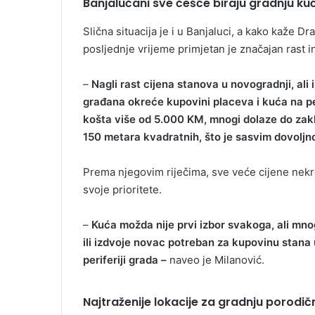
Banjalučani sve češće biraju gradnju k
Slična situacija je i u Banjaluci, a kako kaže D
posljednje vrijeme primjetan je značajan rast i
–
Nagli rast cijena stanova u novogradnji, ali
građana okreće kupovini placeva i kuća na pe
košta više od 5.000 KM, mnogi dolaze do zakl
150 metara kvadratnih, što je sasvim dovoljn
Prema njegovim riječima, sve veće cijene nekr
svoje prioritete.
–
Kuća možda nije prvi izbor svakoga, ali mn
ili izdvoje novac potreban za kupovinu stana
periferiji grada –
naveo je Milanović.
Najtraženije lokacije za gradnju porodič