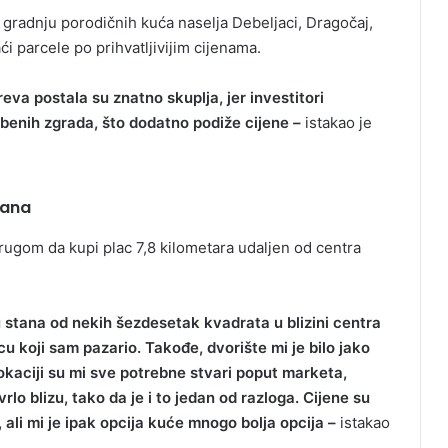
gradnju porodičnih kuća naselja Debeljaci, Dragočaj,
i parcele po prihvatljivijim cijenama.
eva postala su znatno skuplja, jer investitori
mbenih zgrada, što dodatno podiže cijene –
istakao je
tana
prugom da kupi plac 7,8 kilometara udaljen od centra
 stana od nekih šezdesetak kvadrata u blizini centra
 koji sam pazario. Takođe, dvorište mi je bilo jako
 lokaciji su mi sve potrebne stvari poput marketa,
rlo blizu, tako da je i to jedan od razloga. Cijene su
 ali mi je ipak opcija kuće mnogo bolja opcija –
istakao