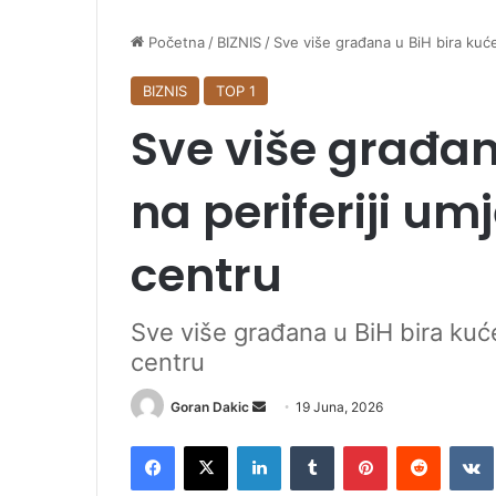
Početna
/
BIZNIS
/
Sve više građana u BiH bira kuće
BIZNIS
TOP 1
Sve više građan
na periferiji um
centru
Sve više građana u BiH bira kuće
centru
Goran Dakic
S
19 Juna, 2026
e
Facebook
X
LinkedIn
Tumblr
Pinterest
Reddit
VK
n
d