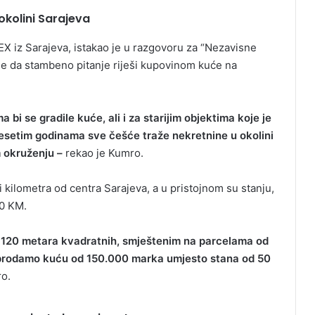
okolini Sarajeva
X iz Sarajeva, istakao je u razgovoru za “Nezavisne
uje da stambeno pitanje riješi kupovinom kuće na
bi se gradile kuće, ali i za starijim objektima koje je
edesetim godinama sve češće traže nekretnine u okolini
m okruženju –
rekao je Kumro.
i kilometra od centra Sarajeva, a u pristojnom su stanju,
00 KM.
o 120 metara kvadratnih, smještenim na parcelama od
prodamo kuću od 150.000 marka umjesto stana od 50
o.