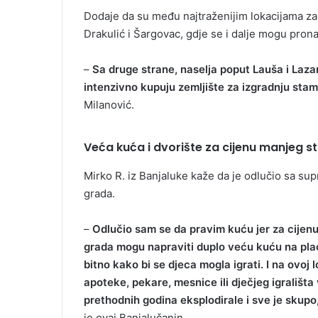
Dodaje da su među najtraženijim lokacijama za 
Drakulić i Šargovac, gdje se i dalje mogu pronać
–
Sa druge strane, naselja poput Lauša i Lazar
intenzivno kupuju zemljište za izgradnju sta
Milanović.
Veća kuća i dvorište za cijenu manjeg s
Mirko R. iz Banjaluke kaže da je odlučio sa su
grada.
–
Odlučio sam se da pravim kuću jer za cijenu
grada mogu napraviti duplo veću kuću na placu
bitno kako bi se djeca mogla igrati. I na ovoj
apoteke, pekare, mesnice ili dječjeg igrališta v
prethodnih godina eksplodirale i sve je skupo,
je ovaj Banjalučanin.