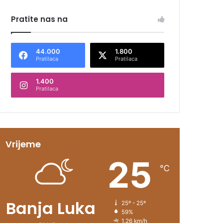
Pratite nas na
44.000
1.800
Pratilaca
Pratilaca
1.400
Pratilaca
Vrijeme
25
℃
Banja Luka
25º - 25º
59%
1.26 km/h