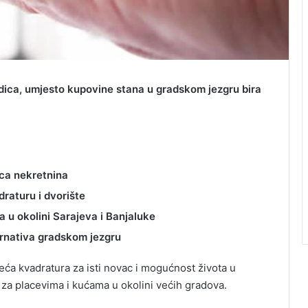
dica, umjesto kupovine stana u gradskom jezgru bira
aca nekretnina
draturu i dvorište
 u okolini Sarajeva i Banjaluke
ernativa gradskom jezgru
veća kvadratura za isti novac i mogućnost života u
za placevima i kućama u okolini većih gradova.