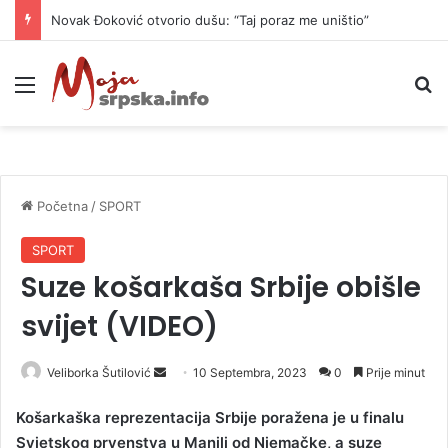
Novak Đoković otvorio dušu: “Taj poraz me uništio”
Meni
P
Početna
/
SPORT
SPORT
Suze košarkaša Srbije obišle
svijet (VIDEO)
Veliborka Šutilović
S
10 Septembra, 2023
0
Prije minut
e
Košarkaška reprezentacija Srbije poražena je u finalu
n
Svjetskog prvenstva u Manili od Njemačke, a suze
d