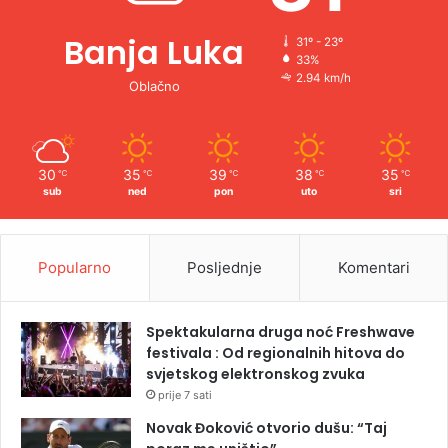
Banja Luka
31º - 23º
33%
2.94 km/h
Oblačno
30
35
39
38
35
℃
℃
℃
℃
℃
sub
ned
pon
uto
sri
Popularno
Posljednje
Komentari
Spektakularna druga noć Freshwave
festivala : Od regionalnih hitova do
svjetskog elektronskog zvuka
prije 7 sati
Novak Đoković otvorio dušu: “Taj