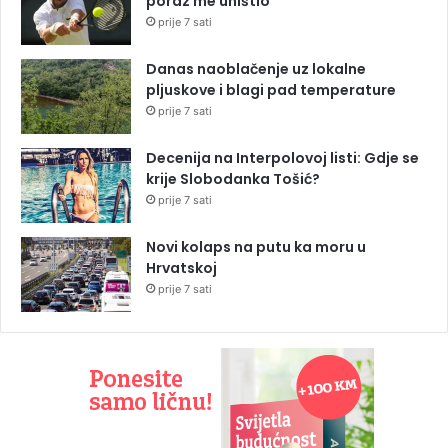
poraz me uništio”
prije 7 sati
Danas naoblačenje uz lokalne
pljuskove i blagi pad temperature
prije 7 sati
Decenija na Interpolovoj listi: Gdje se
krije Slobodanka Tošić?
prije 7 sati
Novi kolaps na putu ka moru u
Hrvatskoj
prije 7 sati