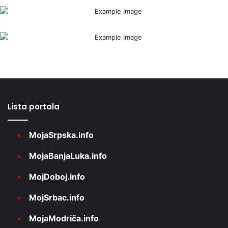
Lista portala
MojaSrpska.info
MojaBanjaLuka.info
MojDoboj.info
MojSrbac.info
MojaModriča.info