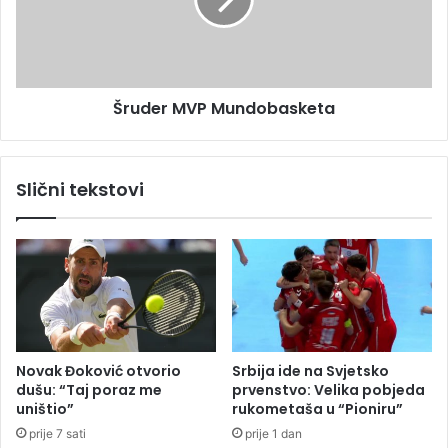
e
e
č
r
e
M
s
V
t
P
Šruder MVP Mundobasketa
i
M
t
u
a
n
l
d
Slični tekstovi
i
o
"
b
o
a
r
s
l
k
o
e
v
t
i
a
m
Novak Đoković otvorio
Srbija ide na Svjetsko
a
dušu: “Taj poraz me
prvenstvo: Velika pobjeda
"
uništio”
rukometaša u “Pioniru”
s
prije 7 sati
prije 1 dan
r