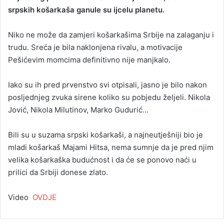
srpskih košarkaša ganule su ijcelu planetu.
a
n
Niko ne može da zamjeri košarkašima Srbije na zalaganju i
e
trudu. Sreća je bila naklonjena rivalu, a motivacije
m
a
Pešićevim momcima definitivno nije manjkalo.
i
l
Iako su ih pred prvenstvo svi otpisali, jasno je bilo nakon
posljednjeg zvuka sirene koliko su pobjedu željeli. Nikola
Jović, Nikola Milutinov, Marko Gudurić…
Bili su u suzama srpski košarkaši, a najneutješniji bio je
mladi košarkaš Majami Hitsa, nema sumnje da je pred njim
velika košarkaška budućnost i da će se ponovo naći u
prilici da Srbiji donese zlato.
Video
OVDJE