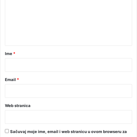
m
e
n
t
a
r
Ime
*
*
Email
*
Web stranica
Sačuvaj moje ime, email i web stranicu u ovom browseru za