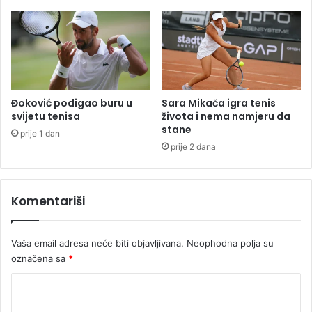
e
b
r
o
Đoković podigao buru u
Sara Mikača igra tenis
svijetu tenisa
života i nema namjeru da
stane
prije 1 dan
prije 2 dana
Komentariši
Vaša email adresa neće biti objavljivana.
Neophodna polja su
označena sa
*
K
o