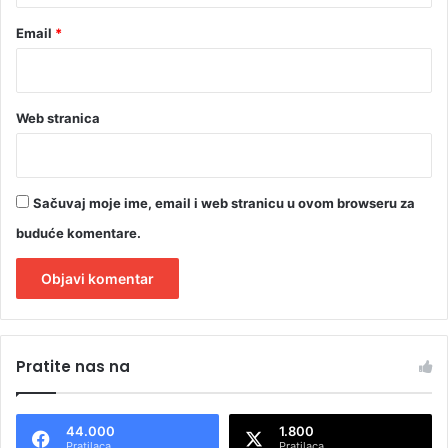
Email
*
Web stranica
Sačuvaj moje ime, email i web stranicu u ovom browseru za
buduće komentare.
A
l
Pratite nas na
t
e
44.000
1.800
r
Pratilaca
Pratilaca