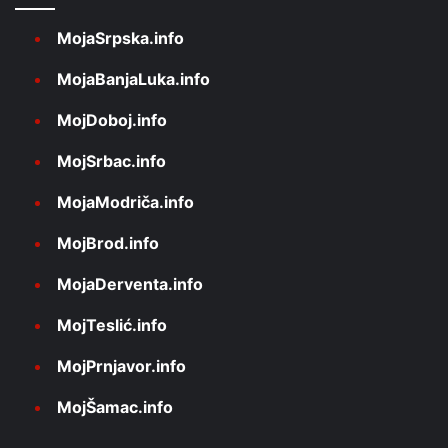
MojaSrpska.info
MojaBanjaLuka.info
MojDoboj.info
MojSrbac.info
MojaModriča.info
MojBrod.info
MojaDerventa.info
MojTeslić.info
MojPrnjavor.info
MojŠamac.info