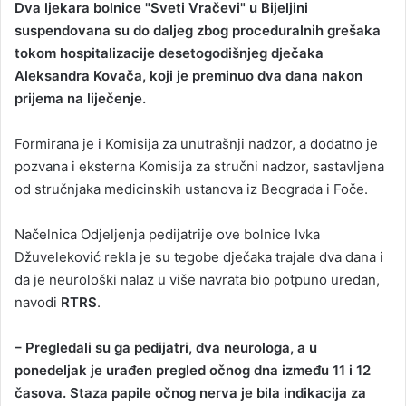
Dva ljekara bolnice "Sveti Vračevi" u Bijeljini
n
suspendovana su do daljeg zbog proceduralnih grešaka
d
tokom hospitalizacije desetogodišnjeg dječaka
a
Aleksandra Kovača, koji je preminuo dva dana nakon
n
prijema na liječenje.
e
m
a
Formirana je i Komisija za unutrašnji nadzor, a dodatno je
i
pozvana i eksterna Komisija za stručni nadzor, sastavljena
l
od stručnjaka medicinskih ustanova iz Beograda i Foče.
Načelnica Odjeljenja pedijatrije ove bolnice Ivka
Džuveleković rekla je su tegobe dječaka trajale dva dana i
da je neurološki nalaz u više navrata bio potpuno uredan,
navodi
RTRS
.
– Pregledali su ga pedijatri, dva neurologa, a u
ponedeljak je urađen pregled očnog dna između 11 i 12
časova. Staza papile očnog nerva je bila indikacija za