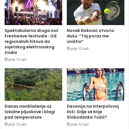
i
i
n
k
j
o
e
v
p
i
Spektakularna druga noć
Novak Đoković otvorio
u
h
Freshwave festivala : Od
dušu: “Taj poraz me
t
p
regionalnih hitova do
uništio”
e
r
svjetskog elektronskog
prije 12 sati
v
i
zvuka
i
j
prije 12 sati
“
e
4
t
4
n
m
j
i
i
l
,
i
d
o
o
Danas naoblačenje uz
Decenija na Interpolovoj
n
lokalne pljuskove i blagi
listi: Gdje se krije
ć
pad temperature
Slobodanka Tošić?
a
i
K
ć
prije 12 sati
prije 12 sati