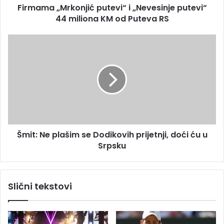
s
Firmama „Mrkonjić putevi“ i „Nevesinje putevi“
r
u
44 miliona KM od Puteva RS
k
o
n
Š
j
m
i
i
ć
t
p
:
u
N
t
e
e
p
v
l
i
Šmit: Ne plašim se Dodikovih prijetnji, doći ću u
a
“
Srpsku
š
i
i
„
m
N
s
Slični tekstovi
e
e
v
D
e
o
s
d