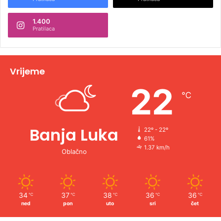
n
1.400
a
Pratilaca
t
i
v
Vrijeme
e
22
℃
:
Banja Luka
22º - 22º
61%
1.37 km/h
Oblačno
34
37
38
36
36
℃
℃
℃
℃
℃
ned
pon
uto
sri
čet