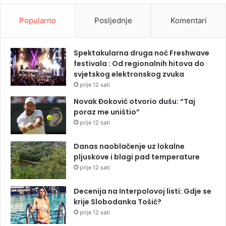
Popularno
Posljednje
Komentari
Spektakularna druga noć Freshwave
festivala : Od regionalnih hitova do
svjetskog elektronskog zvuka
prije 12 sati
Novak Đoković otvorio dušu: “Taj
poraz me uništio”
prije 12 sati
Danas naoblačenje uz lokalne
pljuskove i blagi pad temperature
prije 12 sati
Decenija na Interpolovoj listi: Gdje se
krije Slobodanka Tošić?
prije 12 sati