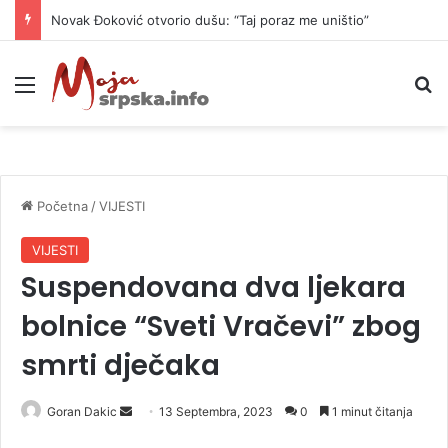
Novak Đoković otvorio dušu: “Taj poraz me uništio”
Meni
P
Početna
/
VIJESTI
VIJESTI
Suspendovana dva ljekara
bolnice “Sveti Vračevi” zbog
smrti dječaka
Goran Dakic
S
13 Septembra, 2023
0
1 minut čitanja
e