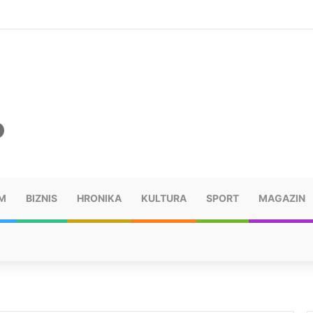
šu: “Taj poraz me uništio”
M
BIZNIS
HRONIKA
KULTURA
SPORT
MAGAZIN