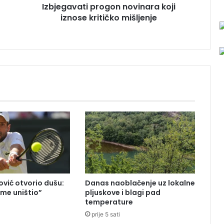
Izbjegavati progon novinara koji
t
iznose kritičko mišljenje
i
p
r
o
g
o
n
n
o
v
i
n
a
r
a
k
vić otvorio dušu:
Danas naoblačenje uz lokalne
o
 me uništio”
pljuskove i blagi pad
j
temperature
i
prije 5 sati
i