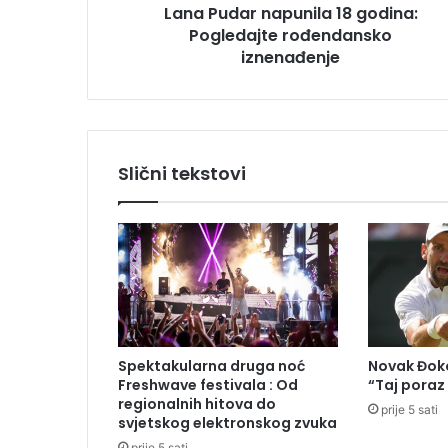
Lana Pudar napunila 18 godina:
n
Pogledajte rođendansko
a
p
iznenađenje
u
n
i
l
a
Slični tekstovi
1
8
g
o
d
i
n
a
:
Spektakularna druga noć
Novak Đoko
P
Freshwave festivala : Od
“Taj poraz
o
regionalnih hitova do
prije 5 sati
g
svjetskog elektronskog zvuka
l
prije 5 sati