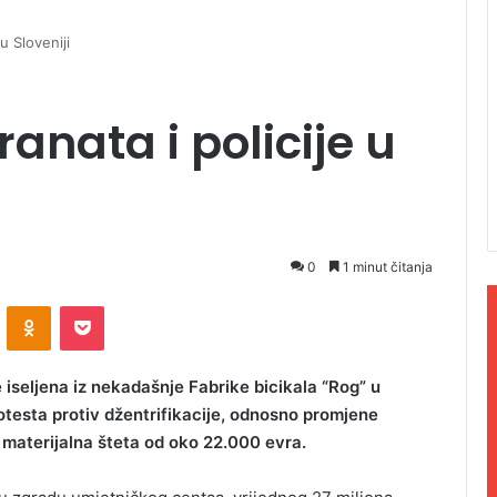
u Sloveniji
nata i policije u
0
1 minut čitanja
ontakte
Odnoklassniki
Pocket
 iseljena iz nekadašnje Fabrike bicikala “Rog” u
rotesta protiv džentrifikacije, odnosno promjene
e materijalna šteta od oko 22.000 evra.