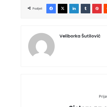
Facebook
X
LinkedIn
Tumblr
Pinterest
Podijeli
Veliborka Šutilović
Prija