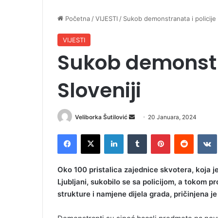
Početna
/
VIJESTI
/
Sukob demonstranata i policije 
VIJESTI
Sukob demonstra
Sloveniji
Veliborka Šutilović
S
20 Januara, 2024
e
Facebook
X
LinkedIn
Tumblr
Pinterest
Reddit
VK
n
d
a
Oko 100 pristalica zajednice skvotera, koja je
n
Ljubljani, sukobilo se sa policijom, a tokom p
e
strukture i namjene dijela grada, pričinjena j
m
a