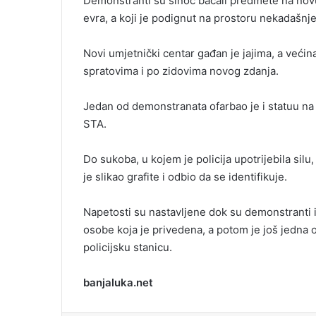
Demonstranti su sinoć bacali predmete na nov
i
evra, a koji je podignut na prostoru nekadašnje
l
Novi umjetnički centar gađan je jajima, a većin
spratovima i po zidovima novog zdanja.
Jedan od demonstranata ofarbao je i statuu na
STA.
Do sukoba, u kojem je policija upotrijebila sil
je slikao grafite i odbio da se identifikuje.
Napetosti su nastavljene dok su demonstranti is
osobe koja je privedena, a potom je još jedna 
policijsku stanicu.
banjaluka.net