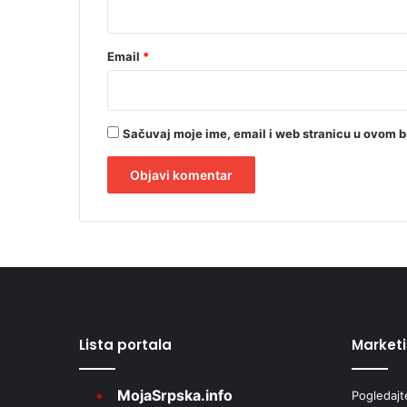
*
a
đ
e
Email
*
n
j
e
Sačuvaj moje ime, email i web stranicu u ovom 
A
l
t
e
r
Lista portala
Market
n
a
MojaSrpska.info
Pogledajt
t