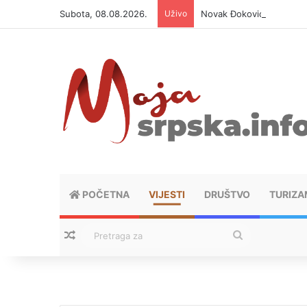
Subota, 08.08.2026.
Uživo
Novak Đoković otvorio du
POČETNA
VIJESTI
DRUŠTVO
TURIZA
Nasumični tekstovi
Pretraga
za