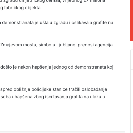
u zgradu umjetničkog centaa, vrijednog 27 miliona
g fabričkog objekta.
a demonstranata je ušla u zgradu i oslikavala grafite na
 Zmajevom mostu, simbolu Ljubljane, prenosi agencija
u, došlo je nakon hapšenja jednog od demonstranata koji
pred obližnje policijske stanice tražili oslobađanje
osoba uhapšena zbog iscrtavanja grafita na ulazu u