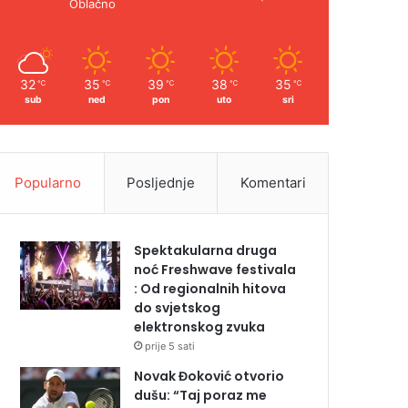
Oblačno
32
35
39
38
35
℃
℃
℃
℃
℃
sub
ned
pon
uto
sri
Popularno
Posljednje
Komentari
Spektakularna druga
noć Freshwave festivala
: Od regionalnih hitova
do svjetskog
elektronskog zvuka
prije 5 sati
Novak Đoković otvorio
dušu: “Taj poraz me