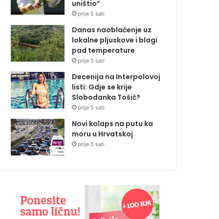
uništio”
prije 5 sati
Danas naoblačenje uz
lokalne pljuskove i blagi
pad temperature
prije 5 sati
Decenija na Interpolovoj
listi: Gdje se krije
Slobodanka Tošić?
prije 5 sati
Novi kolaps na putu ka
moru u Hrvatskoj
prije 5 sati