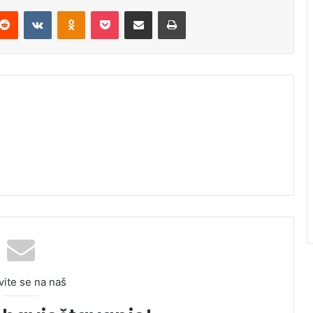
Reddit
VKontakte
Odnoklassniki
Pocket
Podijeli putem Emaila
Odštampaj
vite se na naš