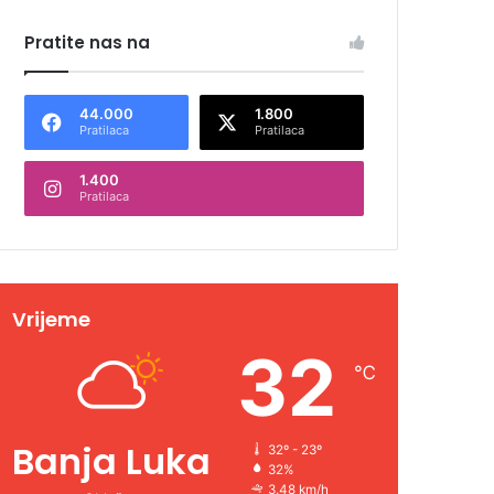
Pratite nas na
44.000
1.800
Pratilaca
Pratilaca
1.400
Pratilaca
Vrijeme
32
℃
Banja Luka
32º - 23º
32%
3.48 km/h