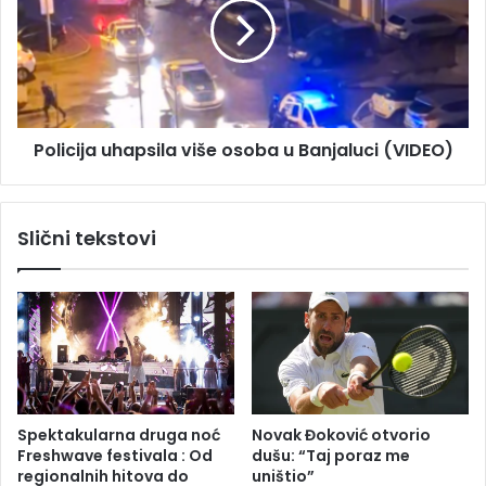
i
i
n
c
i
i
:
j
P
a
r
u
i
Policija uhapsila više osoba u Banjaluci (VIDEO)
h
j
a
e
p
t
s
Slični tekstovi
i
i
o
l
g
a
r
v
a
i
d
š
o
e
n
o
a
s
Spektakularna druga noć
Novak Đoković otvorio
č
o
Freshwave festivala : Od
dušu: “Taj poraz me
e
b
regionalnih hitova do
uništio”