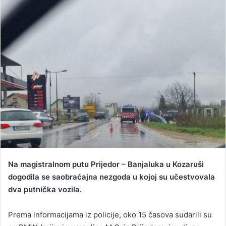
n
d
a
n
e
m
a
i
l
Na magistralnom putu Prijedor – Banjaluka u Kozaruši
dogodila se saobraćajna nezgoda u kojoj su učestvovala
dva putnička vozila.
Prema informacijama iz policije, oko 15 časova sudarili su