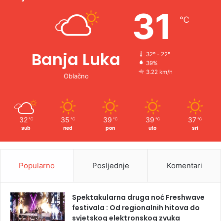
e
31
℃
:
Banja Luka
32º - 22º
39%
3.22 km/h
Oblačno
32
35
39
39
37
℃
℃
℃
℃
℃
sub
ned
pon
uto
sri
Popularno
Posljednje
Komentari
Spektakularna druga noć Freshwave
festivala : Od regionalnih hitova do
svjetskog elektronskog zvuka