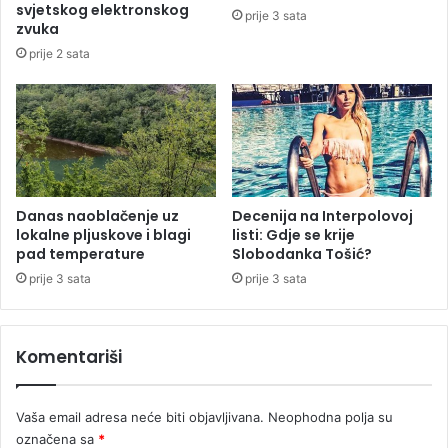
l
a
svjetskog elektronskog
prije 3 sata
n
u
zvuka
i
B
prije 2 sata
k
a
u
n
L
j
j
a
u
l
b
u
i
c
š
Danas naoblačenje uz
Decenija na Interpolovoj
i
lokalne pljuskove i blagi
listi: Gdje se krije
i
(
pad temperature
Slobodanka Tošić?
P
V
e
I
prije 3 sata
prije 3 sata
t
D
r
E
o
O
Komentariši
v
)
i
ć
Vaša email adresa neće biti objavljivana.
Neophodna polja su
u
označena sa
*