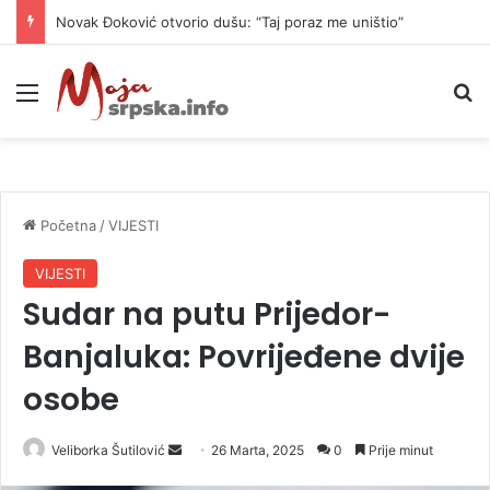
Novak Đoković otvorio dušu: “Taj poraz me uništio”
Meni
P
Početna
/
VIJESTI
VIJESTI
Sudar na putu Prijedor-
Banjaluka: Povrijeđene dvije
osobe
Veliborka Šutilović
S
26 Marta, 2025
0
Prije minut
e