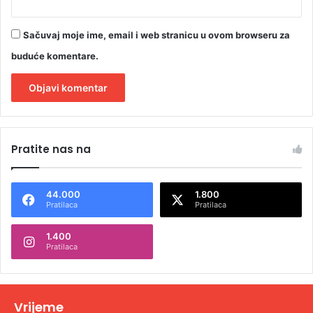
Sačuvaj moje ime, email i web stranicu u ovom browseru za
buduće komentare.
A
l
Pratite nas na
t
e
44.000
1.800
r
Pratilaca
Pratilaca
n
1.400
a
Pratilaca
t
i
v
Vrijeme