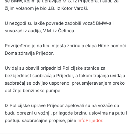
se BMW, kojim je upravljao M.G. iz Prijedora, i audi, za
čijim volanom je bio J.B. iz Kotor Varoši.
U nezgodi su lakše povrede zadobili vozač BMW-a i
suvozač iz audija, V.M. iz Čelinca.
Povrijeđene je na licu mjesta zbrinula ekipa Hitne pomoći
Doma zdravlja Prijedor.
Uviđaj su obavili pripadnici Policijske stanice za
bezbjednost saobraćaja Prijedor, a tokom trajanja uviđaja
saobraćaj se odvijao usporeno, preusmjeravanjem preko
obližnje benzinske pumpe.
Iz Policijske uprave Prijedor apelovali su na vozače da
budu oprezni u vožnji, prilagode brzinu uslovima na putu i
poštuju saobraćajne propise, piše
InfoPrijedor
.