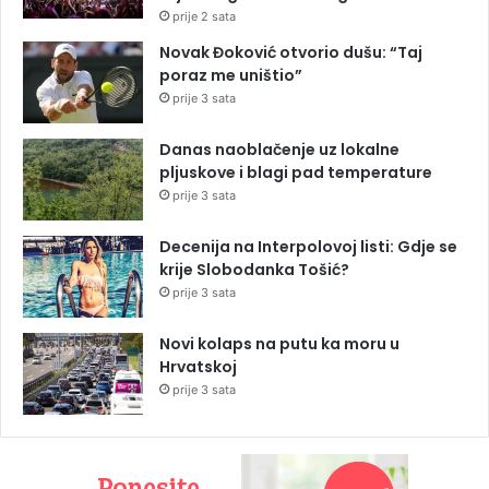
prije 2 sata
Novak Đoković otvorio dušu: “Taj
poraz me uništio”
prije 3 sata
Danas naoblačenje uz lokalne
pljuskove i blagi pad temperature
prije 3 sata
Decenija na Interpolovoj listi: Gdje se
krije Slobodanka Tošić?
prije 3 sata
Novi kolaps na putu ka moru u
Hrvatskoj
prije 3 sata