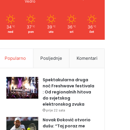
Vedro
34
37
39
36
36
℃
℃
℃
℃
℃
ned
pon
uto
sri
čet
Popularno
Posljednje
Komentari
Spektakularna druga
noć Freshwave festivala
: Od regionalnih hitova
do svjetskog
elektronskog zvuka
prije 22 sata
Novak Đoković otvorio
dušu: “Taj poraz me