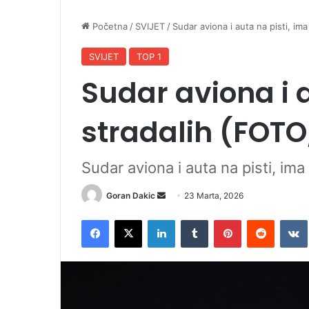
Početna
/
SVIJET
/
Sudar aviona i auta na pisti, im
SVIJET
TOP 1
Sudar aviona i a
stradalih (FOT
Sudar aviona i auta na pisti, im
Goran Dakic
S
23 Marta, 2026
e
Facebook
X
LinkedIn
Tumblr
Pinterest
Reddit
VK
n
d
a
n
e