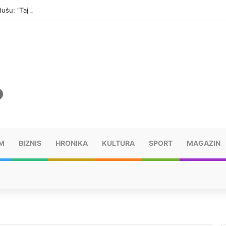
ušu: “Taj poraz me uništio”
M
BIZNIS
HRONIKA
KULTURA
SPORT
MAGAZIN