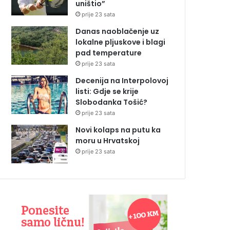
uništio”
prije 23 sata
Danas naoblačenje uz
lokalne pljuskove i blagi
pad temperature
prije 23 sata
Decenija na Interpolovoj
listi: Gdje se krije
Slobodanka Tošić?
prije 23 sata
Novi kolaps na putu ka
moru u Hrvatskoj
prije 23 sata