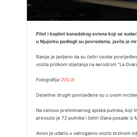
Pilot i kopilot kanadskog aviona koji se sud
u Njujorku podlegli su povredama, javila je mr
Ranije je javljeno da su četiri osobe povrijeđ
vozila prilikom slijetanja na aerodrom “La Gva
Fotografija
OVDJE
Desetine drugih povrijeđene su u ovom incide
Na osnovu preliminarnog spiska putnika, koji 
prevozio je 72 putnika i četiri člana posade iz 
Avion je udario u vatrogasno vozilo brzinom od