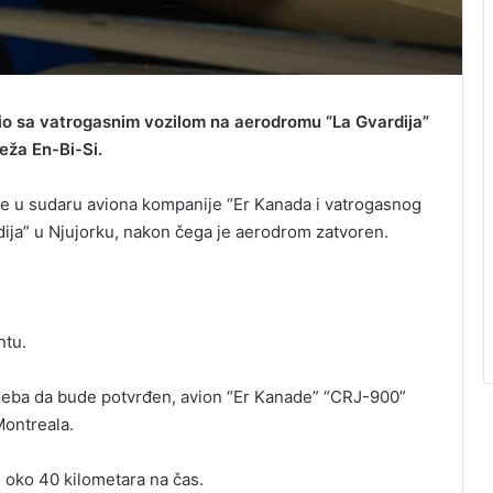
ario sa vatrogasnim vozilom na aerodromu “La Gvardija”
eža En-Bi-Si.
ene u sudaru aviona kompanije “Er Kanada i vatrogasnog
rdija” u Njujorku, nakon čega je aerodrom zatvoren.
ntu.
treba da bude potvrđen, avion “Er Kanade” “CRЈ-900”
Montreala.
 oko 40 kilometara na čas.