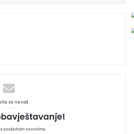
vite se na naš
obavještavanje!
sa posljednjim novostima.