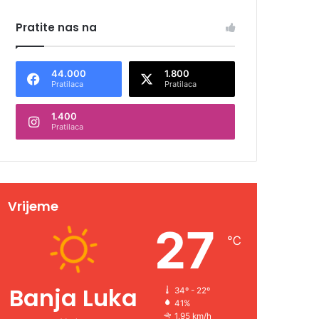
Pratite nas na
44.000
1.800
Pratilaca
Pratilaca
1.400
Pratilaca
Vrijeme
27
℃
Banja Luka
34º - 22º
41%
1.95 km/h