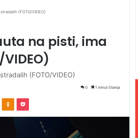
a stradalih (FOTO/VIDEO)
uta na pisti, ima
O/VIDEO)
a stradalih (FOTO/VIDEO)
0
1 minut čitanja
ontakte
Odnoklassniki
Pocket