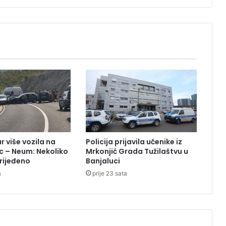
j
e
s
v
j
e
t
a
l
a
p
o
v
r više vozila na
Policija prijavila učenike iz
o
c – Neum: Nekoliko
Mrkonjić Grada Tužilaštvu u
d
rijeđeno
Banjaluci
o
a
prije 23 sata
m
g
o
d
i