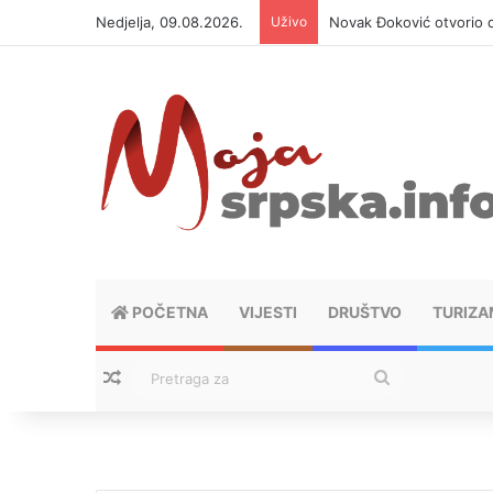
Nedjelja, 09.08.2026.
Uživo
Novak Đoković otvorio d
POČETNA
VIJESTI
DRUŠTVO
TURIZA
Nasumični tekstovi
Pretraga
za