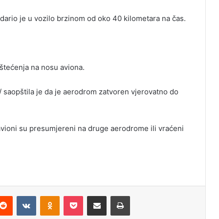
udario je u vozilo brzinom od oko 40 kilometara na čas.
oštećenja na nosu aviona.
saopštila je da je aerodrom zatvoren vjerovatno do
avioni su presumjereni na druge aerodrome ili vraćeni
Reddit
VKontakte
Odnoklassniki
Pocket
Podijeli putem Emaila
Odštampaj