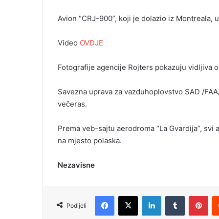
Avion “CRЈ-900”, koji je dolazio iz Montreala, 
Video
OVDJE
Fotografije agencije Rojters pokazuju vidljiva 
Savezna uprava za vazduhoplovstvo SAD /FAA/ 
večeras.
Prema veb-sajtu aerodroma “La Gvardija”, svi 
na mjesto polaska.
Nezavisne
Facebook
X
LinkedIn
Tumblr
Pinterest
Podijeli