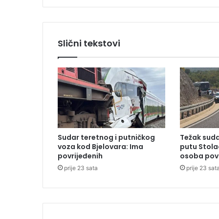
e
k
i
n
Slični tekstovi
u
l
i
p
r
o
t
e
s
Sudar teretnog i putničkog
Težak suda
t
voza kod Bjelovara: Ima
putu Stola
e
povrijeđenih
osoba pov
k
prije 23 sata
prije 23 sat
o
d
G
P
G