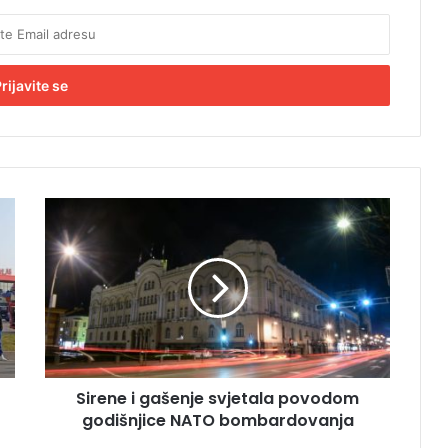
S
i
r
e
n
e
i
g
a
Sirene i gašenje svjetala povodom
š
godišnjice NATO bombardovanja
e
n