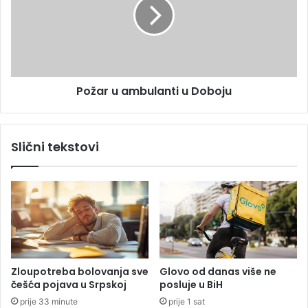
o
a
s
r
u
u
m
a
n
m
j
b
i
Požar u ambulanti u Doboju
u
č
l
e
a
n
n
Slični tekstovi
o
t
g
i
z
u
a
D
s
o
v
b
i
o
r
j
e
u
Zloupotreba bolovanja sve
Glovo od danas više ne
p
češća pojava u Srpskoj
posluje u BiH
o
prije 33 minute
prije 1 sat
u