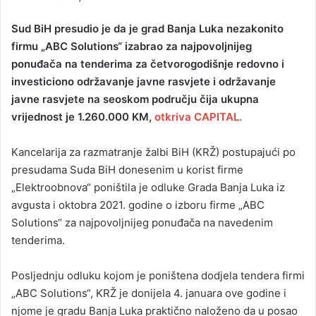
n
d
Sud BiH presudio je da je grad Banja Luka nezakonito
a
firmu „ABC Solutions“ izabrao za najpovoljnijeg
n
ponuđača na tenderima za četvorogodišnje redovno i
e
investiciono održavanje javne rasvjete i održavanje
m
javne rasvjete na seoskom području čija ukupna
a
vrijednost je 1.260.000 KM,
otkriva CAPITAL.
i
l
Kancelarija za razmatranje žalbi BiH (KRŽ) postupajući po
presudama Suda BiH donesenim u korist firme
„Elektroobnova“ poništila je odluke Grada Banja Luka iz
avgusta i oktobra 2021. godine o izboru firme „ABC
Solutions“ za najpovoljnijeg ponuđača na navedenim
tenderima.
Posljednju odluku kojom je poništena dodjela tendera firmi
„ABC Solutions“, KRŽ je donijela 4. januara ove godine i
njome je gradu Banja Luka praktično naloženo da u posao