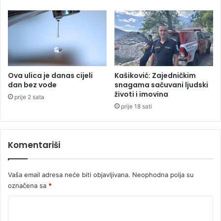
b
i
s
t
v
o
u
Ova ulica je danas cijeli
Kašiković: Zajedničkim
D
dan bez vode
snagama sačuvani ljudski
o
životi i imovina
prije 2 sata
b
prije 18 sati
o
j
u
Komentariši
(
F
O
T
Vaša email adresa neće biti objavljivana.
Neophodna polja su
O
označena sa
*
)
K
o