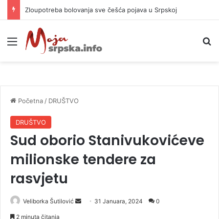
Zloupotreba bolovanja sve češća pojava u Srpskoj
Meni
P
Početna
/
DRUŠTVO
DRUŠTVO
Sud oborio Stanivukovićeve
milionske tendere za
rasvjetu
Veliborka Šutilović
S
31 Januara, 2024
0
e
2 minuta čitanja