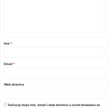
m
e
n
t
a
r
Ime
*
*
Email
*
Web stranica
Sačuvaj moje ime, email i web stranicu u ovom browseru za