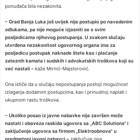
ponuđača bila nezakonita.
– Grad Banja Luka još uvijek nije postupio po navedenim
odlukama, pa nije moguće izjasniti se o svim
posljedicama njihovog postupanja. U svakom slučaju
utvrđena nezakonitost ugovornog organa ima za
posljedicu postupak naknade štete kao i plaćanje
zateznih kamata i sudskih i advokatskih troškova koji su
već nastali –
kaže Mirnić-Majstorović.
Ona ističe da u slučaju nepostupanja postoji mogućnost
izlaganja dodatnim postupcima, kao i prinudnoj naplati i
ukupnom rastu troškova.
– Ukoliko posao iz javne nabavke nije završen može
nastati i obaveza raskida ugovora sa „ABC Solutions“ i
zaključenje ugovora sa firmom „Elektroobnova“ u
predmetnoj javnoj nabavci –
zaključuje ona.