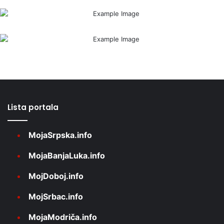
Lista portala
MojaSrpska.info
MojaBanjaLuka.info
MojDoboj.info
MojSrbac.info
MojaModriča.info