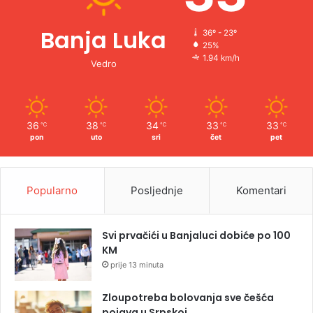
Banja Luka
36º - 23º
25%
1.94 km/h
Vedro
36
38
34
33
33
℃
℃
℃
℃
℃
pon
uto
sri
čet
pet
Popularno
Posljednje
Komentari
Svi prvačići u Banjaluci dobiće po 100
KM
prije 13 minuta
Zloupotreba bolovanja sve češća
pojava u Srpskoj