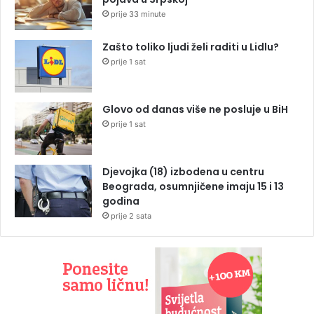
prije 33 minute
Zašto toliko ljudi želi raditi u Lidlu?
prije 1 sat
Glovo od danas više ne posluje u BiH
prije 1 sat
Djevojka (18) izbodena u centru
Beograda, osumnjičene imaju 15 i 13
godina
prije 2 sata