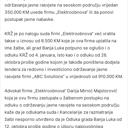
održavanja javne rasvjete na seoskom području vrijedan
350.000 KM uvede firmu „Elektroobnova“ ili da ponovi
postupak javne nabavke.
KRŽ je po nalogu suda firmi „Elektroobnova“ već vratila
takse u iznosu od 8.500 KM koje je ova firma uplatila na
ime žalbe, ali grad Banja Luka potpuno se oglušio i o
odluku KRŽ od 4. januara, isto kao i o odluku od 26.
oktobra prošle godine kojom je takođe poništena dodjela
tendera za redovno i investiciono održavanje javne
rasvjete firmi „ABC Solutions“ u vrijednosti od 910.000 KM.
Advokat firme „Elektroobnova“ Darija Mirnić Majstorović
koja je ovu firmu zastupala u žalbenom postupku na
odluku o održavanju javne rasvjete na seoskom području
kaže da je odlukama suda i Kancelarije za razmatranje
žalbi nesporno utvrđeno da je Odluka grada Banja Luka od
12. oktobra prošle godine o izboru najpovoljnijeg