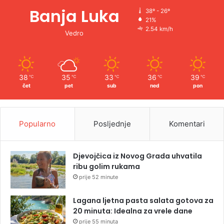
Banja Luka
38º - 26º
21%
2.54 km/h
Vedro
38
35
33
36
39
℃
℃
℃
℃
℃
čet
pet
sub
ned
pon
Popularno
Posljednje
Komentari
Djevojčica iz Novog Grada uhvatila
ribu golim rukama
prije 52 minute
Lagana ljetna pasta salata gotova za
20 minuta: Idealna za vrele dane
prije 55 minuta