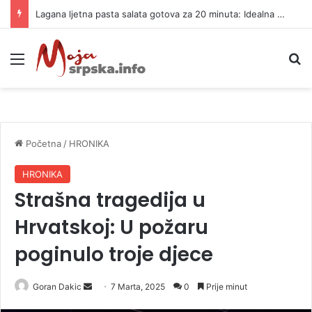
Lagana ljetna pasta salata gotova za 20 minuta: Idealna za vrele dane
Meni
P
Početna
/
HRONIKA
HRONIKA
Strašna tragedija u
Hrvatskoj: U požaru
poginulo troje djece
Goran Dakic
S
7 Marta, 2025
0
Prije minut
e