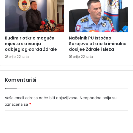
i
c
n
i
a
S
,
r
d
p
v
s
Budimir otkrio moguće
Načelnik PU Istočno
o
k
mjesto skrivanja
Sarajevo otkrio kriminalne
j
odbjeglog Đorđa Ždrale
dosijee Ždrale i Eleza
o
e
j
prije 22 sata
prije 22 sata
u
h
a
Komentariši
p
š
e
Vaša email adresa neće biti objavljivana.
Neophodna polja su
n
označena sa
*
o
K
o
m