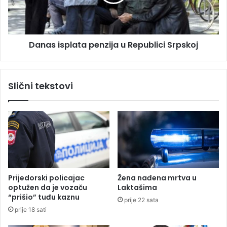
z
i
e
s
t
p
o
l
v
Danas isplata penzija u Republici Srpskoj
a
i
t
š
a
e
p
Slični tekstovi
o
e
d
n
k
z
i
i
l
j
o
a
g
u
r
R
a
e
Prijedorski policajac
Žena nađena mrtva u
m
p
optužen da je vozaču
Laktašima
k
u
“prišio” tuđu kaznu
prije 22 sata
o
b
prije 18 sati
k
l
a
i