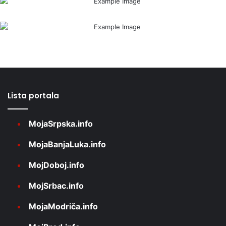
Lista portala
MojaSrpska.info
MojaBanjaLuka.info
MojDoboj.info
MojSrbac.info
MojaModriča.info