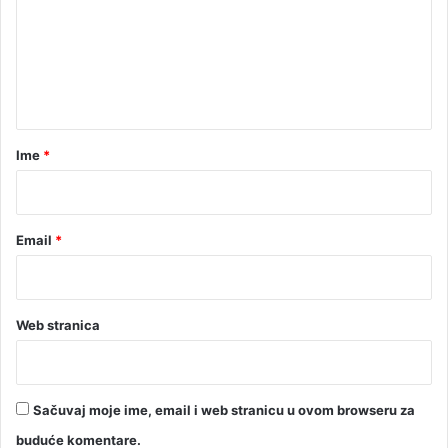
e
n
t
a
r
Ime
*
*
Email
*
Web stranica
Sačuvaj moje ime, email i web stranicu u ovom browseru za
buduće komentare.