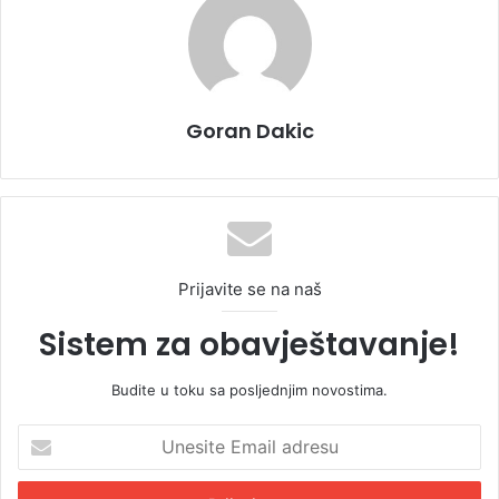
Goran Dakic
Prijavite se na naš
Sistem za obavještavanje!
Budite u toku sa posljednjim novostima.
U
n
e