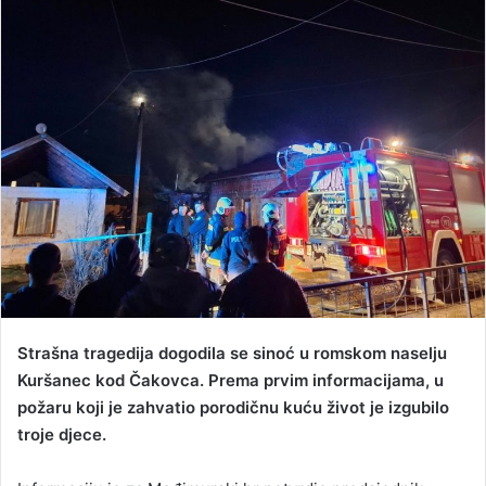
n
d
a
n
e
m
a
i
l
Strašna tragedija dogodila se sinoć u romskom naselju
Kuršanec kod Čakovca. Prema prvim informacijama, u
požaru koji je zahvatio porodičnu kuću život je izgubilo
troje djece.