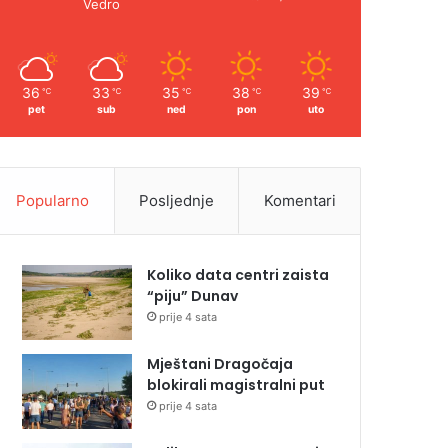
Vedro
36
33
35
38
39
℃
℃
℃
℃
℃
pet
sub
ned
pon
uto
Popularno
Posljednje
Komentari
Koliko data centri zaista
“piju” Dunav
prije 4 sata
Mještani Dragočaja
blokirali magistralni put
prije 4 sata