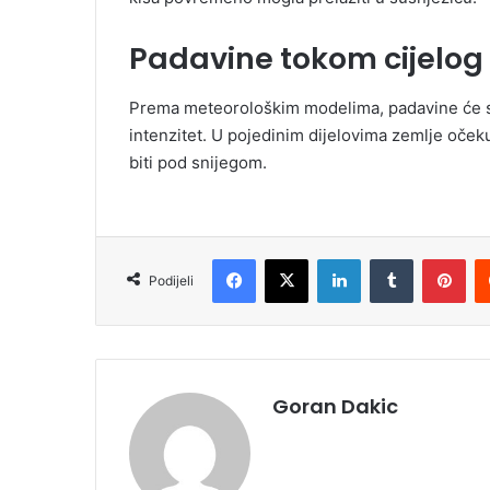
Padavine tokom cijelog
Prema meteorološkim modelima, padavine će se
intenzitet. U pojedinim dijelovima zemlje očekuj
biti pod snijegom.
Facebook
X
LinkedIn
Tumblr
Pinterest
Podijeli
Goran Dakic