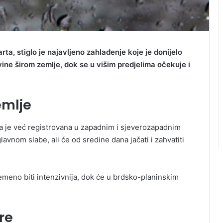
ta, stiglo je najavljeno zahlađenje koje je donijelo
ine širom zemlje, dok se u višim predjelima očekuje i
emlje
iša je već registrovana u zapadnim i sjeverozapadnim
vnom slabe, ali će od sredine dana jačati i zahvatiti
emeno biti intenzivnija, dok će u brdsko-planinskim
re