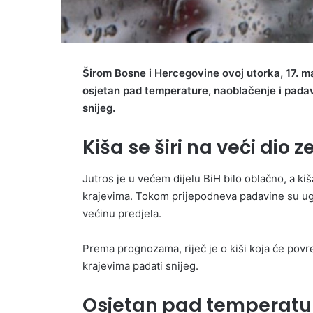
Širom Bosne i Hercegovine ovoj utorka, 17. mar
osjetan pad temperature, naoblačenje i padav
snijeg.
Kiša se širi na veći dio z
Jutros je u većem dijelu BiH bilo oblačno, a k
krajevima. Tokom prijepodneva padavine su ugla
većinu predjela.
Prema prognozama, riječ je o kiši koja će povr
krajevima padati snijeg.
Osjetan pad temperatu