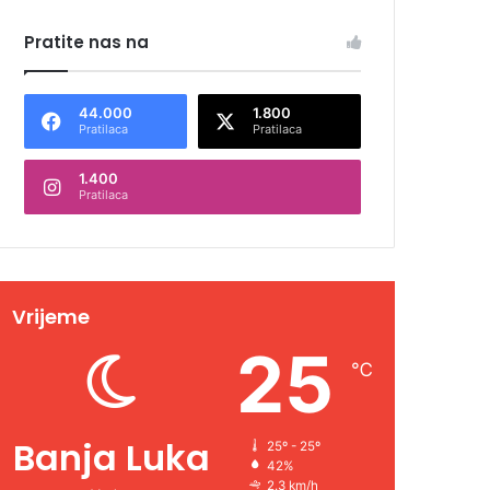
Pratite nas na
44.000
1.800
Pratilaca
Pratilaca
1.400
Pratilaca
Vrijeme
25
℃
Banja Luka
25º - 25º
42%
2.3 km/h