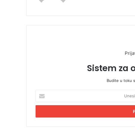
Prija
Sistem za 
Budite u toku 
U
n
e
s
i
t
e