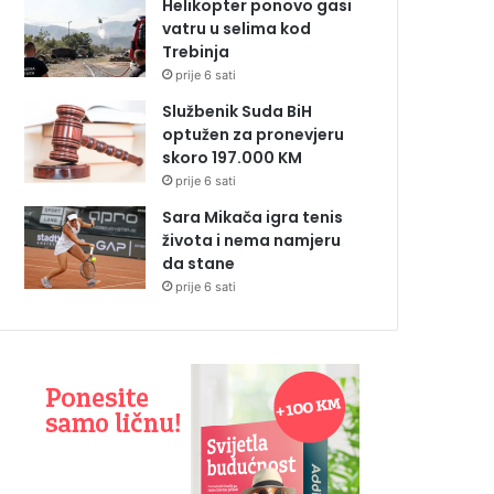
Helikopter ponovo gasi
vatru u selima kod
Trebinja
prije 6 sati
Službenik Suda BiH
optužen za pronevjeru
skoro 197.000 KM
prije 6 sati
Sara Mikača igra tenis
života i nema namjeru
da stane
prije 6 sati