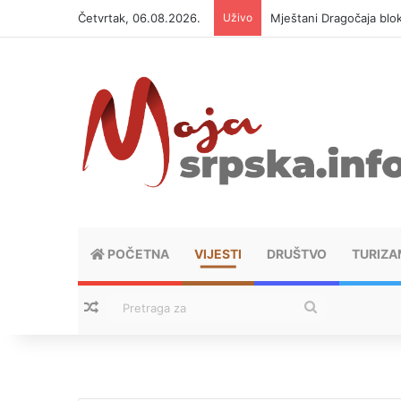
Četvrtak, 06.08.2026.
Uživo
Helikopter ponovo gasi 
POČETNA
VIJESTI
DRUŠTVO
TURIZA
Nasumični tekstovi
Pretraga
za