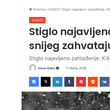
Početna
/
VIJESTI
/
Stiglo najavljeno zahlađenje: Ki
VIJESTI
Stiglo najavljen
snijeg zahvataj
Stiglo najavljeno zahlađenje: Kiš
Goran Dakic
S
17 Marta, 2026
e
Facebook
X
LinkedIn
Tumblr
Pinterest
Reddit
VK
n
d
a
n
e
m