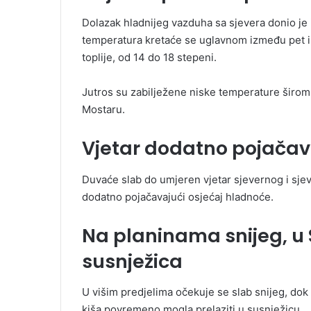
Dolazak hladnijeg vazduha sa sjevera donio je
temperatura kretaće se uglavnom između pet i 1
toplije, od 14 do 18 stepeni.
Jutros su zabilježene niske temperature širom 
Mostaru.
Vjetar dodatno pojačav
Duvaće slab do umjeren vjetar sjevernog i sjev
dodatno pojačavajući osjećaj hladnoće.
Na planinama snijeg, 
susnježica
U višim predjelima očekuje se slab snijeg, dok
kiša povremeno mogla prelaziti u susnježicu.