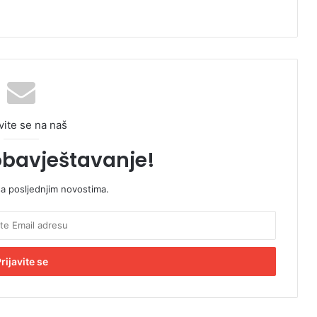
vite se na naš
obavještavanje!
sa posljednjim novostima.