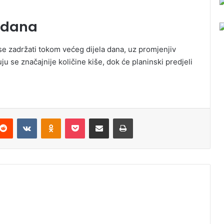
 dana
 zadržati tokom većeg dijela dana, uz promjenjiv
u se značajnije količine kiše, dok će planinski predjeli
Reddit
VKontakte
Odnoklassniki
Pocket
Podijeli putem Emaila
Odštampaj