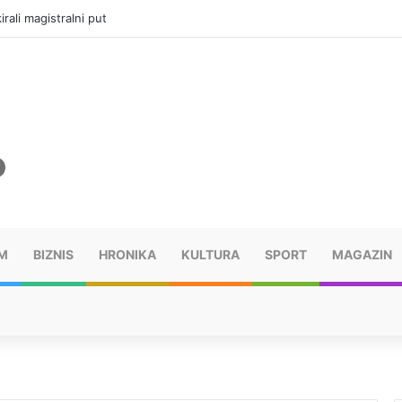
vatru u selima kod Trebinja
M
BIZNIS
HRONIKA
KULTURA
SPORT
MAGAZIN