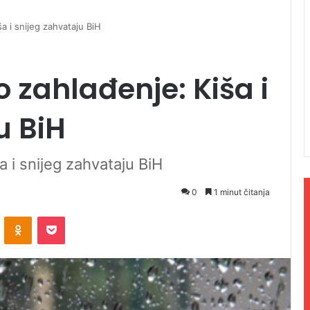
ša i snijeg zahvataju BiH
o zahlađenje: Kiša i
u BiH
a i snijeg zahvataju BiH
0
1 minut čitanja
ontakte
Odnoklassniki
Pocket