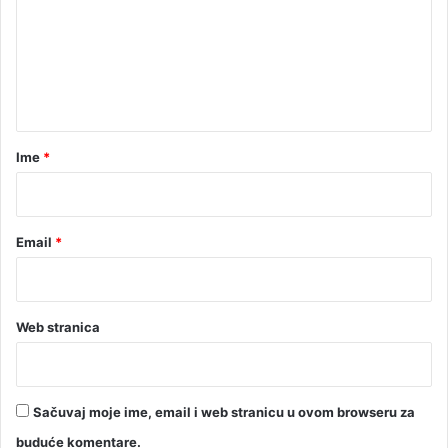
m
e
n
t
a
r
Ime
*
*
Email
*
Web stranica
Sačuvaj moje ime, email i web stranicu u ovom browseru za
buduće komentare.