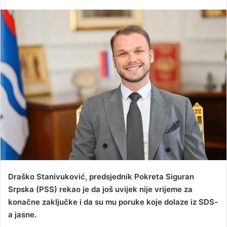
e
n
d
a
n
e
m
a
i
l
Draško Stanivuković, predsjednik Pokreta Siguran
Srpska (PSS) rekao je da još uvijek nije vrijeme za
konačne zaključke i da su mu poruke koje dolaze iz SDS-
a jasne.