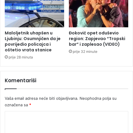
e
i
v
ć
i
u
ć
N
a
Maloljetnik uhapšen u
Đoković opet oduševio
r
Ljubinju: Osumnjičen da je
region: Zapjevao “Tropski
o
povrijedio policajca i
bar” i zaplesao (VIDEO)
oštetio vrata stanice
d
prije 32 minute
n
prije 28 minuta
o
j
s
Komentariši
k
u
p
Vaša email adresa neće biti objavljivana.
Neophodna polja su
š
označena sa
*
t
i
K
n
o
i
?