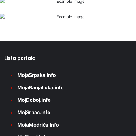
Lista portala
MojaSrpska.info
MojaBanjaLuka.info
MojDoboj.info
MojSrbac.info
MojaModriča.info