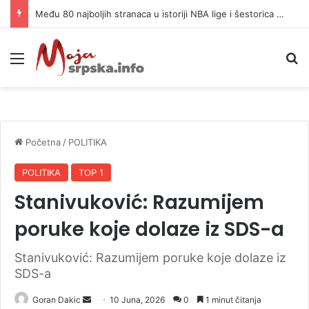
Među 80 najboljih stranaca u istoriji NBA lige i šestorica Srba
Meni
P
Početna
/
POLITIKA
POLITIKA
TOP 1
Stanivuković: Razumijem
poruke koje dolaze iz SDS-a
Stanivuković: Razumijem poruke koje dolaze iz
SDS-a
Goran Dakic
S
10 Juna, 2026
0
1 minut čitanja