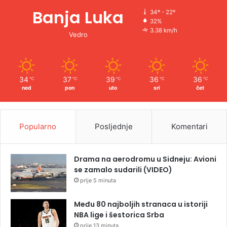
Banja Luka
34º - 22º
32%
3.38 km/h
Vedro
34
37
39
36
36
℃
℃
℃
℃
℃
ned
pon
uto
sri
čet
Popularno
Posljednje
Komentari
Drama na aerodromu u Sidneju: Avioni
se zamalo sudarili (VIDEO)
prije 5 minuta
Među 80 najboljih stranaca u istoriji
NBA lige i šestorica Srba
prije 13 minuta