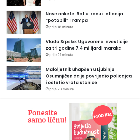
Nove ankete: Rat u Iranu i inflacija
“potopili” Trampa
prije 18 minuta
Vlada Srpske: Ugovorene investicije
za tri godine 7,4 milijardi maraka
prije 21 minuta
Maloljetnik uhapšen u Ljubinju:
Osumnjičen da je povrijedio policajca
i oštetio vrata stanice
prije 28 minuta