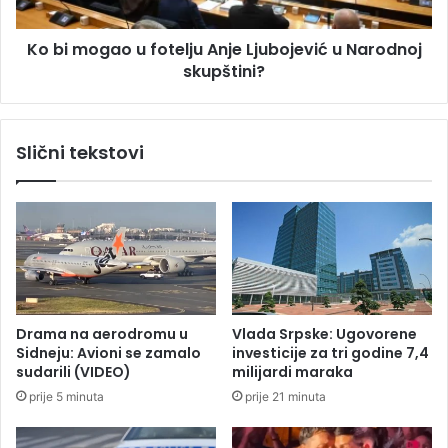
a
a
s
o
i
Ko bi mogao u fotelju Anje Ljubojević u Narodnoj
u
o
skupštini?
f
o
o
o
t
s
e
Slični tekstovi
t
l
a
j
v
u
c
A
i
n
A
j
n
e
j
L
e
j
Drama na aerodromu u
Vlada Srpske: Ugovorene
L
u
Sidneju: Avioni se zamalo
investicije za tri godine 7,4
j
b
sudarili (VIDEO)
milijardi maraka
u
o
prije 5 minuta
prije 21 minuta
b
j
o
e
j
v