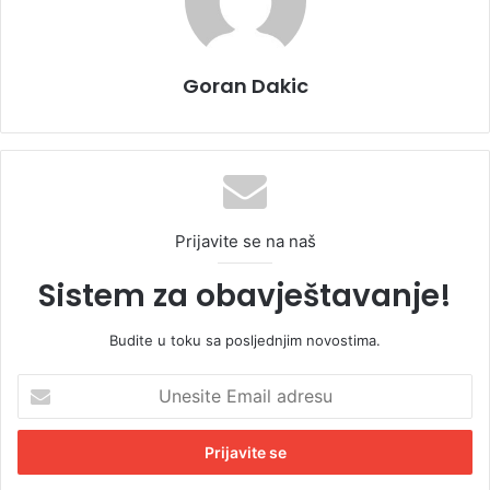
Goran Dakic
Prijavite se na naš
Sistem za obavještavanje!
Budite u toku sa posljednjim novostima.
U
n
e
s
i