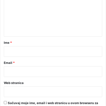
a
m
z
e
n
a
n
t
a
r
Ime
*
*
Email
*
Web stranica
Sačuvaj moje ime, email i web stranicu u ovom browseru za