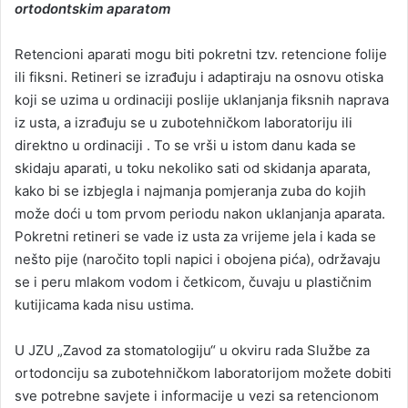
ortodontskim aparatom
Retencioni aparati mogu biti pokretni tzv. retencione folije
ili fiksni. Retineri se izrađuju i adaptiraju na osnovu otiska
koji se uzima u ordinaciji poslije uklanjanja fiksnih naprava
iz usta, a izrađuju se u zubotehničkom laboratoriju ili
direktno u ordinaciji . To se vrši u istom danu kada se
skidaju aparati, u toku nekoliko sati od skidanja aparata,
kako bi se izbjegla i najmanja pomjeranja zuba do kojih
može doći u tom prvom periodu nakon uklanjanja aparata.
Pokretni retineri se vade iz usta za vrijeme jela i kada se
nešto pije (naročito topli napici i obojena pića), održavaju
se i peru mlakom vodom i četkicom, čuvaju u plastičnim
kutijicama kada nisu ustima.
U JZU „Zavod za stomatologiju“ u okviru rada Službe za
ortodonciju sa zubotehničkom laboratorijom možete dobiti
sve potrebne savjete i informacije u vezi sa retencionom