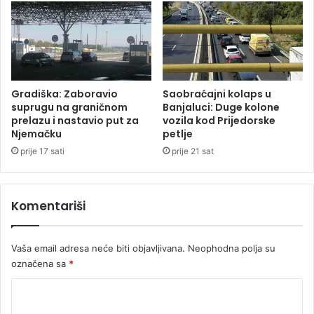
o
c
s
a
a
o
,
d
r
Gradiška: Zaboravio
Saobraćajni kolaps u
s
suprugu na graničnom
Banjaluci: Duge kolone
k
prelazu i nastavio put za
vozila kod Prijedorske
Njemačku
petlje
o
m
prije 17 sati
prije 21 sat
p
o
s
Komentariši
l
o
d
Vaša email adresa neće biti objavljivana.
Neophodna polja su
a
označena sa
*
v
c
K
u
o
k