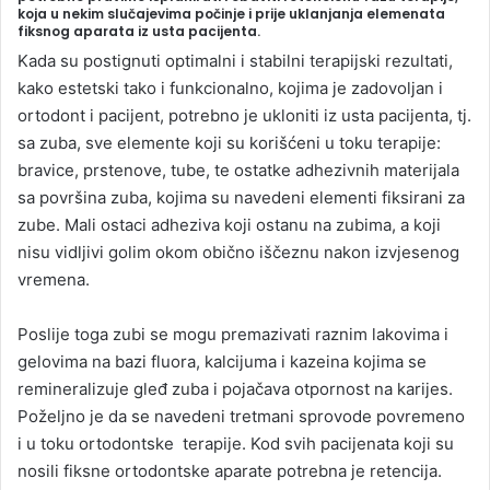
koja u nekim slučajevima počinje i prije uklanjanja elemenata
a
fiksnog aparata iz usta pacijenta.
n
Kada su postignuti optimalni i stabilni terapijski rezultati,
e
kako estetski tako i funkcionalno, kojima je zadovoljan i
m
ortodont i pacijent, potrebno je ukloniti iz usta pacijenta, tj.
a
sa zuba, sve elemente koji su korišćeni u toku terapije:
i
bravice, prstenove, tube, te ostatke adhezivnih materijala
l
sa površina zuba, kojima su navedeni elementi fiksirani za
zube. Mali ostaci adheziva koji ostanu na zubima, a koji
nisu vidljivi golim okom obično iščeznu nakon izvjesenog
vremena.
Poslije toga zubi se mogu premazivati raznim lakovima i
gelovima na bazi fluora, kalcijuma i kazeina kojima se
remineralizuje gleđ zuba i pojačava otpornost na karijes.
Poželjno je da se navedeni tretmani sprovode povremeno
i u toku ortodontske terapije. Kod svih pacijenata koji su
nosili fiksne ortodontske aparate potrebna je retencija.