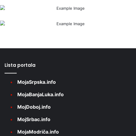
Lista portala
MojaSrpska.info
MojaBanjaLuka.info
MojDoboj.info
MojSrbac.info
MojaModriča.info