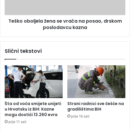
v
b
i
o
ć
l
,
Teško oboljela žena se vraća na posao, drskom
j
n
poslodavcu kazna
e
o
l
v
a
i
ž
Slični tekstovi
n
e
a
n
r
a
k
s
a
e
v
v
e
r
l
a
i
ć
Šta od voća smijete unijeti
Strani radnici sve češće na
k
a
u Hrvatsku iz BiH: Kazne
gradilištima BiH
o
n
mogu dostići 13.260 evra
prije 16 sati
g
a
prije 11 sati
s
p
r