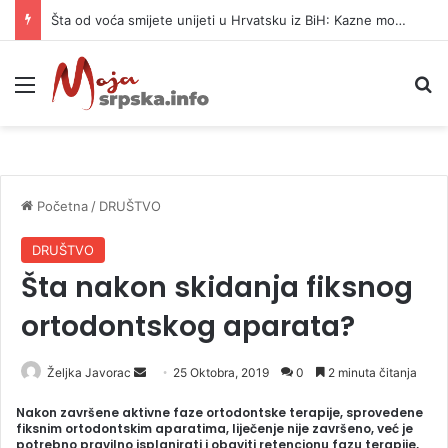
Šta od voća smijete unijeti u Hrvatsku iz BiH: Kazne mogu dostići 13.260 evra
Meni
P
Početna
/
DRUŠTVO
DRUŠTVO
Šta nakon skidanja fiksnog
ortodontskog aparata?
Željka Javorac
S
25 Oktobra, 2019
0
2 minuta čitanja
e
Nakon završene aktivne faze ortodontske terapije, sprovedene
n
fiksnim ortodontskim aparatima, liječenje nije završeno, već je
potrebno pravilno isplanirati i obaviti retencionu fazu terapije,
d