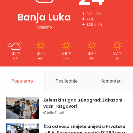
Banja Luka
32º - 22º
77%
1.28 km/h
Oblačno
32
35
38
39
37
℃
℃
℃
℃
℃
sub
ned
pon
uto
sri
Popularno
Posljednje
Komentari
Zelenski stigao u Beograd: Zakazani
važni razgovori
prije 11 sati
Šta od voća smijete unijeti u Hrvatsku
iz BiH: Kazne mogu dostići 13.260 evra