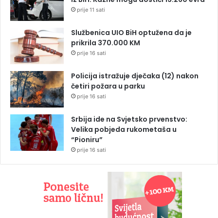
prije 11 sati
Službenica UIO BiH optužena da je
prikrila 370.000 KM
prije 16 sati
Policija istražuje dječaka (12) nakon
četiri požara u parku
prije 16 sati
Srbija ide na Svjetsko prvenstvo:
Velika pobjeda rukometaša u
“Pioniru”
prije 16 sati