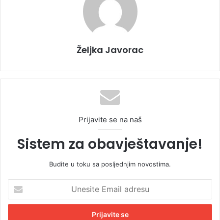
Željka Javorac
Prijavite se na naš
Sistem za obavještavanje!
Budite u toku sa posljednjim novostima.
U
n
e
s