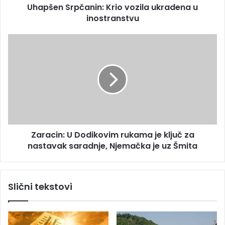
s
Uhapšen Srpčanin: Krio vozila ukradena u
p
u
inostranstvu
č
a
n
Z
i
a
n
r
:
a
K
c
r
i
i
n
o
:
v
U
o
Zaracin: U Dodikovim rukama je ključ za
D
z
nastavak saradnje, Njemačka je uz Šmita
o
i
d
l
i
a
k
Slični tekstovi
u
o
k
v
r
i
a
m