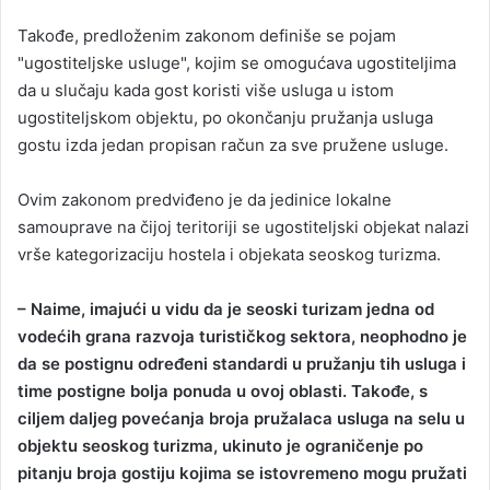
Takođe, predloženim zakonom definiše se pojam
"ugostiteljske usluge", kojim se omogućava ugostiteljima
da u slučaju kada gost koristi više usluga u istom
ugostiteljskom objektu, po okončanju pružanja usluga
gostu izda jedan propisan račun za sve pružene usluge.
Ovim zakonom predviđeno je da jedinice lokalne
samouprave na čijoj teritoriji se ugostiteljski objekat nalazi
vrše kategorizaciju hostela i objekata seoskog turizma.
– Naime, imajući u vidu da je seoski turizam jedna od
vodećih grana razvoja turističkog sektora, neophodno je
da se postignu određeni standardi u pružanju tih usluga i
time postigne bolja ponuda u ovoj oblasti. Takođe, s
ciljem daljeg povećanja broja pružalaca usluga na selu u
objektu seoskog turizma, ukinuto je ograničenje po
pitanju broja gostiju kojima se istovremeno mogu pružati