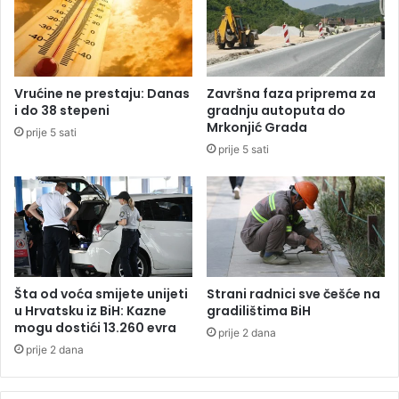
d
r
e
u
n
k
a
a
u
m
Vrućine ne prestaju: Danas
Završna faza priprema za
i
a
i do 38 stepeni
gradnju autoputa do
n
j
Mrkonjić Grada
prije 5 sati
o
e
prije 5 sati
s
k
t
l
r
j
a
u
n
č
s
z
t
a
v
n
Šta od voća smijete unijeti
Strani radnici sve češće na
u
a
u Hrvatsku iz BiH: Kazne
gradilištima BiH
s
mogu dostići 13.260 evra
prije 2 dana
t
prije 2 dana
a
v