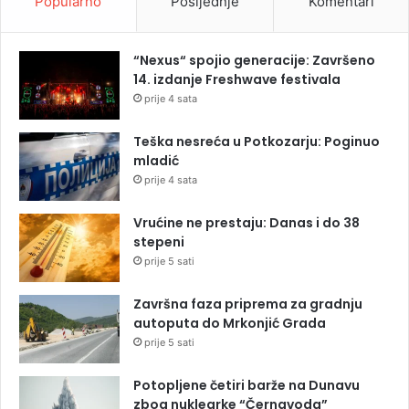
Popularno
Posljednje
Komentari
“Nexus“ spojio generacije: Završeno
14. izdanje Freshwave festivala
prije 4 sata
Teška nesreća u Potkozarju: Poginuo
mladić
prije 4 sata
Vrućine ne prestaju: Danas i do 38
stepeni
prije 5 sati
Završna faza priprema za gradnju
autoputa do Mrkonjić Grada
prije 5 sati
Potopljene četiri barže na Dunavu
zbog nuklearke “Černavoda”