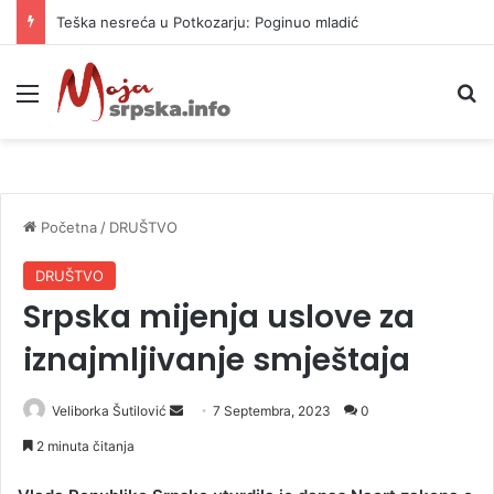
Teška nesreća u Potkozarju: Poginuo mladić
Meni
P
Početna
/
DRUŠTVO
DRUŠTVO
Srpska mijenja uslove za
iznajmljivanje smještaja
Veliborka Šutilović
S
7 Septembra, 2023
0
e
2 minuta čitanja
n
d