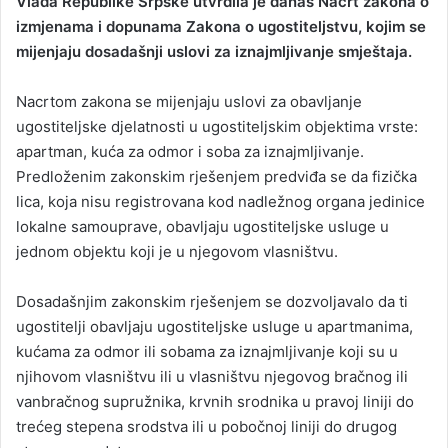
Vlada Republike Srpske utvrdila je danas Nacrt zakona o
a
izmjenama i dopunama Zakona o ugostiteljstvu, kojim se
n
mijenjaju dosadašnji uslovi za iznajmljivanje smještaja.
e
m
Nacrtom zakona se mijenjaju uslovi za obavljanje
a
ugostiteljske djelatnosti u ugostiteljskim objektima vrste:
i
apartman, kuća za odmor i soba za iznajmljivanje.
l
Predloženim zakonskim rješenjem predviđa se da fizička
lica, koja nisu registrovana kod nadležnog organa jedinice
lokalne samouprave, obavljaju ugostiteljske usluge u
jednom objektu koji je u njegovom vlasništvu.
Dosadašnjim zakonskim rješenjem se dozvoljavalo da ti
ugostitelji obavljaju ugostiteljske usluge u apartmanima,
kućama za odmor ili sobama za iznajmljivanje koji su u
njihovom vlasništvu ili u vlasništvu njegovog bračnog ili
vanbračnog supružnika, krvnih srodnika u pravoj liniji do
trećeg stepena srodstva ili u pobočnoj liniji do drugog