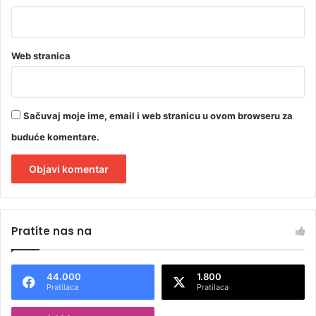
z
Š
m
i
Web stranica
t
a
Sačuvaj moje ime, email i web stranicu u ovom browseru za
buduće komentare.
A
l
Pratite nas na
t
e
44.000
1.800
r
Pratilaca
Pratilaca
n