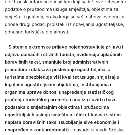
elektronski informacioni sistem koji sadrži sve relevantne
podatke o pružaocima usluge smještaja, objektima za
smještaj i gostima, preko koga se vrši njihova evidencija i
unose drugi podaci proistekli iz obavljanja ugostiteljske,
odnosno turističke djelatnosti.
–
Sistem elektronske prijave pojednostavljuje prijavu i
odjavu domaćih i stranih turista, evidenciju uplaćenih
boravišnih taksi, smanjuje broj administrativnih
procedura i olakšava poslovanje ugostiteljima, a
turistima obezbjeđuje viši kvalitet usluga, smještaj u
legalnim ugostiteljskim objektima, institucijama i
organima uprave donosi unapređenje statističkog
praćenja turističkog prometa i analizu i uvid u bazu
podataka o smještajnim objektima i pružaocima
ugostiteljskih usluga smještaja i čini efikasniji sistem
naplata boravišnih taksi (suzbijanje sive ekonomije i
unapređenje konkurentnosti) –
navode iz Vlade Srpske.