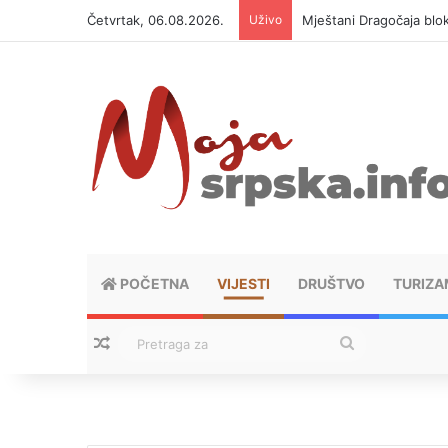
Četvrtak, 06.08.2026.
Uživo
Helikopter ponovo gasi 
POČETNA
VIJESTI
DRUŠTVO
TURIZA
Nasumični tekstovi
Pretraga
za