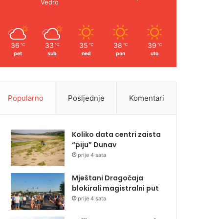
Vedro
36
33
35
38
39
℃
℃
℃
℃
℃
pet
sub
ned
pon
uto
Popularno
Posljednje
Komentari
Koliko data centri zaista
“piju” Dunav
prije 4 sata
Mještani Dragočaja
blokirali magistralni put
prije 4 sata