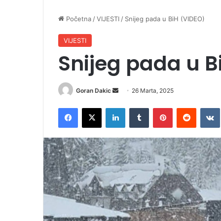
Početna
/
VIJESTI
/
Snijeg pada u BiH (VIDEO)
VIJESTI
Snijeg pada u B
Goran Dakic
S
26 Marta, 2025
e
Facebook
X
LinkedIn
Tumblr
Pinterest
Reddit
VK
n
d
a
n
e
m
a
i
l