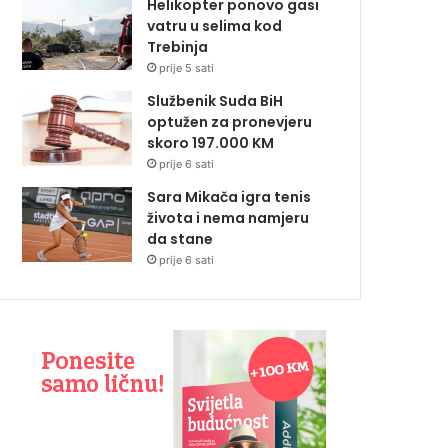
Helikopter ponovo gasi
vatru u selima kod
Trebinja
prije 5 sati
Službenik Suda BiH
optužen za pronevjeru
skoro 197.000 KM
prije 6 sati
Sara Mikača igra tenis
života i nema namjeru
da stane
prije 6 sati