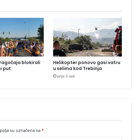
o
g
b
e
s
p
r
a
v
ragočaja blokirali
Helikopter ponovo gasi vatru
n
i put
u selima kod Trebinja
e
prije 5 sati
g
r
a
d
n
j
e
olja su označena sa
*