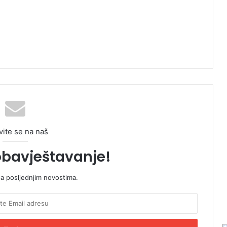
vite se na naš
obavještavanje!
sa posljednjim novostima.