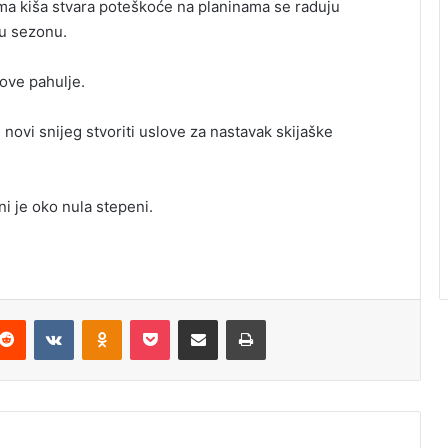
vima kiša stvara poteškoće na planinama se raduju
ku sezonu.
nove pahulje.
novi snijeg stvoriti uslove za nastavak skijaške
i je oko nula stepeni.
Reddit
VKontakte
Odnoklassniki
Pocket
Podijeli putem Emaila
Odštampaj