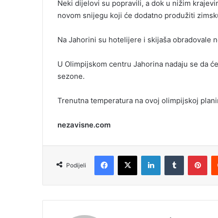
Neki dijelovi su popravili, a dok u nižim kraje
novom snijegu koji će dodatno produžiti zims
Na Jahorini su hotelijere i skijaša obradovale 
U Olimpijskom centru Jahorina nadaju se da će 
sezone.
Trenutna temperatura na ovoj olimpijskoj planin
nezavisne.com
Facebook
X
LinkedIn
Tumblr
Pinterest
Podijeli