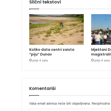
Slični tekstovi
s
u
u
p
l
a
š
i
l
Koliko data centri zaista
Mještani D
e
“piju” Dunav
magistraln
n
prije 4 sata
prije 4 sata
o
v
i
n
a
r
Komentariši
e
r
e
Vaša email adresa neće biti objavljivana.
Neophodna p
p