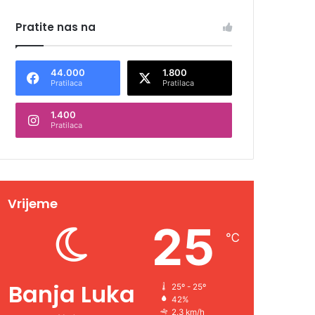
Pratite nas na
44.000
1.800
Pratilaca
Pratilaca
1.400
Pratilaca
Vrijeme
25
℃
Banja Luka
25º - 25º
42%
2.3 km/h