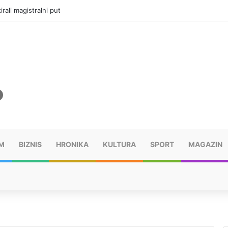
vatru u selima kod Trebinja
M
BIZNIS
HRONIKA
KULTURA
SPORT
MAGAZIN