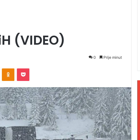
iH (VIDEO)
0
Prije minut
ontakte
Odnoklassniki
Pocket