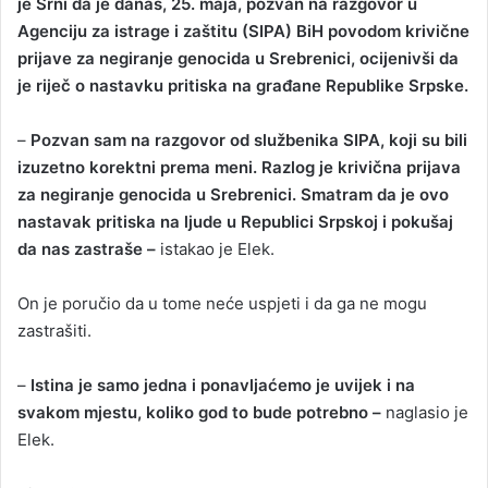
je Srni da je danas, 25. maja, pozvan na razgovor u
Agenciju za istrage i zaštitu (SIPA) BiH povodom krivične
prijave za negiranje genocida u Srebrenici, ocijenivši da
je riječ o nastavku pritiska na građane Republike Srpske.
–
Pozvan sam na razgovor od službenika SIPA, koji su bili
izuzetno korektni prema meni. Razlog je krivična prijava
za negiranje genocida u Srebrenici. Smatram da je ovo
nastavak pritiska na ljude u Republici Srpskoj i pokušaj
da nas zastraše –
istakao je Elek.
On je poručio da u tome neće uspjeti i da ga ne mogu
zastrašiti.
–
Istina je samo jedna i ponavljaćemo je uvijek i na
svakom mjestu, koliko god to bude potrebno –
naglasio je
Elek.