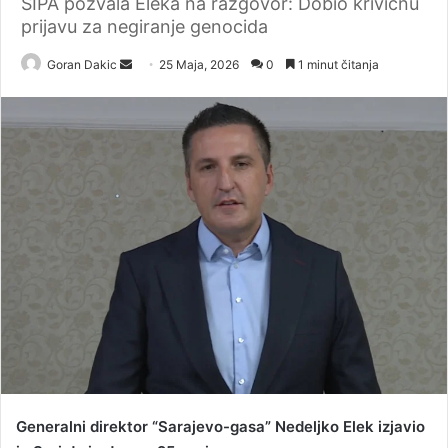
SIPA pozvala Eleka na razgovor: Dobio krivičnu
prijavu za negiranje genocida
Goran Dakic
S
25 Maja, 2026
0
1 minut čitanja
e
n
d
a
n
e
m
a
i
l
Generalni direktor “Sarajevo-gasa” Nedeljko Elek izjavio