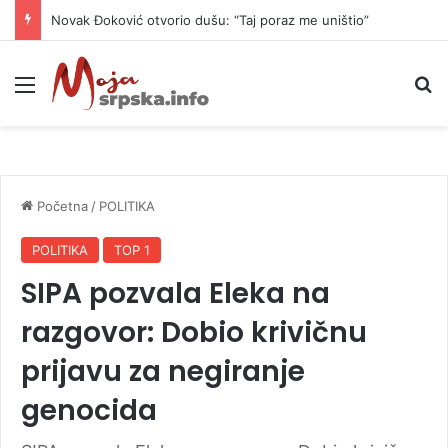
Novak Đoković otvorio dušu: “Taj poraz me uništio”
Meni
P
Početna
/
POLITIKA
POLITIKA
TOP 1
SIPA pozvala Eleka na
razgovor: Dobio krivičnu
prijavu za negiranje
genocida