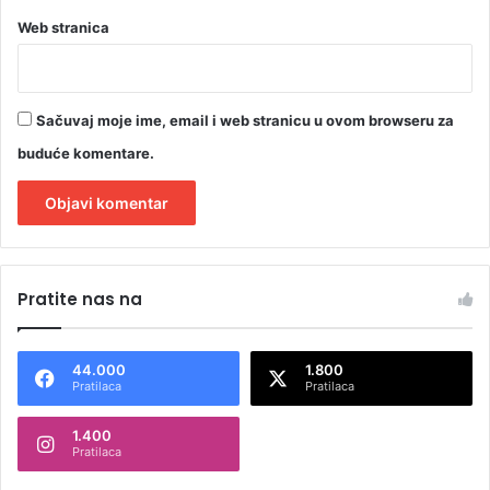
Web stranica
Sačuvaj moje ime, email i web stranicu u ovom browseru za
buduće komentare.
A
l
Pratite nas na
t
e
44.000
1.800
r
Pratilaca
Pratilaca
n
1.400
a
Pratilaca
t