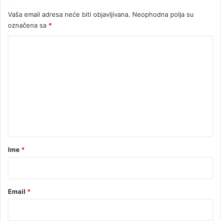
Vaša email adresa neće biti objavljivana.
Neophodna polja su
označena sa
*
K
o
m
e
n
t
a
r
Ime
*
*
Email
*