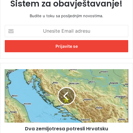
Sistem za obavještavanje!
Budite u toku sa posljednjim novostima.
U
n
e
s
i
t
e
E
D
m
v
a
a
i
z
l
e
a
m
d
l
r
j
e
o
s
Dva zemljotresa potresli Hrvatsku
t