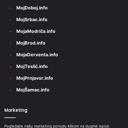
MojDoboj.info
MojSrbac.info
MojaModriča.info
MojBrod.info
MojaDerventa.info
MojTeslić.info
MojPrnjavor.info
MojŠamac.info
Marketing
Pogledajte našu marketing ponudu klikom na dugme ispod: