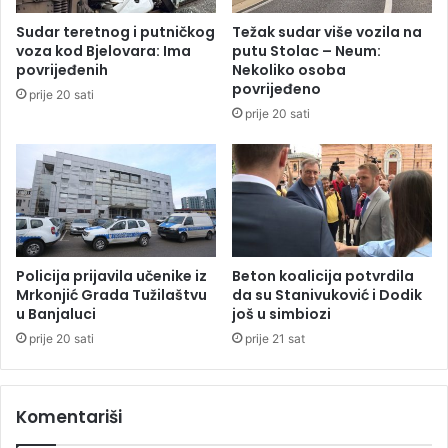
i
Sudar teretnog i putničkog
Težak sudar više vozila na
l
voza kod Bjelovara: Ima
putu Stolac – Neum:
a
povrijeđenih
Nekoliko osoba
u
povrijeđeno
prije 20 sati
B
prije 20 sati
a
n
j
a
l
u
c
i
Policija prijavila učenike iz
Beton koalicija potvrdila
Mrkonjić Grada Tužilaštvu
da su Stanivuković i Dodik
u Banjaluci
još u simbiozi
prije 20 sati
prije 21 sat
Komentariši