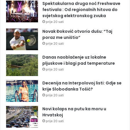
Spektakularna druga noć Freshwave
festivala : Od regionalnih hitova do
svjetskog elektronskog zvuka
prije 20 sati
Novak Đoković otvorio dušu: “Taj
poraz me uništio”
prije 20 sati
Danas naoblačenje uz lokalne
pljuskove i blagi pad temperature
prije 20 sati
Decenija na Interpolovoj listi: Gdje se
krije Slobodanka Tošić?
prije 20 sati
Novi kolaps na putu ka moru u
Hrvatskoj
prije 20 sati