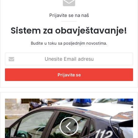
Prijavite se na naš
Sistem za obavještavanje!
Budite u toku sa posljednjim novostima.
U
n
e
s
i
t
e
E
T
m
i
a
j
i
e
l
l
a
o