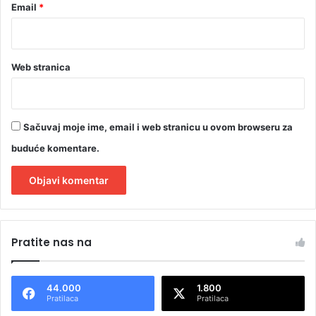
Email
*
Web stranica
Sačuvaj moje ime, email i web stranicu u ovom browseru za
buduće komentare.
A
l
Pratite nas na
t
e
44.000
1.800
r
Pratilaca
Pratilaca
n