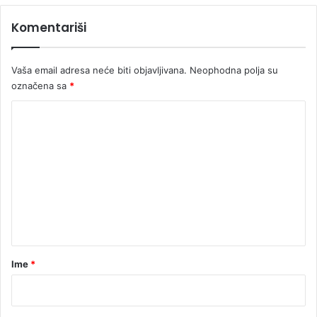
d
Komentariši
r
o
g
Vaša email adresa neće biti objavljivana.
Neophodna polja su
u
i
označena sa
*
p
K
u
š
o
k
m
e
e
n
t
a
r
Ime
*
*