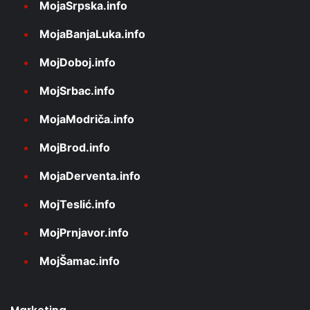
MojaSrpska.info
MojaBanjaLuka.info
MojDoboj.info
MojSrbac.info
MojaModriča.info
MojBrod.info
MojaDerventa.info
MojTeslić.info
MojPrnjavor.info
MojŠamac.info