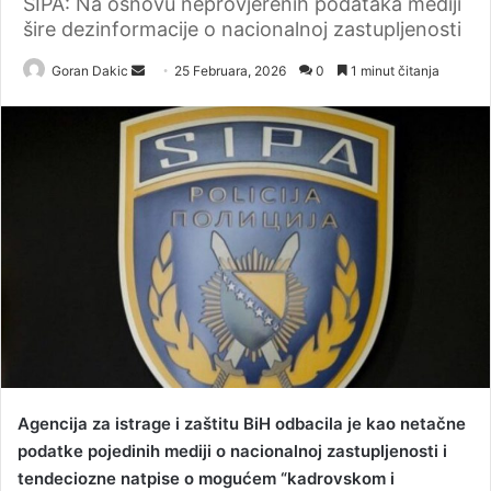
SIPA: Na osnovu neprovjerenih podataka mediji
šire dezinformacije o nacionalnoj zastupljenosti
Goran Dakic
S
25 Februara, 2026
0
1 minut čitanja
e
n
d
a
n
e
m
a
i
l
Agencija za istrage i zaštitu BiH odbacila je kao netačne
podatke pojedinih mediji o nacionalnoj zastupljenosti i
tendeciozne natpise o mogućem “kadrovskom i