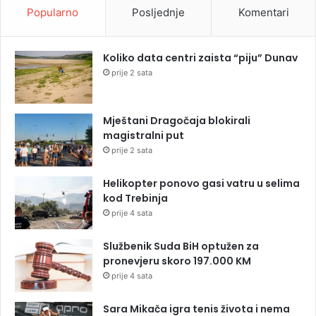
Popularno
Posljednje
Komentari
Koliko data centri zaista “piju” Dunav
prije 2 sata
Mještani Dragočaja blokirali
magistralni put
prije 2 sata
Helikopter ponovo gasi vatru u selima
kod Trebinja
prije 4 sata
Službenik Suda BiH optužen za
pronevjeru skoro 197.000 KM
prije 4 sata
Sara Mikača igra tenis života i nema