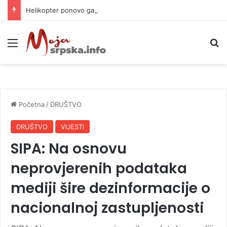
Helikopter ponovo gasi vatru u selima kod Trebinja
Meni
P
Početna
/
DRUŠTVO
DRUŠTVO
VIJESTI
SIPA: Na osnovu
neprovjerenih podataka
mediji šire dezinformacije o
nacionalnoj zastupljenosti