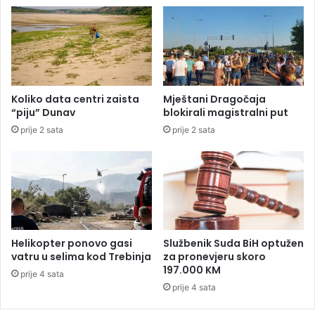
m
r
u
u
,
p
o
l
i
Koliko data centri zaista
Mještani Dragočaja
c
“piju” Dunav
blokirali magistralni put
i
prije 2 sata
prije 2 sata
j
a
z
a
p
l
i
j
Helikopter ponovo gasi
Službenik Suda BiH optužen
e
vatru u selima kod Trebinja
za pronevjeru skoro
n
197.000 KM
prije 4 sata
i
prije 4 sata
l
a