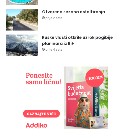
Otvorena sezona asfaltiranja
prije 2 sata
Ruske vlasti otkrile uzrok pogibije
planinara iz BiH
prije 4 sata