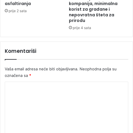
g
o
asfaltiranja
kompanija, minimalna
r
m
korist za građane i
prije 2 sata
a
nepovratna šteta za
a
prirodu
m
l
u
prije 4 sata
D
u
n
Komentariši
j
u
(
Vaša email adresa neće biti objavljivana.
Neophodna polja su
2
označena sa
*
)
K
o
m
e
n
t