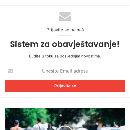
Prijavite se na naš
Sistem za obavještavanje!
Budite u toku sa posljednjim novostima.
U
n
e
s
i
t
e
E
J
m
e
a
l
i
e