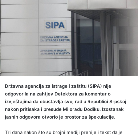
n
d
a
n
e
m
a
i
l
Državna agencija za istrage i zaštitu (SIPA) nije
odgovorila na zahtjev Detektora za komentar o
izvještajima da obustavlja svoj rad u Republici Srpskoj
nakon pritisaka i presude Miloradu Dodiku. Izostanak
jasnih odgovora otvorio je prostor za špekulacije.
Tri dana nakon što su brojni mediji prenijeli tekst da je