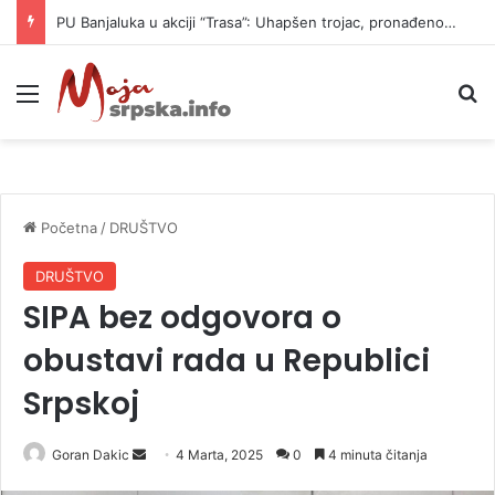
PU Banjaluka u akciji “Trasa”: Uhapšen trojac, pronađeno 14 automatskih pušaka (FOTO)
Meni
P
Početna
/
DRUŠTVO
DRUŠTVO
SIPA bez odgovora o
obustavi rada u Republici
Srpskoj
Goran Dakic
S
4 Marta, 2025
0
4 minuta čitanja
e