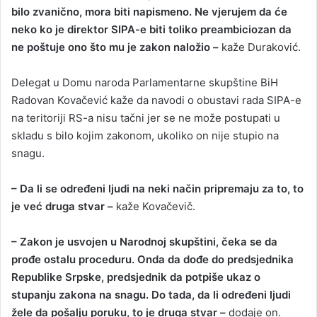
bilo zvanično, mora biti napismeno. Ne vjerujem da će
neko ko je direktor SIPA-e biti toliko preambiciozan da
ne poštuje ono što mu je zakon naložio –
kaže Duraković.
Delegat u Domu naroda Parlamentarne skupštine BiH
Radovan Kovačević kaže da navodi o obustavi rada SIPA-e
na teritoriji RS-a nisu tačni jer se ne može postupati u
skladu s bilo kojim zakonom, ukoliko on nije stupio na
snagu.
– Da li se određeni ljudi na neki način pripremaju za to, to
je već druga stvar –
kaže Kovačevič.
– Zakon je usvojen u Narodnoj skupštini, čeka se da
prođe ostalu proceduru. Onda da dođe do predsjednika
Republike Srpske, predsjednik da potpiše ukaz o
stupanju zakona na snagu. Do tada, da li određeni ljudi
žele da pošalju poruku, to je druga stvar –
dodaje on.