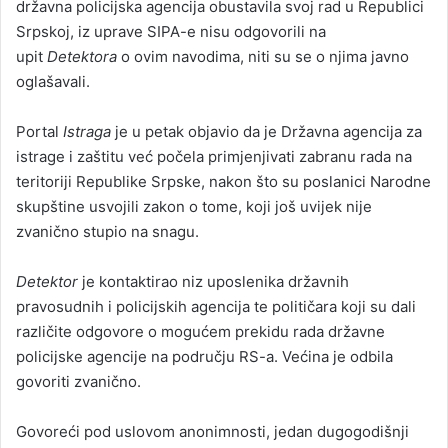
državna policijska agencija obustavila svoj rad u Republici
Srpskoj, iz uprave SIPA-e nisu odgovorili na
upit
Detektora
o ovim navodima, niti su se o njima javno
oglašavali.
Portal
Istraga
je u petak objavio da je Državna agencija za
istrage i zaštitu već počela primjenjivati zabranu rada na
teritoriji Republike Srpske, nakon što su poslanici Narodne
skupštine usvojili zakon o tome, koji još uvijek nije
zvanično stupio na snagu.
Detektor
je kontaktirao niz uposlenika državnih
pravosudnih i policijskih agencija te političara koji su dali
različite odgovore o mogućem prekidu rada državne
policijske agencije na području RS-a. Većina je odbila
govoriti zvanično.
Govoreći pod uslovom anonimnosti, jedan dugogodišnji