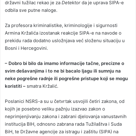
državni tužilac rekao je za
Detektor
da je uprava SIPA-e
odbila sve putne naloge.
Za profesora kriminalistike, kriminologije i sigurnosti
Armina Kržalića izostanak reakcije SIPA-e na navode o
prekidu rada dodatno usložnjava već složenu situaciju u
Bosni i Hercegovini.
– Dobro bi bilo da imamo informacije tačne, precizne o
svim dešavanjima i to ne bi bacalo ljagu ili sumnju na
neke pogrešne radnje ili pogrešne pristupe koji se mogu
koristiti –
smatra Kržalić.
Poslanici NSRS-a su u četvrtak usvojili četiri zakona, od
kojih je posebno veliku pažnju izazvao zakon o
neprimjenjivanju zakona i zabrani djelovanja vanustavnih
institucija BIH, odnosno zabrana rada Tužilaštva i Suda
BiH, te Državne agencije za istragu i zaštitu (SIPA) na