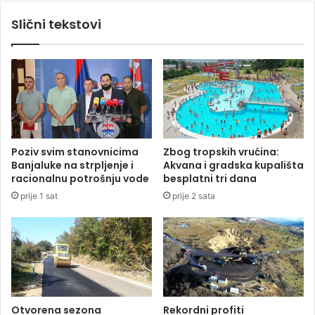
e
O
Slični tekstovi
n
v
a
o
k
j
o
e
m
p
p
a
l
s
e
k
t
o
Poziv svim stanovnicima
Zbog tropskih vrućina:
i
j
Banjaluke na strpljenje i
Akvana i gradska kupališta
r
i
racionalnu potrošnju vode
besplatni tri dana
a
j
prije 1 sat
prije 2 sata
o
e
l
p
i
r
v
o
e
n
p
a
r
š
o
a
Otvorena sezona
Rekordni profiti