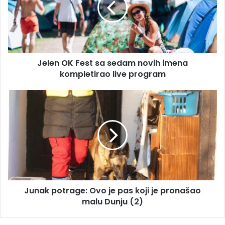
l
n
a
O
d
K
r
F
e
e
s
Jelen OK Fest sa sedam novih imena
s
u
kompletirao live program
t
s
a
J
s
u
e
n
d
a
a
k
m
p
n
o
o
t
v
r
i
Junak potrage: Ovo je pas koji je pronašao
a
h
malu Dunju (2)
g
i
e
m
: