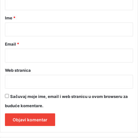
a
r
Ime
*
*
Email
*
Web stranica
Sačuvaj moje ime, email i web stranicu u ovom browseru za
buduće komentare.
A