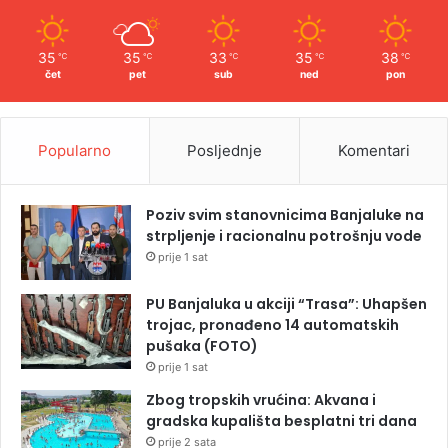
35
35
33
35
38
℃
℃
℃
℃
℃
čet
pet
sub
ned
pon
Popularno
Posljednje
Komentari
Poziv svim stanovnicima Banjaluke na
strpljenje i racionalnu potrošnju vode
prije 1 sat
PU Banjaluka u akciji “Trasa”: Uhapšen
trojac, pronađeno 14 automatskih
pušaka (FOTO)
prije 1 sat
Zbog tropskih vrućina: Akvana i
gradska kupališta besplatni tri dana
prije 2 sata