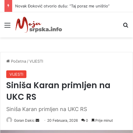
Novak Đoković otvorio dušu: “Taj poraz me uništio”
Meni
P
Početna
/
VIJESTI
VIJESTI
Siniša Karan primljen na
UKC RS
Siniša Karan primljen na UKC RS
Goran Dakic
S
20 Februara, 2026
0
Prije minut
e