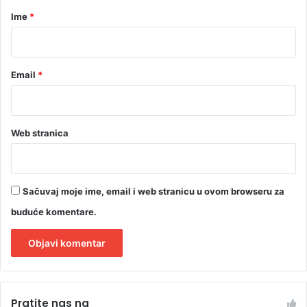
r
Ime
*
*
Email
*
Web stranica
Sačuvaj moje ime, email i web stranicu u ovom browseru za
buduće komentare.
A
l
Pratite nas na