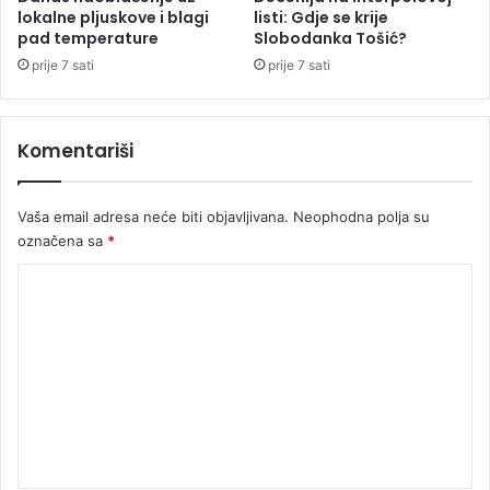
lokalne pljuskove i blagi
listi: Gdje se krije
t
pad temperature
Slobodanka Tošić?
t
o
prije 7 sati
prije 7 sati
n
a
“
Komentariši
Vaša email adresa neće biti objavljivana.
Neophodna polja su
označena sa
*
K
o
m
e
n
t
a