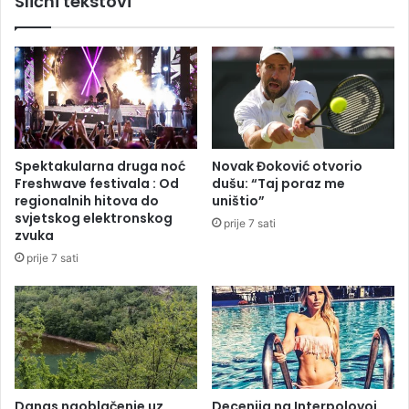
Slični tekstovi
d
r
a
a
n
d
a
n
J
i
a
k
h
a
o
d
r
u
Spektakularna druga noć
Novak Đoković otvorio
i
b
Freshwave festivala : Od
dušu: “Taj poraz me
n
i
regionalnih hitova do
uništio”
i
č
svjetskog elektronskog
prije 7 sati
k
zvuka
o
prije 7 sati
g
„
D
u
b
i
c
o
Danas naoblačenje uz
Decenija na Interpolovoj