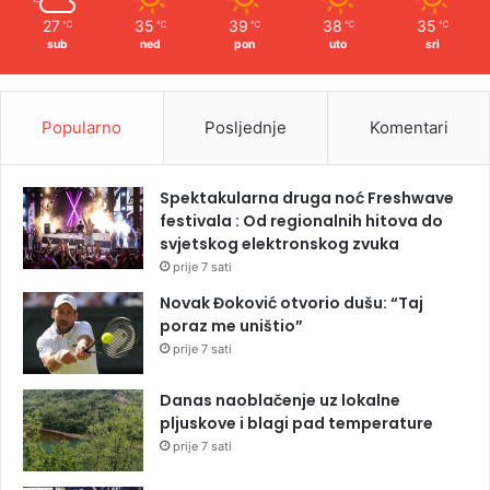
27
35
39
38
35
℃
℃
℃
℃
℃
sub
ned
pon
uto
sri
Popularno
Posljednje
Komentari
Spektakularna druga noć Freshwave
festivala : Od regionalnih hitova do
svjetskog elektronskog zvuka
prije 7 sati
Novak Đoković otvorio dušu: “Taj
poraz me uništio”
prije 7 sati
Danas naoblačenje uz lokalne
pljuskove i blagi pad temperature
prije 7 sati