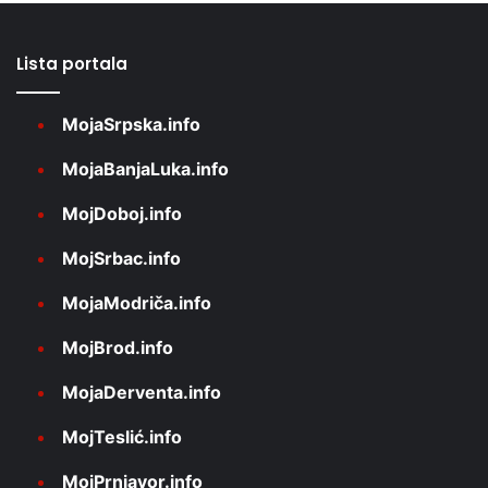
Lista portala
MojaSrpska.info
MojaBanjaLuka.info
MojDoboj.info
MojSrbac.info
MojaModriča.info
MojBrod.info
MojaDerventa.info
MojTeslić.info
MojPrnjavor.info