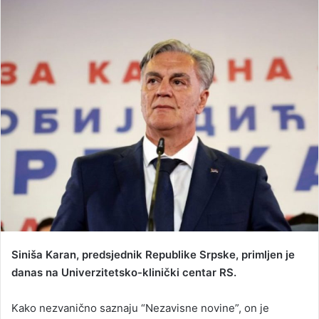
n
d
a
n
e
m
a
i
l
Siniša Karan, predsjednik Republike Srpske, primljen je
danas na Univerzitetsko-klinički centar RS.
Kako nezvanično saznaju “Nezavisne novine”, on je