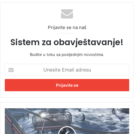
Prijavite se na naš
Sistem za obavještavanje!
Budite u toku sa posljednjim novostima.
U
n
e
s
i
t
e
E
K
m
a
a
k
i
o