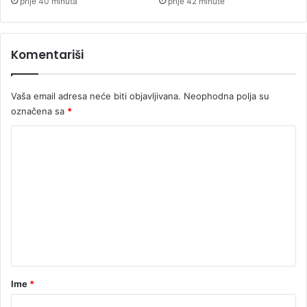
prije 40 minuta
prije 42 minute
Komentariši
Vaša email adresa neće biti objavljivana.
Neophodna polja su
označena sa
*
K
o
m
e
n
t
a
r
Ime
*
*