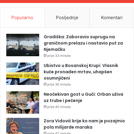
Popularno
Posljednje
Komentari
Gradiška: Zaboravio suprugu na
graničnom prelazu i nastavio put za
Njemačku
prije 33 minute
Ubistvo u Bosanskoj Krupi: Vlasnik
kuće pronađen mrtav, uhapšen
osumnjičeni
prije 36 minuta
Neočekivan gost u Guči: Orban uživa
uz trube i pečenje
prije 40 minuta
Zora Vidović krije ko nam je pozajmio
pola milijarde maraka
prije 42 minute