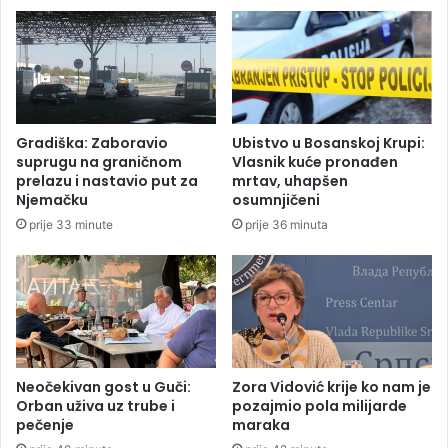
a
r
j
a
k
m
a
v
g
a
l
j
a
u
Gradiška: Zaboravio
Ubistvo u Bosanskoj Krupi:
đ
d
suprugu na graničnom
Vlasnik kuće pronađen
u
a
prelazu i nastavio put za
mrtav, uhapšen
r
Njemačku
osumnjičeni
i
prije 33 minute
prije 36 minuta
o
u
o
b
j
e
k
a
Neočekivan gost u Guči:
Zora Vidović krije ko nam je
Orban uživa uz trube i
pozajmio pola milijarde
t
pečenje
maraka