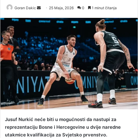
Goran Dakic
S
25 Maja, 2026
0
1 minut čitanja
e
n
d
a
n
e
m
a
i
l
Jusuf Nurkić neće biti u mogućnosti da nastupi za
reprezentaciju Bosne i Hercegovine u dvije naredne
utakmice kvalifikacija za Svjetsko prvenstvo.