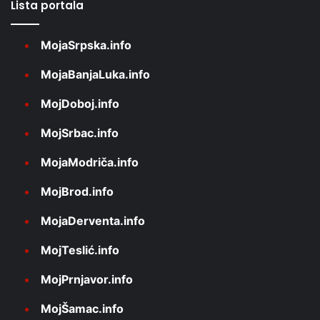
Lista portala
MojaSrpska.info
MojaBanjaLuka.info
MojDoboj.info
MojSrbac.info
MojaModriča.info
MojBrod.info
MojaDerventa.info
MojTeslić.info
MojPrnjavor.info
MojŠamac.info