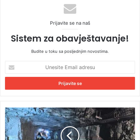
Prijavite se na naš
Sistem za obavještavanje!
Budite u toku sa posljednjim novostima.
U
n
e
s
i
t
e
E
R
m
u
a
d
i
a
l
r