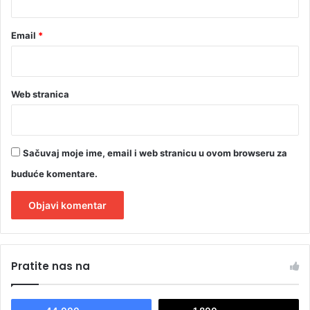
Email
*
Web stranica
Sačuvaj moje ime, email i web stranicu u ovom browseru za
buduće komentare.
A
l
Pratite nas na
t
e