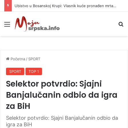
Ubistvo u Bosanskoj Krupi: Vlasnik kuće pronađen mrtav, uhapšen osumnjičeni
Meni
P
Početna
/
SPORT
SPORT
TOP 1
Selektor potvrdio: Sjajni
Banjalučanin odbio da igra
za BiH
Selektor potvrdio: Sjajni Banjalučanin odbio da
igra za BiH