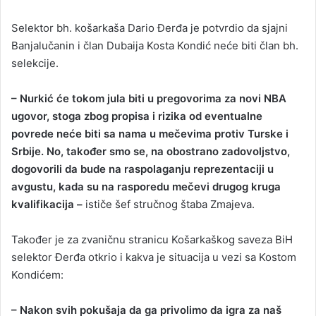
Selektor bh. košarkaša Dario Đerđa je potvrdio da sjajni
Banjalučanin i član Dubaija Kosta Kondić neće biti član bh.
selekcije.
– Nurkić će tokom jula biti u pregovorima za novi NBA
ugovor, stoga zbog propisa i rizika od eventualne
povrede neće biti sa nama u mečevima protiv Turske i
Srbije. No, također smo se, na obostrano zadovoljstvo,
dogovorili da bude na raspolaganju reprezentaciji u
avgustu, kada su na rasporedu mečevi drugog kruga
kvalifikacija –
ističe šef stručnog štaba Zmajeva.
Također je za zvaničnu stranicu Košarkaškog saveza BiH
selektor Đerđa otkrio i kakva je situacija u vezi sa Kostom
Kondićem:
– Nakon svih pokušaja da ga privolimo da igra za naš