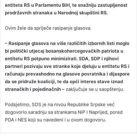
entiteta RS u Parlamentu BiH, te snažniju zastupljenost
prodržavnih stranaka u Narodnoj skupštini RS.
Ovim žele da spriječe rasipanje glasova.
– Rasipanje glasova na više različitih izbornih listi moglo
bi politički utjecaj bosanskohercegovačkih patriota u
entitetu RS potpuno minimizirati. SDA, SDP i njihovi
partneri pozivaju sve stranke koje djeluju u entitetu RS i
računaju prevashodno na glasove povratnika i dijaspore
da se pridruže koaliciji, te da opći interes stave iznad
stranačkih i pojedinačnih –
zaključuje se u saopštenju.
Podsjetimo, SDS je na nivou Republike Srpske već
dogovorio saradnju sa strankama NiP i Naprijed, pored
PDA i NES koji su navedeni i u ovom dogovoru.