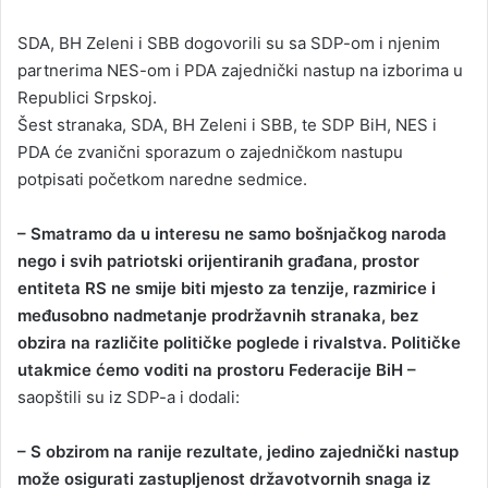
SDA, BH Zeleni i SBB dogovorili su sa SDP-om i njenim
partnerima NES-om i PDA zajednički nastup na izborima u
Republici Srpskoj.
Šest stranaka, SDA, BH Zeleni i SBB, te SDP BiH, NES i
PDA će zvanični sporazum o zajedničkom nastupu
potpisati početkom naredne sedmice.
– Smatramo da u interesu ne samo bošnjačkog naroda
nego i svih patriotski orijentiranih građana, prostor
entiteta RS ne smije biti mjesto za tenzije, razmirice i
međusobno nadmetanje prodržavnih stranaka, bez
obzira na različite političke poglede i rivalstva. Političke
utakmice ćemo voditi na prostoru Federacije BiH –
saopštili su iz SDP-a i dodali:
– S obzirom na ranije rezultate, jedino zajednički nastup
može osigurati zastupljenost državotvornih snaga iz