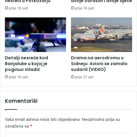
nesreći u Potkozarju
dvoje odraslih i dvoje djece
r
k
prije 16 sati
prije 16 sati
e
u
b
:
a
D
p
a
r
v
i
i
l
d
i
o
Detalji nesreće kod
Drama na aerodromu u
k
v
Banjaluke u kojoj je
Sidneju: Avioni se zamalo
u
i
poginuo mladić
sudarili (VIDEO)
ć
prije 16 sati
prije 21 sat
e
v
a
Komentariši
s
u
p
Vaša email adresa neće biti objavljivana.
Neophodna polja su
r
označena sa
*
u
g