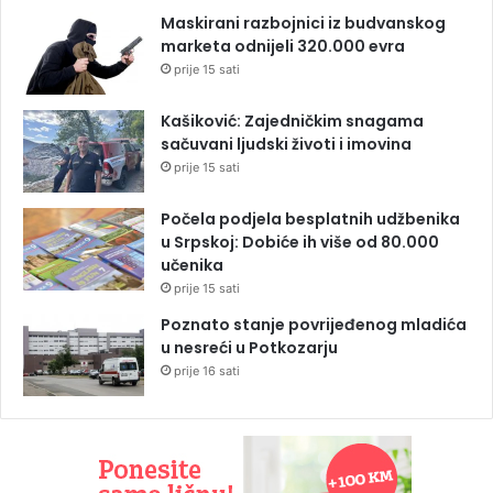
Maskirani razbojnici iz budvanskog
marketa odnijeli 320.000 evra
prije 15 sati
Kašiković: Zajedničkim snagama
sačuvani ljudski životi i imovina
prije 15 sati
Počela podjela besplatnih udžbenika
u Srpskoj: Dobiće ih više od 80.000
učenika
prije 15 sati
Poznato stanje povrijeđenog mladića
u nesreći u Potkozarju
prije 16 sati