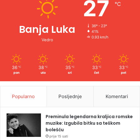
27
℃
:
Banja Luka
36º - 23º
41%
0.93 km/h
Vedro
36
38
35
33
33
℃
℃
℃
℃
℃
pon
uto
sri
čet
pet
Popularno
Posljednje
Komentari
Preminula legendarna kraljica romske
muzike: Izgubila bitku sa teškom
bolešću
prije 15 sati