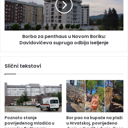
b
„
a
G
z
l
a
o
p
v
e
a
Borba za penthaus u Novom Boriku:
n
“
Davidovićeva supruga odbija iseljenje
t
,
h
k
a
o
u
Slični tekstovi
n
s
k
u
u
N
r
o
e
v
n
o
c
m
i
B
j
o
Poznato stanje
Bor pao na kupače na plaži
a
r
povrijeđenog mladića u
u Hrvatskoj, povrijeđeno
v
i