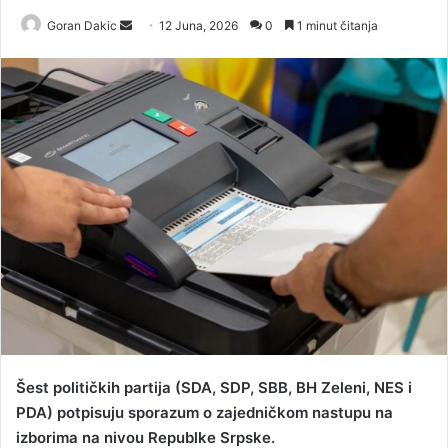
Goran Dakic
S
12 Juna, 2026
0
1 minut čitanja
e
n
d
a
n
e
m
a
i
l
Šest političkih partija (SDA, SDP, SBB, BH Zeleni, NES i
PDA) potpisuju sporazum o zajedničkom nastupu na
izborima na nivou Republke Srpske.