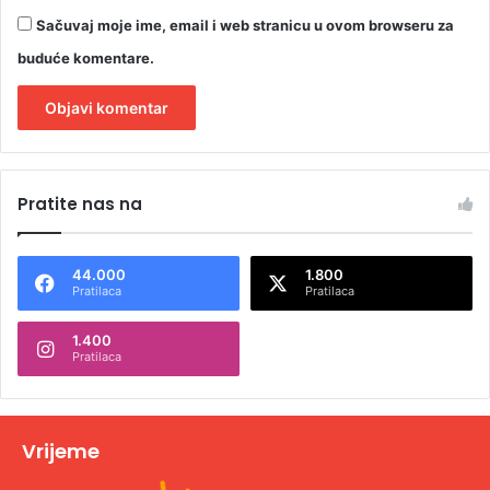
Sačuvaj moje ime, email i web stranicu u ovom browseru za
buduće komentare.
A
l
Pratite nas na
t
e
44.000
1.800
r
Pratilaca
Pratilaca
n
1.400
a
Pratilaca
t
i
v
Vrijeme
e