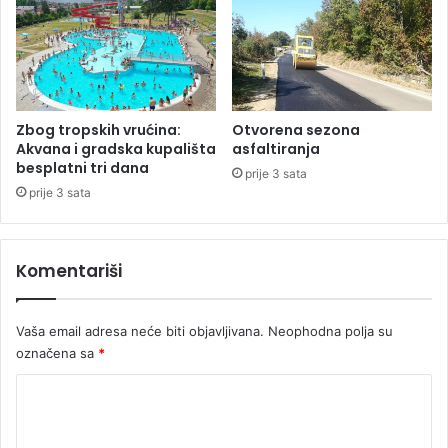
j
i
v
a
č
i
Zbog tropskih vrućina:
Otvorena sezona
t
Akvana i gradska kupališta
asfaltiranja
r
besplatni tri dana
prije 3 sata
p
prije 3 sata
e
p
r
Komentariši
i
t
i
Vaša email adresa neće biti objavljivana.
Neophodna polja su
s
označena sa
*
k
e
K
o