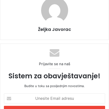
Željka Javorac
Prijavite se na naš
Sistem za obavještavanje!
Budite u toku sa posljednjim novostima.
U
n
e