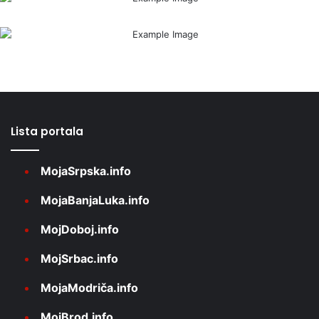
Lista portala
MojaSrpska.info
MojaBanjaLuka.info
MojDoboj.info
MojSrbac.info
MojaModriča.info
MojBrod.info