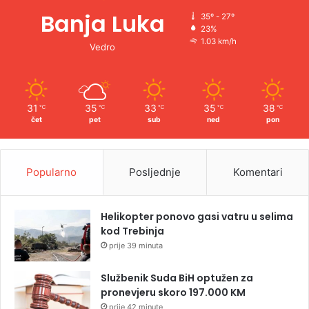
Banja Luka
35º - 27º
23%
1.03 km/h
Vedro
31
35
33
35
38
℃
℃
℃
℃
℃
čet
pet
sub
ned
pon
Popularno
Posljednje
Komentari
Helikopter ponovo gasi vatru u selima
kod Trebinja
prije 39 minuta
Službenik Suda BiH optužen za
pronevjeru skoro 197.000 KM
prije 42 minute