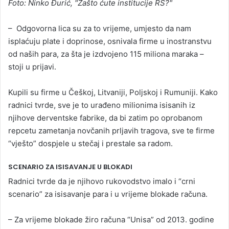
Foto: Ninko Đurić, "Zašto ćute institucije RS?"
– Odgovorna lica su za to vrijeme, umjesto da nam
isplaćuju plate i doprinose, osnivala firme u inostranstvu
od naših para, za šta je izdvojeno 115 miliona maraka –
stoji u prijavi.
Kupili su firme u Češkoj, Litvaniji, Poljskoj i Rumuniji. Kako
radnici tvrde, sve je to urađeno milionima isisanih iz
njihove derventske fabrike, da bi zatim po oprobanom
repcetu zametanja novčanih prljavih tragova, sve te firme
“vješto” dospjele u stečaj i prestale sa radom.
SCENARIO ZA ISISAVANJE U BLOKADI
Radnici tvrde da je njihovo rukovodstvo imalo i “crni
scenario” za isisavanje para i u vrijeme blokade računa.
– Za vrijeme blokade žiro računa “Unisa” od 2013. godine