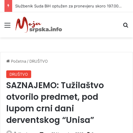
Službenik Suda BiH optužen za pronevjeru skoro 197.000 KM
Meni
P
Početna
/
DRUŠTVO
DRUŠTVO
SAZNAJEMO: Tužilaštvo
otvorilo predmet, pod
lupom crni dani
derventskog “Unisa”