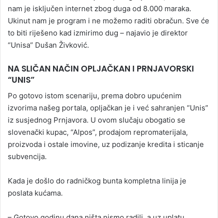
nam je isključen internet zbog duga od 8.000 maraka.
Ukinut nam je program i ne možemo raditi obračun. Sve će
to biti riješeno kad izmirimo dug – najavio je direktor
“Unisa” Dušan Živković.
NA SLIČAN NAČIN OPLJAČKAN I PRNJAVORSKI
“UNIS”
Po gotovo istom scenariju, prema dobro upućenim
izvorima našeg portala, opljačkan je i već sahranjen “Unis”
iz susjednog Prnjavora. U ovom slučaju obogatio se
slovenački kupac, “Alpos”, prodajom repromaterijala,
proizvoda i ostale imovine, uz podizanje kredita i sticanje
subvencija.
Kada je došlo do radničkog bunta kompletna linija je
poslata kućama.
– Gotovo godinu dana ništa nismo radili, a uz uplatu