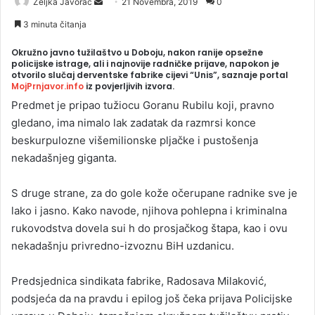
Željka Javorac
S
21 Novembra, 2019
0
e
3 minuta čitanja
n
Okružno javno tužilaštvo u Doboju, nakon ranije opsežne
d
policijske istrage, ali i najnovije radničke prijave, napokon je
a
otvorilo slučaj derventske fabrike cijevi “Unis”, saznaje portal
MojPrnjavor.info
iz povjerljivih izvora.
n
e
Predmet je pripao tužiocu Goranu Rubilu koji, pravno
m
gledano, ima nimalo lak zadatak da razmrsi konce
a
beskurpulozne višemilionske pljačke i pustošenja
i
nekadašnjeg giganta.
l
S druge strane, za do gole kože očerupane radnike sve je
lako i jasno. Kako navode, njihova pohlepna i kriminalna
rukovodstva dovela sui h do prosjačkog štapa, kao i ovu
nekadašnju privredno-izvoznu BiH uzdanicu.
Predsjednica sindikata fabrike, Radosava Milaković,
podsjeća da na pravdu i epilog još čeka prijava Policijske