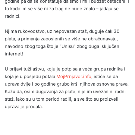
godine pa da se konstatuje da smo i mi i budžet oštećeni. I
to kada im se više ni za trag ne bude znalo – jadaju se
radnici.
Njima rukovodstvo, uz nepovezan staž, duguje čak 30
plata, a primanja zaposlenih se više ne obračunavaju,
navodno zbog toga što je “Unisu” zbog duga isključen
internet!
U prijavi tužilaštvu, koju je potpisala veća grupa radnika i
koja je u posjedu potala
MojPrnjavor.info
, ističe se da
uprava dvije i po godine grubo krši njihova osnovna prava.
Kažu da, osim dugovanja za plate, nije im uvezan ni radni
staž, iako su u tom period radili, a sve što su proizveli
uprava je prodala.