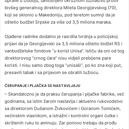
uprave u Doboju, tamošnjem okružnom tužilaštvu protiv
bivšeg generalnog direktora Mileta Georgijevskog (70),
koji se sklonio u Makedoniju, pod teretom sumnji da je
oštetio budžet Srpske za više od 3,5 miliona maraka.
Ojađene radnike dodatno je rasrdila tvrdnja u policijskoj
prijavi da je Georgijevski za 3,5 miliona oštetio bidžet RS i
vanbudžetske fondove “u korist Unisa”. Ističu da oni od tog
direktorovog “crnog ćara” nisu vidjeli prebijene pare
koristi. I nisu samo zbog toga “unisaši”, po ko zna koji put,
presavili tabak i sa prijavom se obratili tužiocu.
ČERUPANJE I PLJAČKA SE NASTAVLJAJU
– Skandalozno je da praksu čerupanja i pljačke fabrike, već
godinama, sa istim žarom nastavlja i aktuelno rukovodstvo
sa direktorom Dušanom Živkovićem i Goranom Tomićem,
većinskim vlasnikom, a istražni i kontrolni organi ćutke i
skrštenih ruku to aminuju. Zar ponovo trebaju da prođu