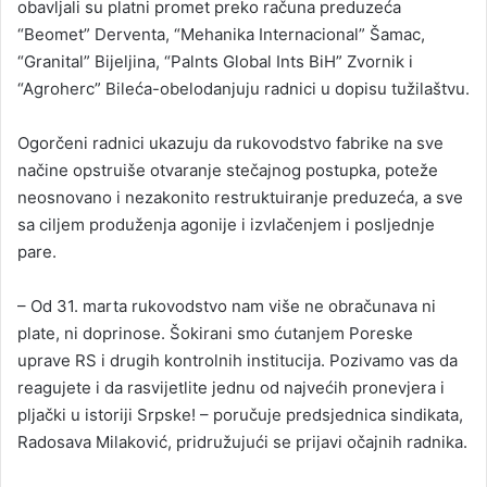
obavljali su platni promet preko računa preduzeća
“Beomet” Derventa, “Mehanika Internacional” Šamac,
“Granital” Bijeljina, “Palnts Global Ints BiH” Zvornik i
“Agroherc” Bileća-obelodanjuju radnici u dopisu tužilaštvu.
Ogorčeni radnici ukazuju da rukovodstvo fabrike na sve
načine opstruiše otvaranje stečajnog postupka, poteže
neosnovano i nezakonito restruktuiranje preduzeća, a sve
sa ciljem produženja agonije i izvlačenjem i posljednje
pare.
– Od 31. marta rukovodstvo nam više ne obračunava ni
plate, ni doprinose. Šokirani smo ćutanjem Poreske
uprave RS i drugih kontrolnih institucija. Pozivamo vas da
reagujete i da rasvijetlite jednu od najvećih pronevjera i
pljački u istoriji Srpske! – poručuje predsjednica sindikata,
Radosava Milaković, pridružujući se prijavi očajnih radnika.