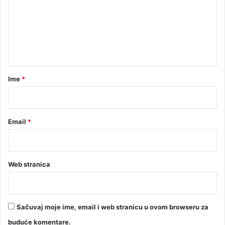
m
e
n
t
a
r
Ime
*
*
Email
*
Web stranica
Sačuvaj moje ime, email i web stranicu u ovom browseru za
buduće komentare.