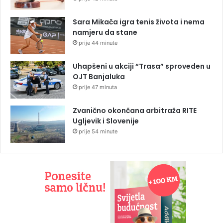
Sara Mikača igra tenis života i nema
namjeru da stane
prije 44 minute
Uhapšeni u akciji “Trasa” sproveden u
OJT Banjaluka
prije 47 minuta
Zvanično okončana arbitraža RITE
Ugljevik i Slovenije
prije 54 minute