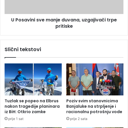
a
i
l
n
n
i
U Posavini sve manje duvana, uzgajivači trpe
o
s
o
pritiske
v
s
e
j
m
e
a
Slični tekstovi
ć
n
a
j
t
e
e
d
u
u
m
v
o
a
r
n
a
Tuzlak se popeo na Elbrus
Poziv svim stanovnicima
,
nakon tragedije planinara
Banjaluke na strpljenje i
u
iz BiH: Otkrio zamke
racionalnu potrošnju vode
z
prije 1 sat
prije 2 sata
g
a