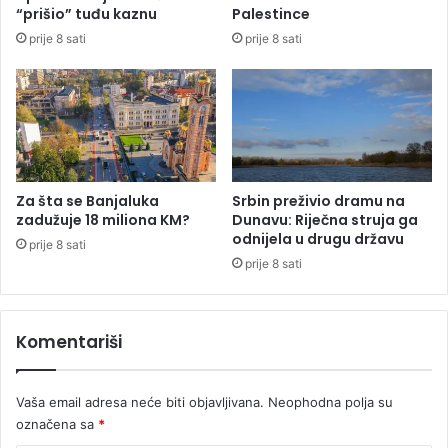
e
š
“prišio” tuđu kaznu
Palestince
o
e
prije 8 sati
prije 8 sati
t
m
k
a
a
g
z
i
s
t
r
a
Za šta se Banjaluka
Srbin preživio dramu na
l
zadužuje 18 miliona KM?
Dunavu: Riječna struja ga
n
odnijela u drugu državu
prije 8 sati
i
prije 8 sati
h
p
u
Komentariši
t
e
v
Vaša email adresa neće biti objavljivana.
Neophodna polja su
a
označena sa
*