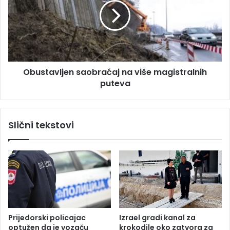
A
s
I
t
D
a
,
v
s
l
v
j
Obustavljen saobraćaj na više magistralnih
i
e
z
puteva
n
a
s
p
a
o
o
Slični tekstovi
s
b
l
r
e
a
n
ć
i
a
d
j
o
n
b
a
i
v
Prijedorski policajac
Izrael gradi kanal za
ć
i
optužen da je vozaču
krokodile oko zatvora za