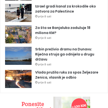
Izrael gradi kanal za krokodile oko
zatvora za Palestince
prije 8 sati
Za šta se Banjaluka zadužuje 18
miliona KM?
prije 8 sati
Srbin preživio dramu na Dunavu:
Riječna struja ga odnijela u drugu
državu
prije 8 sati
Vlada pružila ruku za spas Željezare
Zenica, vlasnik je odbio
prije 8 sati