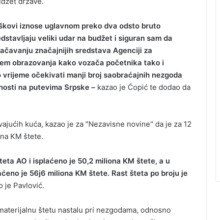
udžet države.
roškovi iznose uglavnom preko dva odsto bruto
stavljaju veliki udar na budžet i siguran sam da
načavanju značajnijih sredstava Agenciji za
stem obrazovanja kako vozača početnika tako i
 vrijeme očekivati manji broj saobraćajnih nezgoda
dnosti na putevima Srpske –
kazao je Ćopić te dodao da
ajućih kuća, kazao je za "Nezavisne novine" da je za 12
na KM štete.
šteta AO i isplaćeno je 50,2 miliona KM štete, a u
aćeno je 56j6 miliona KM štete. Rast šteta po broju je
 je Pavlović.
materijalnu štetu nastalu pri nezgodama, odnosno