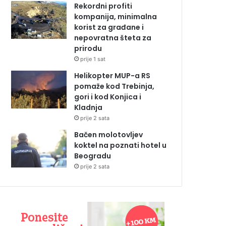
Rekordni profiti
kompanija, minimalna
korist za građane i
nepovratna šteta za
prirodu
prije 1 sat
Helikopter MUP-a RS
pomaže kod Trebinja,
gori i kod Konjica i
Kladnja
prije 2 sata
Bačen molotovljev
koktel na poznati hotel u
Beogradu
prije 2 sata