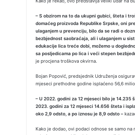
Kako je rekao, ovo predstavlja veliki udar na b
– S obzirom na to da ukupni gubici, šteta i t
domaćeg proizvoda Republike Srpske, oni pred
ulaganjem u prevenciju, bilo da se radi o doz
bezbjednost saobraćaja, ali i ulaganjem u si
edukacije lica treće dobi, možemo u dogledno
sa posljedicama po lica i veći stepen bezbje
je procjena troškova okvirna.
Bojan Popović, predsjednik Udruženja osigurav
mjeseci prethodne godine isplaćeno 56,6 milio
– U 2022. godini za 12 mjeseci bilo je 14.235 
2023. godini za 12 mjeseci 14.656 šteta i ispl
oko 2,9 odsto, a po iznosu je 8,9 odsto –
kazao
Kako je dodao, ovi podaci odnose se samo na 