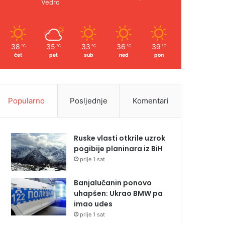
Vedro
38
35
33
36
39
℃
℃
℃
℃
℃
čet
pet
sub
ned
pon
Popularno
Posljednje
Komentari
Ruske vlasti otkrile uzrok
pogibije planinara iz BiH
prije 1 sat
Banjalučanin ponovo
uhapšen: Ukrao BMW pa
imao udes
prije 1 sat