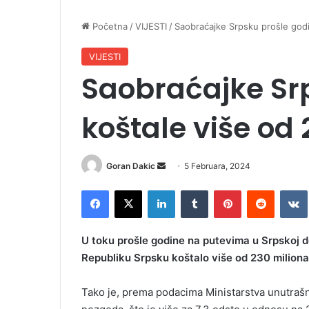
Početna
/
VIJESTI
/
Saobraćajke Srpsku prošle godi
VIJESTI
Saobraćajke Sr
koštale više od
Goran Dakic
S
5 Februara, 2024
e
Facebook
X
LinkedIn
Tumblr
Pinterest
Reddit
VK
n
d
a
U toku prošle godine na putevima u Srpskoj d
n
Republiku Srpsku koštalo više od 230 milion
e
m
Tako je, prema podacima Ministarstva unutrašn
a