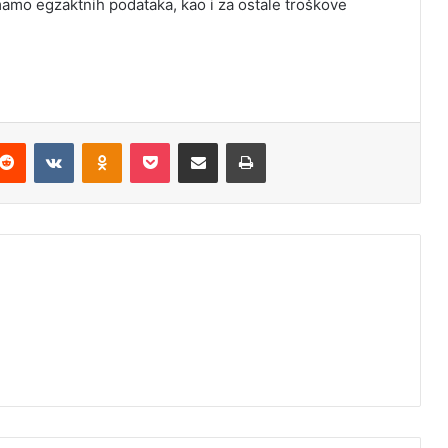
amo egzaktnih podataka, kao i za ostale troškove
Reddit
VKontakte
Odnoklassniki
Pocket
Podijeli putem Emaila
Odštampaj