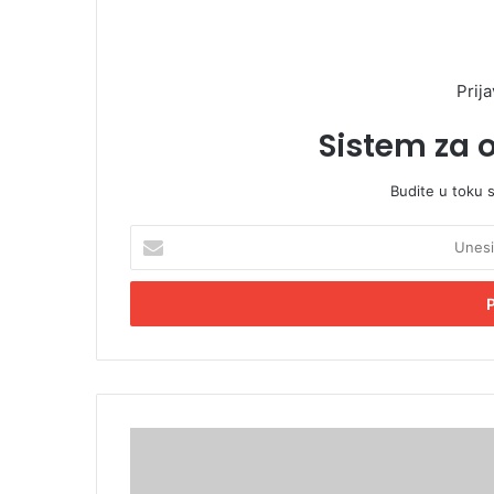
Prija
Sistem za 
Budite u toku 
U
n
e
s
i
t
e
E
m
P
a
o
i
r
l