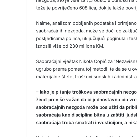
nezgoda, što je više za 7,3 odsto u odnosu na 2
i
teže je povrijeđeno 608 lica, dok je lakše povri
l
Naime, analizom dobijenih podataka i primjen
saobraćajnih nezgoda, može se doći do zaključ
posljedicama po lica, uključujući poginula i te
iznosili više od 230 miliona KM.
Saobraćajni vještak Nikola Ćopić za "Nezavisne
ugrubo prema pomenutoj metodi, te da se u ove
materijalne štete, troškovi sudskih i administr
– Iako je pitanje troškova saobraćajnih nezgo
život previše važan da bi jednostavno bio v
saobraćajnih nezgoda može poslužiti da pribli
saobraćaja kao disciplina bitna u zaštiti ljud
saobraćaja treba smatrati investicijom, a ni