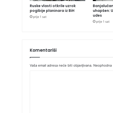
e
Ruske vlasti otkrile uzrok
Banjaluča
k
pogibije planinara iz BiH
uhapšen: 
u
udes
prije 1 sat
ž
prije 1 sat
i
v
i
u
p
e
Komentariši
ć
i
n
Vaša email adresa neće biti objavljivana.
Neophodna p
i
K
o
m
e
n
t