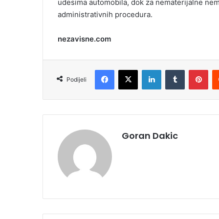
udesima automobila, dok za nematerijalne nem
administrativnih procedura.
nezavisne.com
Facebook
X
LinkedIn
Tumblr
Pinterest
Podijeli
Goran Dakic