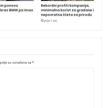
r
nin ponovo
Rekordni profiti kompanija,
e
Ukrao BMW pa imao
minimalna korist za građane i
t
nepovratna šteta za prirodu
a
prije 1 sat
n
i
olja su označena sa
*