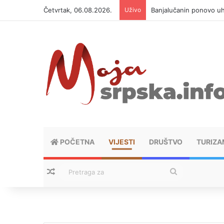
Četvrtak, 06.08.2026.
Uživo
Banjalučanin ponovo u
POČETNA
VIJESTI
DRUŠTVO
TURIZA
Nasumični tekstovi
Pretraga
za