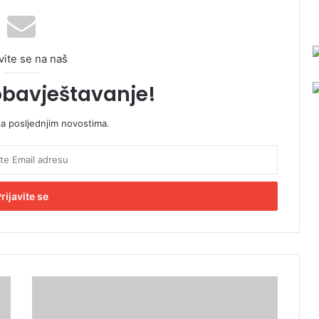
vite se na naš
obavještavanje!
sa posljednjim novostima.
P
r
e