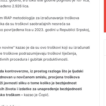
022. godinu, a u toku iste godine poginulo je 107 lica,
jeđeno 2.926 lica.
om IRAP metodologije za izračunavanje troškova
ka da su troškovi saobraćajnih nesreća sa
ško povrijeđena lica u 2023. godini u Republici Srpskoj,
 novine" kazao je da su ovo troškovi koji su izračunati
 troškove podrazumijevaju troškovi liječenja,
ativnih procedura i gubitak produktivnosti.
da kontroverzno, iz prostog razloga što je ljudski
rednovan u novčanom smislu, procjena troškova
ži javnosti sliku o tome koliko je bezbjednost
skih života i izdatke za unapređenje bezbjednosti
kako troškom –
kazao je Ćopić.