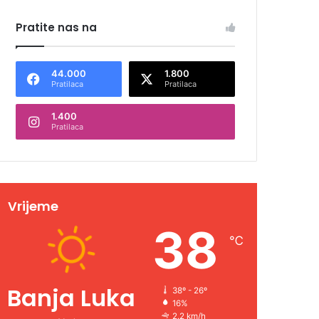
Pratite nas na
44.000
1.800
Pratilaca
Pratilaca
1.400
Pratilaca
Vrijeme
38
℃
Banja Luka
38º - 26º
16%
2.2 km/h