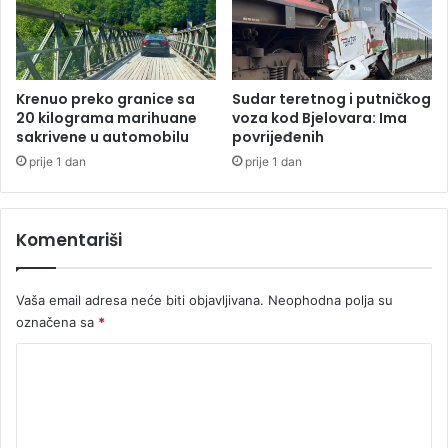
p
a
r
n
e
j
m
a
n
l
Krenuo preko granice sa
Sudar teretnog i putničkog
i
u
20 kilograma marihuane
voza kod Bjelovara: Ima
"
c
sakrivene u automobilu
povrijeđenih
u
i
prije 1 dan
prije 1 dan
Š
k
i
r
r
e
Komentariši
o
n
k
u
o
o
Vaša email adresa neće biti objavljivana.
Neophodna polja su
m
t
B
označena sa
*
r
r
o
K
i
t
j
o
o
e
a
m
g
r
u