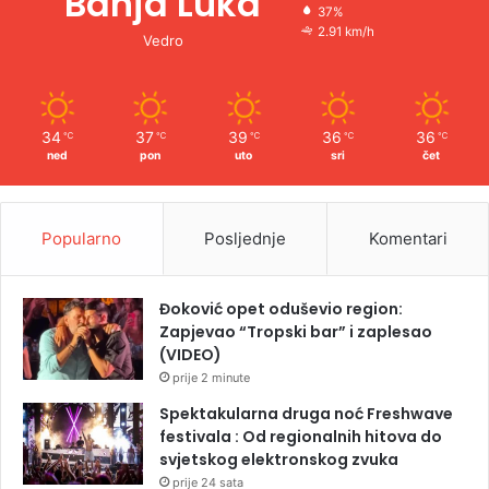
Banja Luka
37%
2.91 km/h
Vedro
34
37
39
36
36
℃
℃
℃
℃
℃
ned
pon
uto
sri
čet
Popularno
Posljednje
Komentari
Đoković opet oduševio region:
Zapjevao “Tropski bar” i zaplesao
(VIDEO)
prije 2 minute
Spektakularna druga noć Freshwave
festivala : Od regionalnih hitova do
svjetskog elektronskog zvuka
prije 24 sata