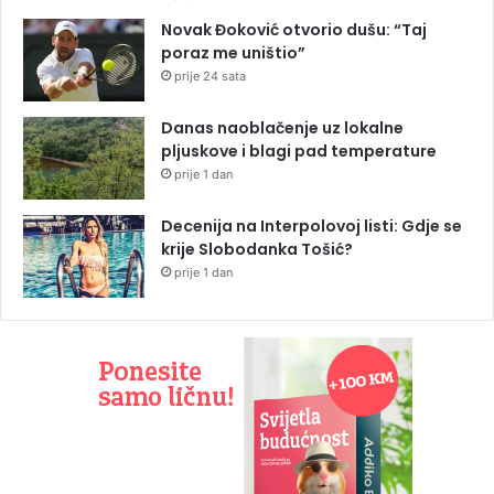
Novak Đoković otvorio dušu: “Taj
poraz me uništio”
prije 24 sata
Danas naoblačenje uz lokalne
pljuskove i blagi pad temperature
prije 1 dan
Decenija na Interpolovoj listi: Gdje se
krije Slobodanka Tošić?
prije 1 dan