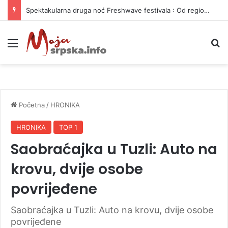
Spektakularna druga noć Freshwave festivala : Od regionalnih hitova do svjetskog elektronskog zvuka
Meni
P
Početna
/
HRONIKA
HRONIKA
TOP 1
Saobraćajka u Tuzli: Auto na
krovu, dvije osobe
povrijeđene
Saobraćajka u Tuzli: Auto na krovu, dvije osobe
povrijeđene