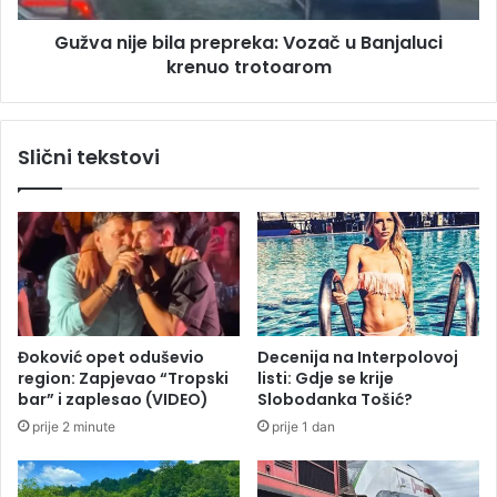
b
e
o
Gužva nije bila prepreka: Vozač u Banjaluci
b
g
krenuo trotoarom
i
s
l
k
a
a
p
Slični tekstovi
n
r
d
e
i
p
r
r
a
e
n
k
j
a
a
:
"
V
Đoković opet oduševio
Decenija na Interpolovoj
Z
o
region: Zapjevao “Tropski
listi: Gdje se krije
a
z
bar” i zaplesao (VIDEO)
Slobodanka Tošić?
d
a
prije 2 minute
prije 1 dan
o
č
m
u
s
B