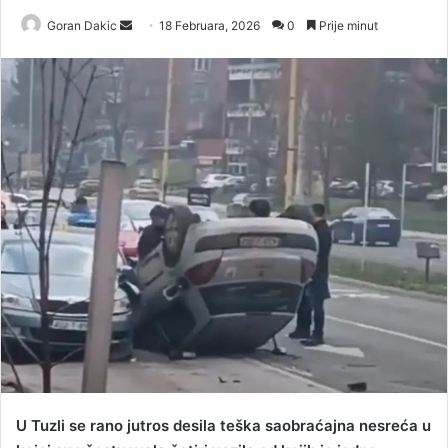
Goran Dakic
S
18 Februara, 2026
0
Prije minut
e
n
d
a
n
e
m
a
i
l
U Tuzli se rano jutros desila teška saobraćajna nesreća u