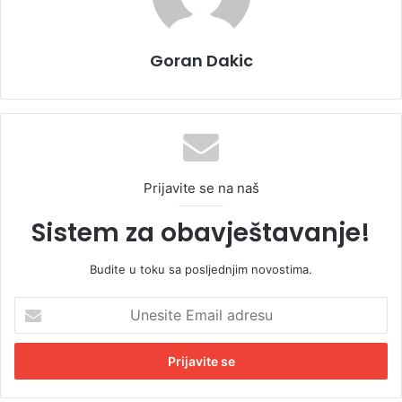
Goran Dakic
Prijavite se na naš
Sistem za obavještavanje!
Budite u toku sa posljednjim novostima.
U
n
e
s
i
t