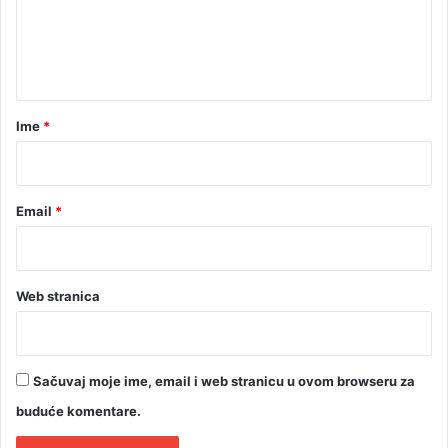
e
o
m
n
t
a
r
Ime
*
*
Email
*
Web stranica
Sačuvaj moje ime, email i web stranicu u ovom browseru za
buduće komentare.