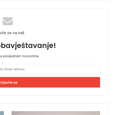
vite se na naš
obavještavanje!
sa posljednjim novostima.
C