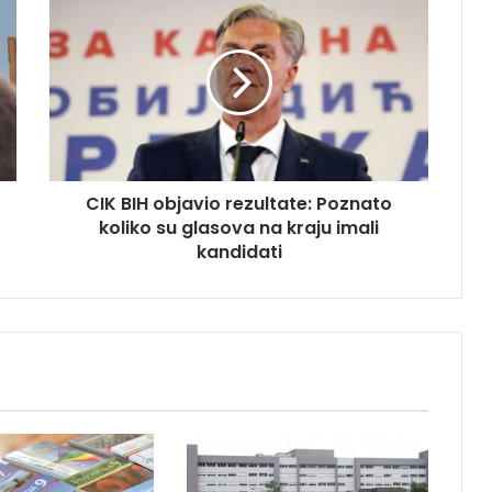
I
K
B
I
H
o
b
j
CIK BIH objavio rezultate: Poznato
a
koliko su glasova na kraju imali
v
i
kandidati
o
r
e
z
u
l
t
a
t
e