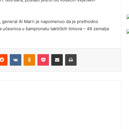
 general Al Marri je napomenuo da je prethodno
a učesnica u šampionatu taktičkih timova – 46 zemalja
Reddit
VKontakte
Odnoklassniki
Pocket
Podijeli putem Emaila
Odštampaj