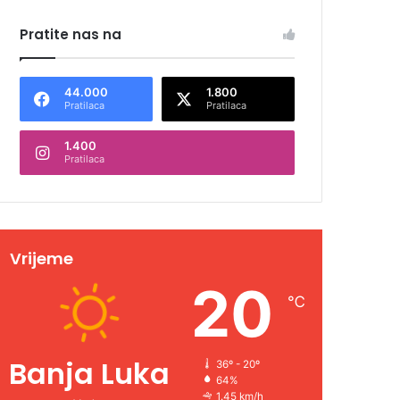
Pratite nas na
44.000
1.800
Pratilaca
Pratilaca
1.400
Pratilaca
Vrijeme
20
℃
Banja Luka
36º - 20º
64%
1.45 km/h