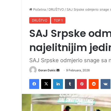
Početna
/
DRUŠTVO
/
SAJ Srpske odmjerio snage sa
DRUŠTVO
TOP 1
SAJ Srpske odm
najelitnijim je
SAJ Srpske odmjerio snage sa na
Goran Dakic
S
9 Februara, 2026
e
Facebook
X
LinkedIn
Tumblr
Pinterest
Reddit
VK
n
d
a
n
e