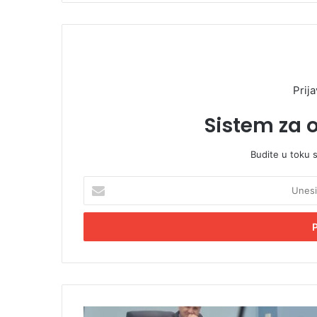
Prija
Sistem za 
Budite u toku 
U
n
e
s
i
t
e
E
m
O
a