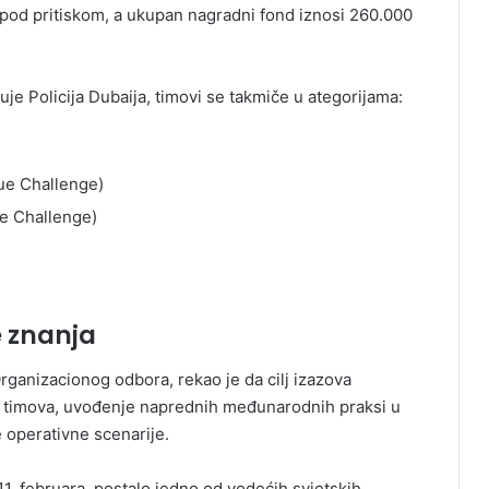
 pod pritiskom, a ukupan nagradni fond iznosi 260.000
e Policija Dubaija, timovi se takmiče u ategorijama:
ue Challenge)
e Challenge)
e znanja
rganizacionog odbora, rekao je da cilj izazova
 timova, uvođenje naprednih međunarodnih praksi u
e operativne scenarije.
11. februara, postalo jedno od vodećih svjetskih