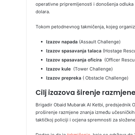
operativne pripremljenosti i donošenja odluka
dolara.
Tokom petodnevnog takmičenja, kojeg organizuj
Izazov napada
(Assault Challenge)
Izazov spasavanja talaca
(Hostage Resc
Izazov spasavanja oficira
(Officer Rescu
Izazov kule
(Tower Challenge)
Izazov prepreka
( Obstacle Challenge)
Cilj izazova širenje razmjen
Brigadir Obaid Mubarak Al Ketbi, predsjednik O
proširenje razmjene znanja između učesničkih
taktičkoj policiji i ocjena spremnosti za složen
Dodao je da je
takmičenje
, koje se održava do 