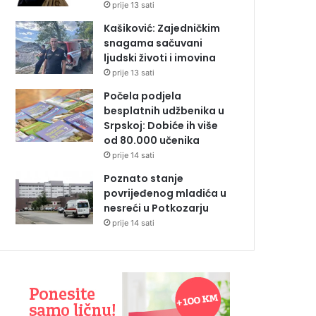
prije 13 sati
Kašiković: Zajedničkim
snagama sačuvani
ljudski životi i imovina
prije 13 sati
Počela podjela
besplatnih udžbenika u
Srpskoj: Dobiće ih više
od 80.000 učenika
prije 14 sati
Poznato stanje
povrijeđenog mladića u
nesreći u Potkozarju
prije 14 sati