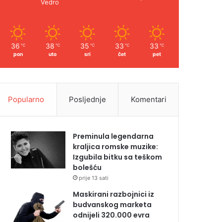
Vedro
36
38
35
33
33
℃
℃
℃
℃
℃
pon
uto
sri
čet
pet
Popularno
Posljednje
Komentari
Preminula legendarna
kraljica romske muzike:
Izgubila bitku sa teškom
bolešću
prije 13 sati
Maskirani razbojnici iz
budvanskog marketa
odnijeli 320.000 evra