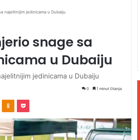
 najelitnijim jedinicama u Dubaiju
jerio snage sa
dinicama u Dubaiju
jelitnijim jedinicama u Dubaiju
0
1 minut čitanja
ontakte
Odnoklassniki
Pocket