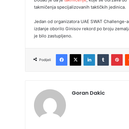
takmičenja specijalizovanih taktičkih jedinica.
Jedan od organizatora UAE SWAT Challenge-a,
izdanje oborilo Ginisov rekord po broju zemalj
je bilo zastupljeno.
Facebook
X
LinkedIn
Tumblr
Pinterest
Podijeli
Goran Dakic