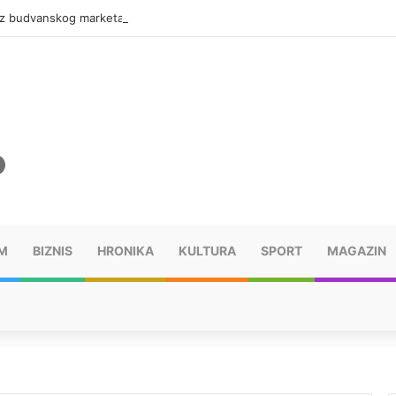
 iz budvanskog marketa odnijeli 320.000 evra
M
BIZNIS
HRONIKA
KULTURA
SPORT
MAGAZIN