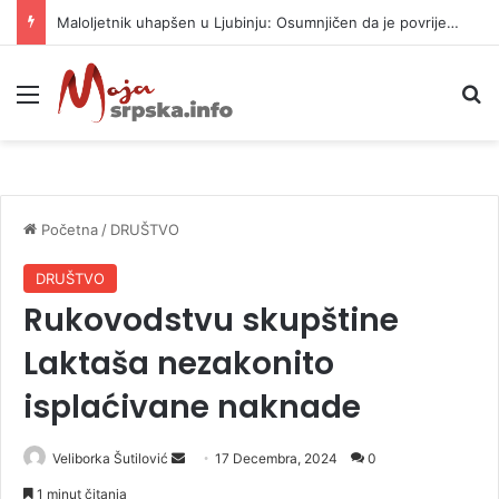
Maloljetnik uhapšen u Ljubinju: Osumnjičen da je povrijedio policajca i oštetio vrata stanice
Meni
P
Početna
/
DRUŠTVO
DRUŠTVO
Rukovodstvu skupštine
Laktaša nezakonito
isplaćivane naknade
Veliborka Šutilović
S
17 Decembra, 2024
0
e
1 minut čitanja