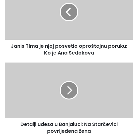
n
i
i
l
s
a
T
d
i
r
m
e
a
s
Janis Tima je njoj posvetio oproštajnu poruku:
j
u
Ko je Ana Sedokova
e
n
j
D
o
e
j
t
p
a
o
l
s
j
v
i
e
u
t
d
i
Detalji udesa u Banjaluci: Na Starčevici
e
o
povrijeđena žena
s
o
a