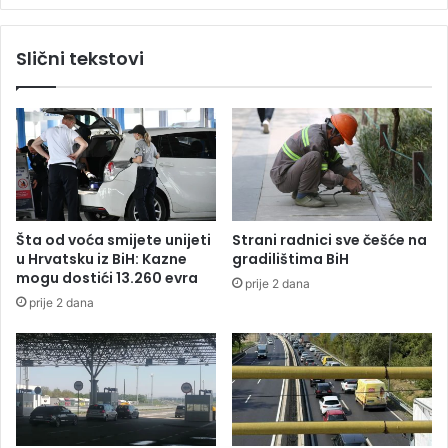
p
u
r
B
Slični tekstovi
o
a
š
n
t
j
a
a
j
l
n
u
u
c
p
i
o
:
Šta od voća smijete unijeti
Strani radnici sve češće na
r
N
u Hrvatsku iz BiH: Kazne
gradilištima BiH
u
a
mogu dostići 13.260 evra
prije 2 dana
k
S
prije 2 dana
u
t
:
a
K
r
o
č
j
e
e
v
A
i