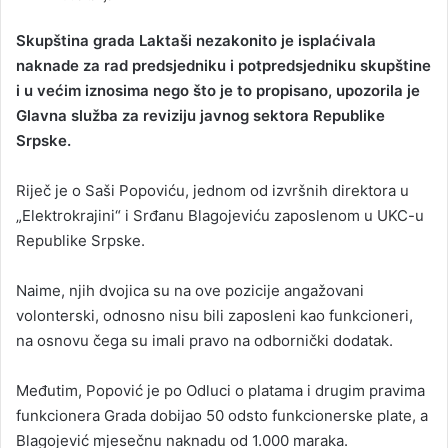
n
d
Skupština grada Laktaši nezakonito je isplaćivala
a
naknade za rad predsjedniku i potpredsjedniku skupštine
n
i u većim iznosima nego što je to propisano, upozorila je
e
Glavna služba za reviziju javnog sektora Republike
m
Srpske.
a
i
Riječ je o Saši Popoviću, jednom od izvršnih direktora u
l
„Elektrokrajini“ i Srđanu Blagojeviću zaposlenom u UKC-u
Republike Srpske.
Naime, njih dvojica su na ove pozicije angažovani
volonterski, odnosno nisu bili zaposleni kao funkcioneri,
na osnovu čega su imali pravo na odbornički dodatak.
Međutim, Popović je po Odluci o platama i drugim pravima
funkcionera Grada dobijao 50 odsto funkcionerske plate, a
Blagojević mjesečnu naknadu od 1.000 maraka.