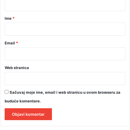
a
r
Ime
*
*
Email
*
Web stranica
Sačuvaj moje ime, email i web stranicu u ovom browseru za
buduće komentare.
A