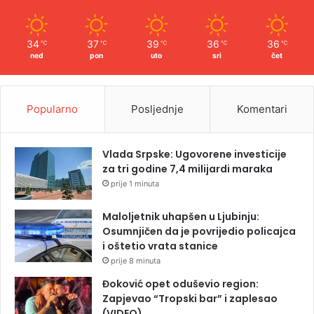
34
37
39
36
36
℃
℃
℃
℃
℃
ned
pon
uto
sri
čet
Popularno
Posljednje
Komentari
Vlada Srpske: Ugovorene investicije
za tri godine 7,4 milijardi maraka
prije 1 minuta
Maloljetnik uhapšen u Ljubinju:
Osumnjičen da je povrijedio policajca
i oštetio vrata stanice
prije 8 minuta
Đoković opet oduševio region:
Zapjevao “Tropski bar” i zaplesao
(VIDEO)