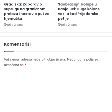
n
c
Gradiška: Zaboravio
Saobraćajni kolaps u
a
i
suprugu na graničnom
Banjaluci: Duge kolone
S
p
prelazu i nastavio put za
vozila kod Prijedorske
e
Njemačku
petlje
o
d
v
prije 2 dana
prije 2 dana
o
r
k
i
o
j
Komentariši
v
e
a
đ
e
Vaša email adresa neće biti objavljivana.
Neophodna polja su
n
označena sa
*
a
ž
K
e
o
n
a
m
e
n
t