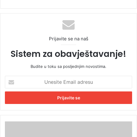
Prijavite se na naš
Sistem za obavještavanje!
Budite u toku sa posljednjim novostima.
U
n
e
s
i
t
e
E
J
m
a
a