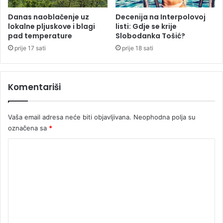
e
l
Danas naoblačenje uz
Decenija na Interpolovoj
lokalne pljuskove i blagi
listi: Gdje se krije
j
pad temperature
Slobodanka Tošić?
i
d
prije 17 sati
prije 18 sati
j
e
č
Komentariši
a
k
a
Vaša email adresa neće biti objavljivana.
Neophodna polja su
u
označena sa
*
b
i
K
c
o
e
i
m
d
e
u
u
n
z
t