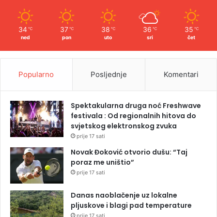
34
37
38
36
35
℃
℃
℃
℃
℃
ned
pon
uto
sri
čet
Popularno
Posljednje
Komentari
Spektakularna druga noć Freshwave
festivala : Od regionalnih hitova do
svjetskog elektronskog zvuka
prije 17 sati
Novak Đoković otvorio dušu: “Taj
poraz me uništio”
prije 17 sati
Danas naoblačenje uz lokalne
pljuskove i blagi pad temperature
prije 17 sati