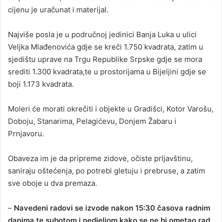
cijenu je uračunat i materijal.
Najviše posla je u područnoj jedinici Banja Luka u ulici
Veljka Mlađenovića gdje se kreči 1.750 kvadrata, zatim u
sjedištu uprave na Trgu Republike Srpske gdje se mora
srediti 1.300 kvadrata,te u prostorijama u Bijeljini gdje se
boji 1.173 kvadrata.
Moleri će morati okrečiti i objekte u Gradišci, Kotor Varošu,
Doboju, Stanarima, Pelagićevu, Donjem Žabaru i
Prnjavoru.
Obaveza im je da pripreme zidove, očiste prljavštinu,
saniraju oštećenja, po potrebi gletuju i prebruse, a zatim
sve oboje u dva premaza.
–
Navedeni radovi se izvode nakon 15:30 časova radnim
danima te subotom i nedjeljom kako se ne bi ometao rad