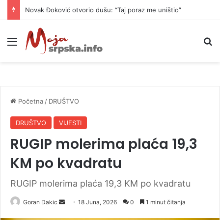
Novak Đoković otvorio dušu: “Taj poraz me uništio”
Meni
P
Početna
/
DRUŠTVO
DRUŠTVO
VIJESTI
RUGIP molerima plaća 19,3
KM po kvadratu
RUGIP molerima plaća 19,3 KM po kvadratu
Goran Dakic
S
18 Juna, 2026
0
1 minut čitanja
e