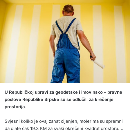
n
d
a
n
e
m
a
i
l
U Republičkoj upravi za geodetske i imovinsko – pravne
poslove Republike Srpske su se odlučili za krečenje
prostorija.
Svjesni koliko je ovaj zanat cijenjen, molerima su spremni
da plate čak 19,3 KM za svaki okrečeni kvadrat prostora. U