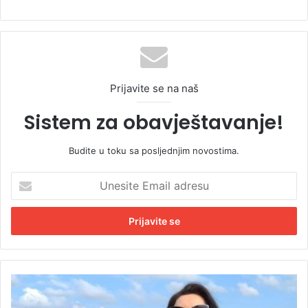
Prijavite se na naš
Sistem za obavještavanje!
Budite u toku sa posljednjim novostima.
U
n
e
s
i
t
e
E
D
m
r