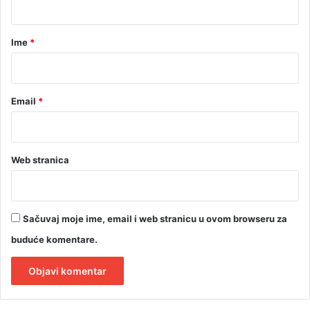
a
t
a
v
r
Ime
*
o
*
r
Email
*
Web stranica
Sačuvaj moje ime, email i web stranicu u ovom browseru za
buduće komentare.
A