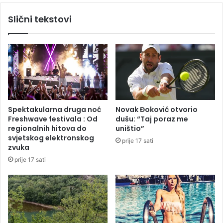
S
d
Slični tekstovi
A
a
T
K
e
c
m
a
n
o
v
Spektakularna druga noć
Novak Đoković otvorio
i
Freshwave festivala : Od
dušu: “Taj poraz me
ć
regionalnih hitova do
uništio”
i
svjetskog elektronskog
prije 17 sati
m
zvuka
a
prije 17 sati
:
R
o
d
i
t