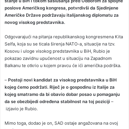
stanje u BiH i tokom saslušanja pred Odborom za spoljne
poslove Američkog kongresa, potvrdivši da Sjedinjene
Američke Države podržavaju italijanskog diplomatu za
novog visokog predstavnika.
Odgovarajući na pitanja republikanskog kongresmena Kita
Selfa, koja su se ticala širenja NATO-a, situacije na tzv.
Kosovu i uloge visokog predstavnika u BiH, Rubio je
pokazao zavidnu upućenost u situaciju na Zapadnom
Balkanu te otkrio u kojem pravcu će ići američka podrška.
–
Postoji novi kandidat za visokog predstavnika u BiH
kojeg ćemo podržati. Riječ je o gospodinu iz Italije za
kojeg smatramo da bi obavio dobar posao u pomaganju
da se obezbijedi određena stabilnost na toj poziciji
–
izjavio je Rubio.
Mimo toga, dodao je on, SAD ostaje angažovana na ovoj