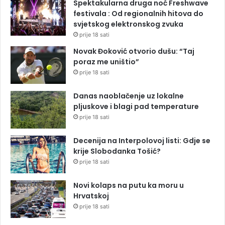
Spektakularna druga noć Freshwave
festivala : Od regionalnih hitova do
svjetskog elektronskog zvuka
prije 18 sati
Novak Đoković otvorio dušu: “Taj
poraz me uništio”
prije 18 sati
Danas naoblačenje uz lokalne
pljuskove i blagi pad temperature
prije 18 sati
Decenija na Interpolovoj listi: Gdje se
krije Slobodanka Tošić?
prije 18 sati
Novi kolaps na putu ka moru u
Hrvatskoj
prije 18 sati