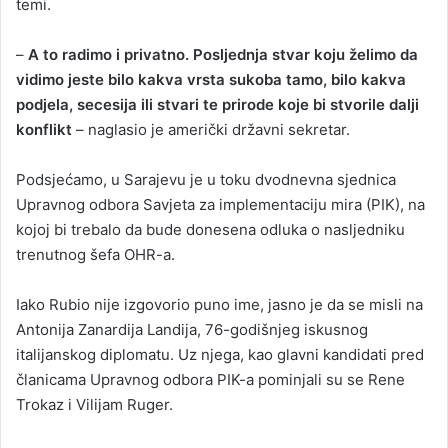
temi.
–
A to radimo i privatno. Posljednja stvar koju želimo da
vidimo jeste bilo kakva vrsta sukoba tamo, bilo kakva
podjela, secesija ili stvari te prirode koje bi stvorile dalji
konflikt
– naglasio je američki državni sekretar.
Podsjećamo, u Sarajevu je u toku dvodnevna sjednica
Upravnog odbora Savjeta za implementaciju mira (PIK), na
kojoj bi trebalo da bude donesena odluka o nasljedniku
trenutnog šefa OHR-a.
Iako Rubio nije izgovorio puno ime, jasno je da se misli na
Antonija Zanardija Landija, 76-godišnjeg iskusnog
italijanskog diplomatu. Uz njega, kao glavni kandidati pred
članicama Upravnog odbora PIK-a pominjali su se Rene
Trokaz i Vilijam Ruger.