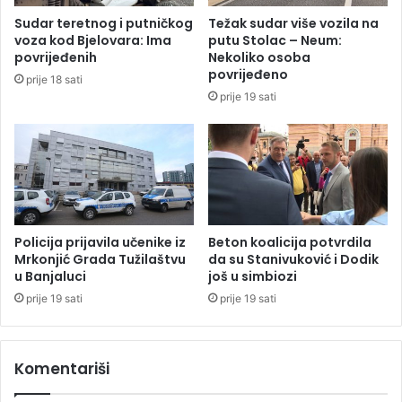
j
s
Sudar teretnog i putničkog
Težak sudar više vozila na
e
t
voza kod Bjelovara: Ima
putu Stolac – Neum:
d
a
povrijeđenih
Nekoliko osoba
n
n
povrijeđeno
prije 18 sati
o
a
prije 19 sati
s
u
t
B
i
e
U
o
N
g
-
r
a
a
d
Policija prijavila učenike iz
Beton koalicija potvrdila
u
Mrkonjić Grada Tužilaštvu
da su Stanivuković i Dodik
u Banjaluci
još u simbiozi
(
V
prije 19 sati
prije 19 sati
I
D
E
Komentariši
O
)