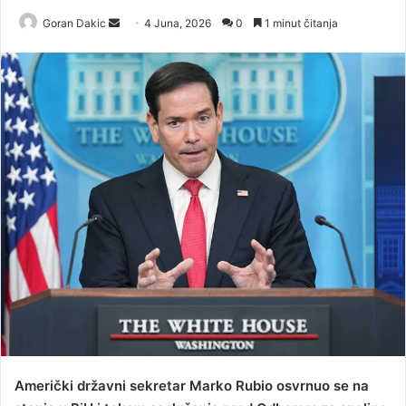
Goran Dakic
S
4 Juna, 2026
0
1 minut čitanja
e
n
d
a
n
e
m
a
i
l
Američki državni sekretar Marko Rubio osvrnuo se na