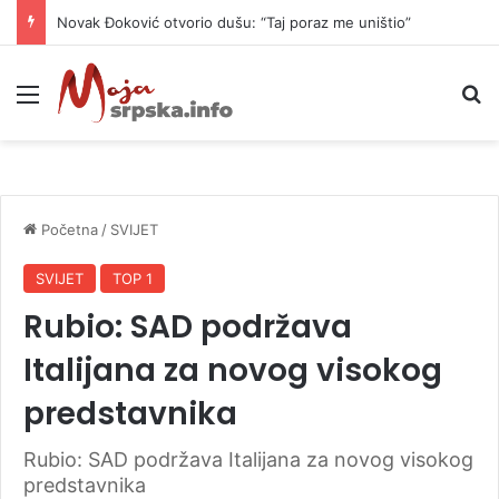
Novak Đoković otvorio dušu: “Taj poraz me uništio”
Meni
P
Početna
/
SVIJET
SVIJET
TOP 1
Rubio: SAD podržava
Italijana za novog visokog
predstavnika
Rubio: SAD podržava Italijana za novog visokog
predstavnika