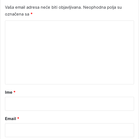
Vaša email adresa neće biti objavljivana.
Neophodna polja su
označena sa
*
K
o
m
e
n
t
a
r
Ime
*
*
Email
*