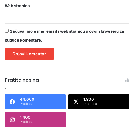
Web stranica
Sačuvaj moje ime, email i web stranicu u ovom browseru za
buduće komentare.
A
l
Pratite nas na
t
e
44.000
1.800
r
Pratilaca
Pratilaca
n
1.400
a
Pratilaca
t