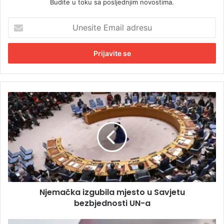
Budite u toku sa posljednjim novostima.
U
n
e
s
i
t
e
E
N
m
j
a
e
i
m
l
a
a
č
d
k
r
a
e
i
s
Njemačka izgubila mjesto u Savjetu
z
u
bezbjednosti UN-a
g
u
b
G