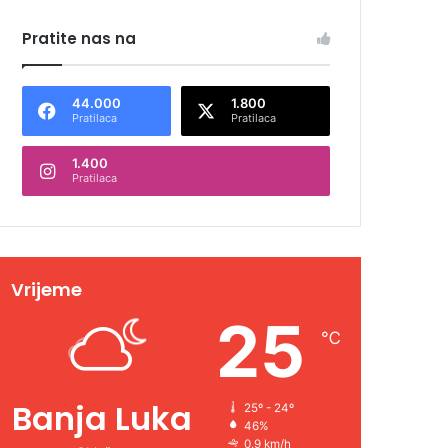
Pratite nas na
44.000
1.800
Pratilaca
Pratilaca
1.400
Pratilaca
Vrijeme
25
℃
Banja Luka
25º - 24º
46%
0.9 km/h