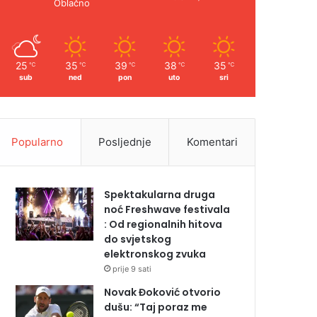
Oblačno
25
35
39
38
35
℃
℃
℃
℃
℃
sub
ned
pon
uto
sri
Popularno
Posljednje
Komentari
Spektakularna druga
noć Freshwave festivala
: Od regionalnih hitova
do svjetskog
elektronskog zvuka
prije 9 sati
Novak Đoković otvorio
dušu: “Taj poraz me