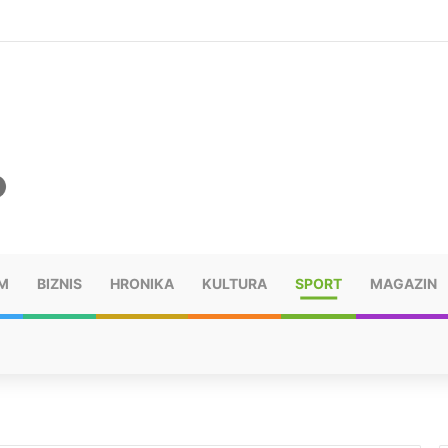
šu: “Taj poraz me uništio”
M
BIZNIS
HRONIKA
KULTURA
SPORT
MAGAZIN