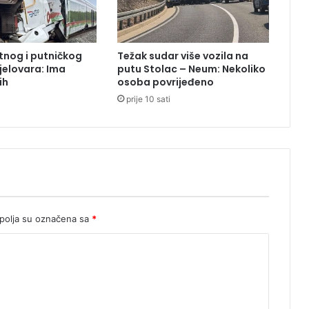
ć
e
b
u
tnog i putničkog
Težak sudar više vozila na
j
jelovara: Ima
putu Stolac – Neum: Nekoliko
i
ih
osoba povrijeđeno
č
prije 10 sati
n
e
p
o
p
l
a
v
e
olja su označena sa
*