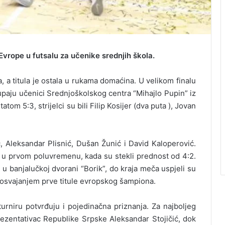
vrope u futsalu za učenike srednjih škola.
 a titula je ostala u rukama domaćina. U velikom finalu
upaju učenici Srednjoškolskog centra “Mihajlo Pupin” iz
tom 5:3, strijelci su bili Filip Kosijer (dva puta ), Jovan
ć, Aleksandar Plisnić, Dušan Žunić i David Kaloperović.
već u prvom poluvremenu, kada su stekli prednost od 4:2.
 u banjalučkoj dvorani “Borik”, do kraja meča uspjeli su
ju osvajanjem prve titule evropskog šampiona.
turniru potvrđuju i pojedinačna priznanja. Za najboljeg
ezentativac Republike Srpske Aleksandar Stojičić, dok