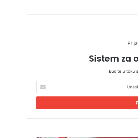
Prija
Sistem za 
Budite u toku 
U
n
e
s
i
t
e
E
m