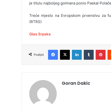
je titulu najboljeg golmana ponio Paskal Polače
Treće mjesto na Evropskom prvenstvu za futs
(RTRS)
Glas Srpske
Facebook
X
LinkedIn
Tumblr
Pinterest
Podijeli
Goran Dakic