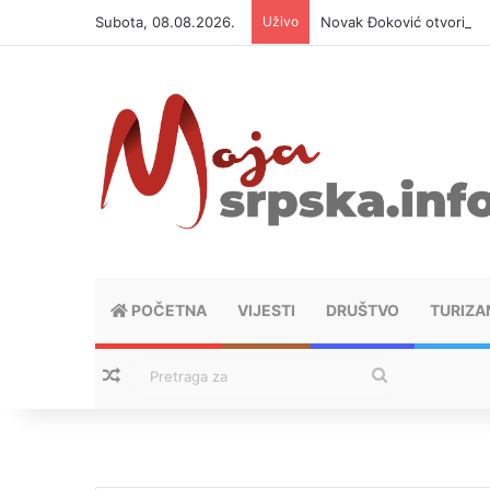
Subota, 08.08.2026.
Uživo
Novak Đoković otvorio du
POČETNA
VIJESTI
DRUŠTVO
TURIZA
Nasumični tekstovi
Pretraga
za