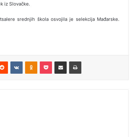
k iz Slovačke.
alere srednjih škola osvojila je selekcija Mađarske.
Reddit
VKontakte
Odnoklassniki
Pocket
Podijeli putem Emaila
Odštampaj