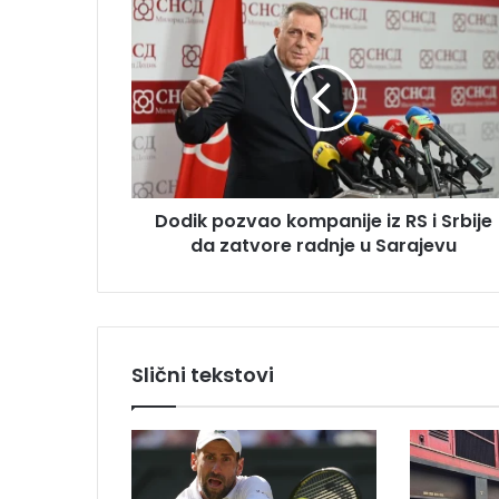
D
a
o
i
d
l
i
a
k
d
p
r
o
e
z
s
v
u
Dodik pozvao kompanije iz RS i Srbije
a
da zatvore radnje u Sarajevu
o
k
o
m
p
a
Slični tekstovi
n
i
j
e
i