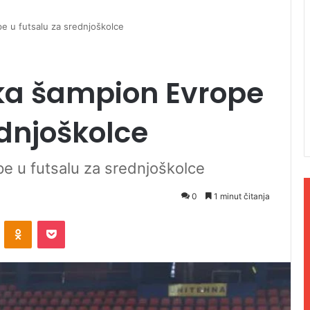
e u futsalu za srednjoškolce
ka šampion Evrope
ednjoškolce
e u futsalu za srednjoškolce
0
1 minut čitanja
ontakte
Odnoklassniki
Pocket