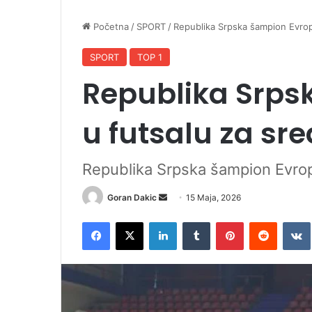
Početna
/
SPORT
/
Republika Srpska šampion Evrop
SPORT
TOP 1
Republika Srps
u futsalu za sr
Republika Srpska šampion Evrop
Goran Dakic
S
15 Maja, 2026
e
Facebook
X
LinkedIn
Tumblr
Pinterest
Reddit
VK
n
d
a
n
e