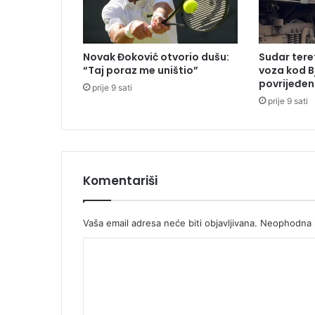
z
R
S
i
Novak Đoković otvorio dušu:
Sudar tere
S
“Taj poraz me uništio”
voza kod B
r
povrijeđen
prije 9 sati
b
prije 9 sati
i
j
e
d
a
z
Komentariši
a
t
v
Vaša email adresa neće biti objavljivana.
Neophodna p
o
K
r
e
o
r
m
a
d
e