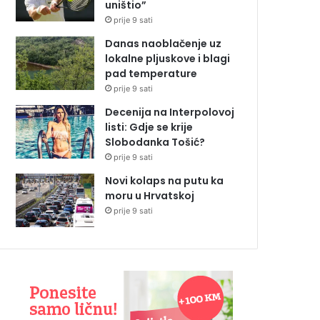
uništio”
prije 9 sati
Danas naoblačenje uz
lokalne pljuskove i blagi
pad temperature
prije 9 sati
Decenija na Interpolovoj
listi: Gdje se krije
Slobodanka Tošić?
prije 9 sati
Novi kolaps na putu ka
moru u Hrvatskoj
prije 9 sati