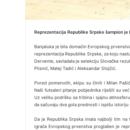
Reprezentacija Republike Srpske šampion je E
Banjaluka je bila domaćin Evropskog prvenstva,
reprezentacija Republike Srpske, za koju nast
Dervente, savladala je selekciju Slovačke rezulta
Plisnić, Matej Tadić i Aleksandar Stojčić.
Pored pomenutih, ekipu su činili i Milan Paši
Naši futsaleri pitanje pobjednika riješili su 
Uz veliku podršku sa tribina i sjajnu atmosferu
da sačuvaju dva gola prednosti i ispišu istori
Da je Republika Srpska imala najbolji tim na 
igrača Evropskog prvenstva proglašen je repr