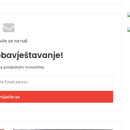
vite se na naš
obavještavanje!
sa posljednjim novostima.