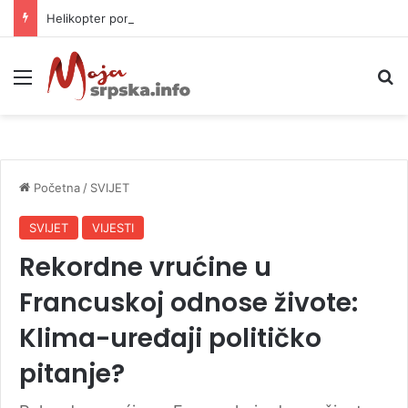
Helikopter ponovo gasi vatru u selima kod Trebinja
Meni
P
Početna
/
SVIJET
SVIJET
VIJESTI
Rekordne vrućine u
Francuskoj odnose živote:
Klima-uređaji političko
pitanje?