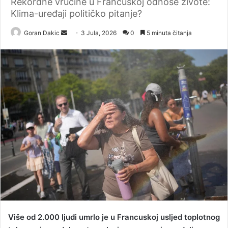
Rekordne vrućine u Francuskoj odnose živote:
Klima-uređaji političko pitanje?
Goran Dakic
S
3 Jula, 2026
0
5 minuta čitanja
e
n
d
a
n
e
m
a
i
l
Više od 2.000 ljudi umrlo je u Francuskoj usljed toplotnog