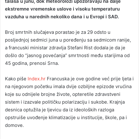
talasa u junu, dok meteorolozi upozoravaju na dalje
ekstremne vremenske uslove i visoku temperaturu
vazduha u narednih nekoliko dana i u Evropi i SAD.
Broj smrtnih slučajeva porastao je za 29 odsto u
posljednjoj sedmici juna u poređenju sa sedmicom ranije,
a francuski ministar zdravlja Stefani Rist dodala je da je
došlo do “jasnog povećanja” smrtnosti među starijima od
45 godina, prenosi Srna.
Kako piše
Index.hr
Francuska je ove godine već prije ljeta i
na njegovom početku imala dvije ozbiljne epizode vrućina
koje su odnijele brojne živote, opteretile zdravstveni
sistem i izazvale političku polarizaciju i sukobe. Krajnja
desnica optužila je ljevicu da iz ideoloških razloga
opstruiše uvođenje klimatizacije u institucije, škole, pa i
domove.