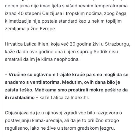
decenijama nije imao ljeta s višednevnim temperaturama
iznad 40 stepeni Celzijusa i tropskim noćima, zbog čega
klimatizacija nije postala standard kao u nekim toplijim
zemljama južne Evrope.
Hrvatica Latica Ihlen, koja već 20 godina živi u Strazburgu,
kaže da do ove godine ona i njen suprug Sedrik nisu
smatrali da im je klima neophodna.
–
Vrućine su uglavnom trajale kraće pa smo mogli da se
snađemo s ventilatorima. Međutim, ovih dana bilo je
zaista teško. Mačkama smo prostirali mokre peškire da
ih rashladimo –
kaže Latica za Index.hr.
Objašnjava da je u njihovoj zgradi već bilo razgovora o
postavljanju klima-uređaja, ali da je to prilično strogo
regulisano, iako ne žive u starom gradskom jezgru.