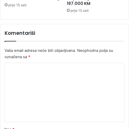
j
197.000 KM
prije 15 sati
a
prije 15 sati
s
o
f
Komentariši
t
v
e
Vaša email adresa neće biti objavljivana.
Neophodna polja su
r
z
označena sa
*
a
K
6
,
o
4
m
m
i
e
l
n
i
t
o
n
a
a
r
K