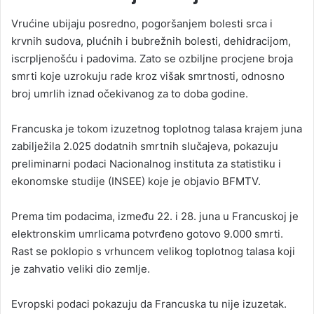
Vrućine ubijaju posredno, pogoršanjem bolesti srca i
krvnih sudova, plućnih i bubrežnih bolesti, dehidracijom,
iscrpljenošću i padovima. Zato se ozbiljne procjene broja
smrti koje uzrokuju rade kroz višak smrtnosti, odnosno
broj umrlih iznad očekivanog za to doba godine.
Francuska je tokom izuzetnog toplotnog talasa krajem juna
zabilježila 2.025 dodatnih smrtnih slučajeva, pokazuju
preliminarni podaci Nacionalnog instituta za statistiku i
ekonomske studije (INSEE) koje je objavio BFMTV.
Prema tim podacima, između 22. i 28. juna u Francuskoj je
elektronskim umrlicama potvrđeno gotovo 9.000 smrti.
Rast se poklopio s vrhuncem velikog toplotnog talasa koji
je zahvatio veliki dio zemlje.
Evropski podaci pokazuju da Francuska tu nije izuzetak.