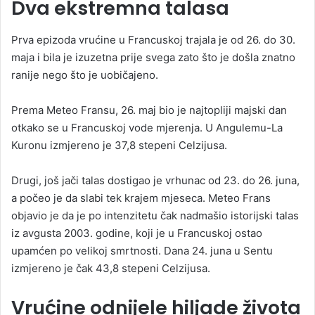
Dva ekstremna talasa
Prva epizoda vrućine u Francuskoj trajala je od 26. do 30.
maja i bila je izuzetna prije svega zato što je došla znatno
ranije nego što je uobičajeno.
Prema Meteo Fransu, 26. maj bio je najtopliji majski dan
otkako se u Francuskoj vode mjerenja. U Angulemu-La
Kuronu izmjereno je 37,8 stepeni Celzijusa.
Drugi, još jači talas dostigao je vrhunac od 23. do 26. juna,
a počeo je da slabi tek krajem mjeseca. Meteo Frans
objavio je da je po intenzitetu čak nadmašio istorijski talas
iz avgusta 2003. godine, koji je u Francuskoj ostao
upamćen po velikoj smrtnosti. Dana 24. juna u Sentu
izmjereno je čak 43,8 stepeni Celzijusa.
Vrućine odnijele hiljade života