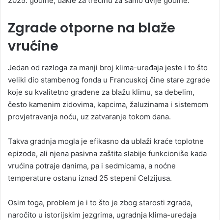
2025. godine, dakle za trećinu za samo dvije godine.
Zgrade otporne na blaže
vrućine
Jedan od razloga za manji broj klima-uređaja jeste i to što
veliki dio stambenog fonda u Francuskoj čine stare zgrade
koje su kvalitetno građene za blažu klimu, sa debelim,
često kamenim zidovima, kapcima, žaluzinama i sistemom
provjetravanja noću, uz zatvaranje tokom dana.
Takva gradnja mogla je efikasno da ublaži kraće toplotne
epizode, ali njena pasivna zaštita slabije funkcioniše kada
vrućina potraje danima, pa i sedmicama, a noćne
temperature ostanu iznad 25 stepeni Celzijusa.
Osim toga, problem je i to što je zbog starosti zgrada,
naročito u istorijskim jezgrima, ugradnja klima-uređaja