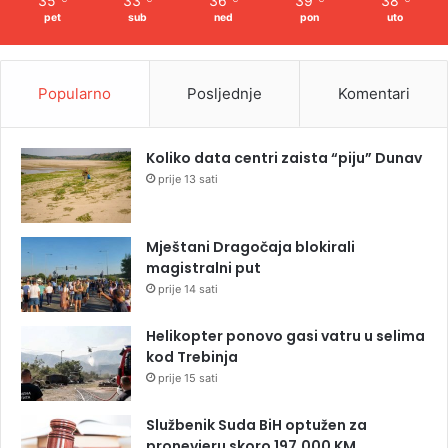
35
33
36
39
38
pet
sub
ned
pon
uto
Popularno
Posljednje
Komentari
Koliko data centri zaista “piju” Dunav
prije 13 sati
Mještani Dragočaja blokirali
magistralni put
prije 14 sati
Helikopter ponovo gasi vatru u selima
kod Trebinja
prije 15 sati
Službenik Suda BiH optužen za
pronevjeru skoro 197.000 KM