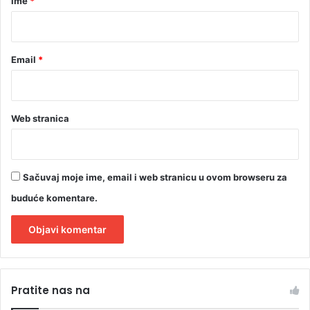
Ime
*
M
*
Email
*
Web stranica
Sačuvaj moje ime, email i web stranicu u ovom browseru za
buduće komentare.
A
l
Pratite nas na
t