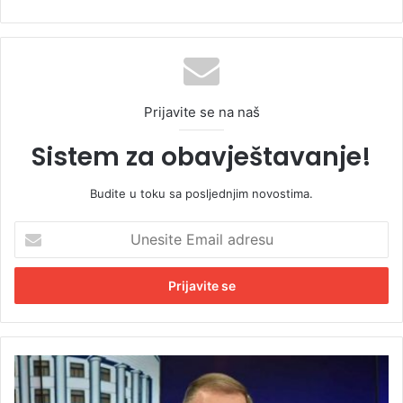
Prijavite se na naš
Sistem za obavještavanje!
Budite u toku sa posljednjim novostima.
U
n
e
s
i
t
e
E
Š
m
t
a
a