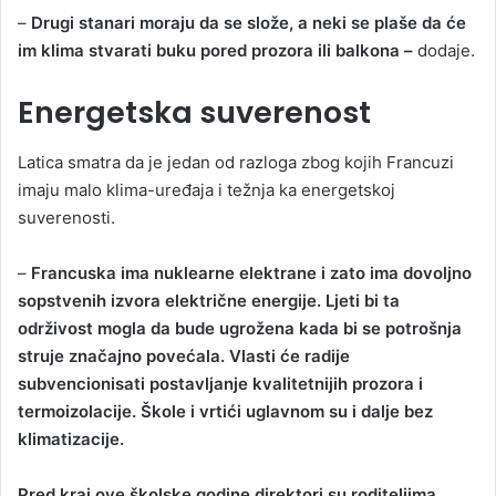
–
Drugi stanari moraju da se slože, a neki se plaše da će
im klima stvarati buku pored prozora ili balkona –
dodaje.
Energetska suverenost
Latica smatra da je jedan od razloga zbog kojih Francuzi
imaju malo klima-uređaja i težnja ka energetskoj
suverenosti.
–
Francuska ima nuklearne elektrane i zato ima dovoljno
sopstvenih izvora električne energije. Ljeti bi ta
održivost mogla da bude ugrožena kada bi se potrošnja
struje značajno povećala. Vlasti će radije
subvencionisati postavljanje kvalitetnijih prozora i
termoizolacije. Škole i vrtići uglavnom su i dalje bez
klimatizacije.
Pred kraj ove školske godine direktori su roditeljima