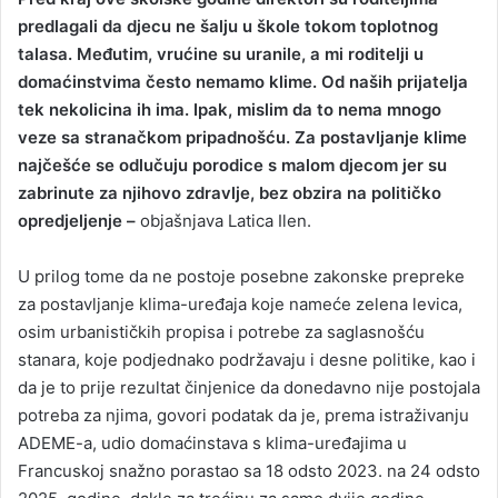
predlagali da djecu ne šalju u škole tokom toplotnog
talasa. Međutim, vrućine su uranile, a mi roditelji u
domaćinstvima često nemamo klime. Od naših prijatelja
tek nekolicina ih ima. Ipak, mislim da to nema mnogo
veze sa stranačkom pripadnošću. Za postavljanje klime
najčešće se odlučuju porodice s malom djecom jer su
zabrinute za njihovo zdravlje, bez obzira na političko
opredjeljenje –
objašnjava Latica Ilen.
U prilog tome da ne postoje posebne zakonske prepreke
za postavljanje klima-uređaja koje nameće zelena levica,
osim urbanističkih propisa i potrebe za saglasnošću
stanara, koje podjednako podržavaju i desne politike, kao i
da je to prije rezultat činjenice da donedavno nije postojala
potreba za njima, govori podatak da je, prema istraživanju
ADEME-a, udio domaćinstava s klima-uređajima u
Francuskoj snažno porastao sa 18 odsto 2023. na 24 odsto