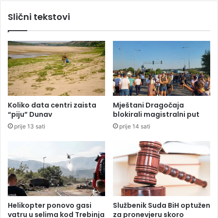
r
Slični tekstovi
g
o
v
i
n
e
i
t
u
Koliko data centri zaista
Mještani Dragočaja
r
“piju” Dunav
blokirali magistralni put
i
prije 13 sati
prije 14 sati
z
m
a
n
a
b
a
v
Helikopter ponovo gasi
Službenik Suda BiH optužen
l
vatru u selima kod Trebinja
za pronevjeru skoro